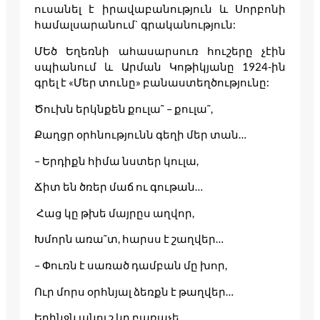
ուսանել է իրավաբանություն և Սորբոնի
համալսարանում` գրականություն:
ՄԵծ Եղեռնի ահասարսուռ հուշերը չէին
սպիանում և Արման Կոթիկյանը 1924-ին
գրել է «Մեր տունը» բանաստեղծությունը:
Ծուխն երկնքեն քուլա˜ – քուլա˜,
Քաղցր օրհնությունն գեղի մեր տան…
– Երդիքն հիմա նստեր կուլա,
Ճիտ են ծռեր մաճ ու գութան…
Հաց կը թխե մայրըս աղվոր,
Խմորն առա˜տ, հարսս է շաղվեր…
– Փուռն է սառած դամբան մը խոր,
Ուր մորս օրհնյալ ձեռքն է թաղվեր…
Երինջն անուշ կը բառաչե,