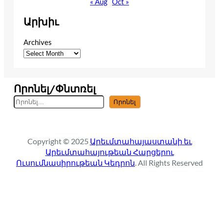
« Aug
Oct »
Արխիւ
Archives
Որոնել/Փնտռել
S
Որոնել
e
a
r
Copyright © 2025
Արեւմտահայաստանի եւ
c
Արեւմտահայութեան Հարցերու
h
Ուսումնասիրութեան Կեդրոն
. All Rights Reserved