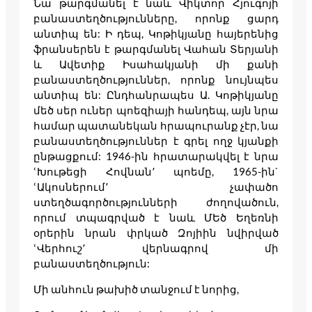
Նա թարգմանել է նաև Վիկտոր Հյուգոյի
բանաստեղծությունները, որոնք ցարդ
անտիպ են: Ի դեպ, Կոթիկյանը հայերենից
ֆրանսերեն է թարգմանել Վահան Տերյանի
և Ավետիք Իսահակյանի մի քանի
բանաստեղծություններ, որոնք նույնպես
անտիպ են: Ընդհանրապես Ա. Կոթիկյանը
մեծ սեր ուներ պոեզիայի հանդեպ, այն նրա
համար պատանեկան հրապուրանք չէր, նա
բանաստեղծություններ է գրել ողջ կյանքի
ընթացքում: 1946-ին հրատարակվել է նրա
ՙԽութեցի Հովնան՚ պոեմը, 1965-ին`
ՙԱկոսներում՚ չափածո
ստեղծագործությունների ժողովածուն,
որում տպագրված է նաև ՄԵծ Եղեռնի
օրերին նրան փրկած Զոյիին նվիրված
ՙՎերհուշ՚ վերնագրով մի
բանաստեղծություն:
Մի անհուն թախիծ տանջում է նորից,