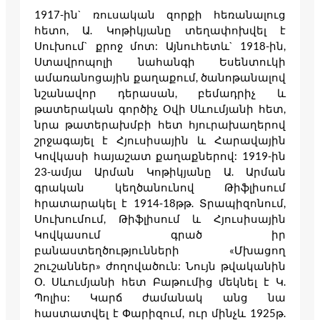
1917-ին` ռուսական զորքի հեռանալուց
հետո, Ա. Կոթիկյանը տեղափոխվել է
Սուխում` քրոջ մոտ: Այնուհետև` 1918-ին,
Ստավրոպոլի նահանգի Եսենտուկի
ամառանոցային քաղաքում, ծանոթանալով
նշանավոր դերասան, բեմադրիչ և
թատերական գործիչ Օվի Սևումյանի հետ,
նրա թատերախմբի հետ հյուրախաղերով
շրջագայել է Հյուսիսային և Հարավային
Կովկասի հայաշատ քաղաքներով: 1919-ին
23-ամյա Արման Կոթիկյանը Ա. Արման
գրական կեղծանունով Թիֆլիսում
հրատարակել է 1914-18թթ. Տրապիզոնում,
Սուխումում, Թիֆլիսում և Հյուսիսային
Կովկասում գրած իր
բանաստեղծությունների «Մխացող
շուշաններ» ժողովածուն: Նույն թվականին
Օ. Սևումյանի հետ Բաթումից մեկնել է Կ.
Պոլիս: Կարճ ժամանակ անց նա
հաստատվել է Փարիզում, ուր մինչև 1925թ.