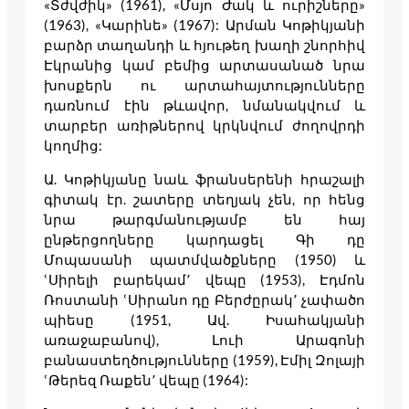
«Տժվժիկ» (1961), «Մսյո Ժակ և ուրիշները»
(1963), «Կարինե» (1967): Արման Կոթիկյանի
բարձր տաղանդի և հյութեղ խաղի շնորհիվ
Էկրանից կամ բեմից արտասանած նրա
խոսքերն ու արտահայտությունները
դառնում էին թևավոր, նմանակվում և
տարբեր առիթներով կրկնվում ժողովրդի
կողմից:
Ա. Կոթիկյանը նաև ֆրանսերենի հրաշալի
գիտակ էր. շատերը տեղյակ չեն, որ հենց
նրա թարգմանությամբ են հայ
ընթերցողները կարդացել Գի դը
Մոպասանի պատմվածքները (1950) և
ՙՍիրելի բարեկամ՚ վեպը (1953), Էդմոն
Ռոստանի ՙՍիրանո դը Բերժըրակ՚ չափածո
պիեսը (1951, Ավ. Իսահակյանի
առաջաբանով), Լուի Արագոնի
բանաստեղծությունները (1959), Էմիլ Զոլայի
ՙԹերեզ Ռաքեն՚ վեպը (1964):