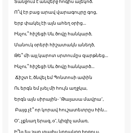
Տանջում է անվերջ հոգիս ալեկոծ.
Ո՞վ էր բաց արավ վարագույրը գոց,
Երբ փակել էի այն ահեղ օրից…
Ինչու՞ հիշեցի Սև ծովը հանկարծ,
Մանուկ օրերի հիշատակն անեղծ,
Թե՞ մի այլ կարոտ սրտումըս զարթնեց…
Ինչու՞ հիշեցի Սև ծովը հանկարծ…
Ճիշտ է, ծնվել եմ Պոնտոսի ափին
Ու երգն եմ լսել մի հույն աղջկա,
Երգն այն սիրային- ՙԹալասա մավրա՚,
Բայց չէ՞ որ կորավ հուշատետրըս հին…
Օ˜, չքնաղ երազ, օ˜, կիզիչ ամառ,
Ի՞նչ ես շաղ տալիս կըրակըդ հոգուս.