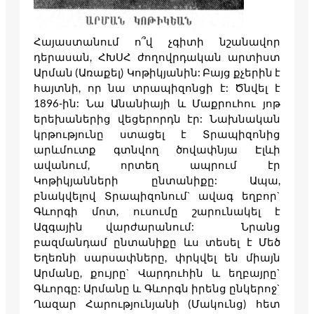
Հայաստանում ո՞վ չգիտի նշանավոր
դերասան, ՀԽՍՀ ժողովրդական արտիստ
Արման (Առաքել) Կոթիկյանին: Բայց քչերին է
հայտնի, որ նա տրապիզոնցի է: Ծնվել է
1896-ին: Նա Անանիայի և Մաքրուհու յոթ
երեխաներից վեցերորդն էր: Նախնական
կրթությունը ստացել է Տրապիզոնից
արևմուտք գտնվող ծովափնյա Էլևի
ավանում, որտեղ ապրում էր
Կոթիկյանների ընտանիքը: Ապա,
բնակվելով Տրապիզոնում` ավագ եղբոր`
Գևորգի մոտ, ուսումը շարունակել է
Ազգային վարժարանում: Նրանց
բազմանդամ ընտանիքը ևս տեսել է Մեծ
Եղեռնի սարսափները, փրկվել են միայն
Արմանը, քույրը` Վարդուհին և եղբայրը`
Գևորգը: Արմանը և Գևորգն իրենց ընկերոջ`
Ղազար Հարությունյանի (Մակունց) հետ