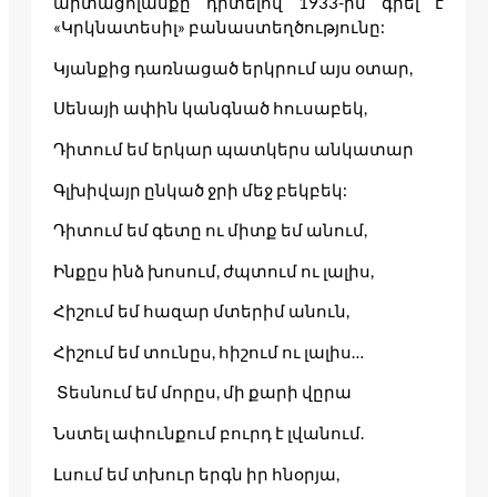
արտացոլանքը դիտելով 1933-ին գրել է
«Կրկնատեսիլ» բանաստեղծությունը:
Կյանքից դառնացած երկրում այս օտար,
Սենայի ափին կանգնած հուսաբեկ,
Դիտում եմ երկար պատկերս անկատար
Գլխիվայր ընկած ջրի մեջ բեկբեկ:
Դիտում եմ գետը ու միտք եմ անում,
Ինքըս ինձ խոսում, ժպտում ու լալիս,
Հիշում եմ հազար մտերիմ անուն,
Հիշում եմ տունըս, հիշում ու լալիս…
Տեսնում եմ մորըս, մի քարի վըրա
Նստել ափունքում բուրդ է լվանում.
Լսում եմ տխուր երգն իր հնօրյա,