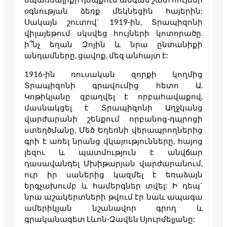
օգնության ձեռք մեկնեցին հայերին:
Սակայն շուտով` 1919-ին, Տրապիզոնի
վիլայեթում սկսվեց հույների կոտորածը.
ի՞նչ եղան Զոյին և նրա ընտանիքի
անդամները, ցավոք, մեզ անհայտ է:
1916-ին ռուսական զորքի կողմից
Տրապիզոնի գրավումից հետո Ա.
Կոթիկյանը զբաղվել է որբահավաքով,
մասնակցել է Տրապիզոնի Աղջկանց
վարժարանի շենքում որբանոց-դպրոցի
ստեղծմանը, Մեծ Եղեռնի վերապրողներից
գրի է առել նրանց վկայությունները, հայոց
լեզու և պատմություն է անվճար
դասավանդել Մխիթարյան վարժարանում,
ուր իր սաներից կազմել է եռաձայն
երգչախումբ և համերգներ տվել: Ի դեպ`
նրա աշակերտների թվում էր նաև ապագա
ամերիկյան նշանավոր գրող և
գրականագետ Լևոն-Զավեն Սյուրմելյանը: