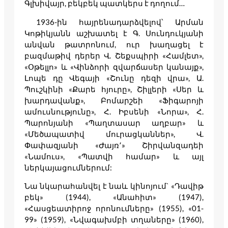
Գլխիվայր, բեկբեկ պատկերս է դողում…
1936-ին հայրենադարձվելով՝ Արման
Կոթիկյանն աշխատել է Գ. Սունդուկյանի
անվան թատրոնում, ուր խաղացել է
բազմաթիվ դերեր Վ. Շեքսպիրի «Համլետ»,
«Օթելլո» և «Վինձորի զվարճասեր կանայք»,
Լոպե դը Վեգայի «Շունը դեզի վրա», Ա.
Պուշկինի «Քարե հյուրը», Շիլլերի «Սեր և
խարդավանք», Բոմարշեի «Ֆիգարոյի
ամուսնությունը», Հ. Իբսենի «Նորա», Հ.
Պարոնյանի «Պաղտասար աղբար» և
«Մեծապատիվ մուրացկաններ», Վ.
Փափազյանի «Ժայռ՚» Շիրվանզադեի
«Նամուս», «Պատվի համար» և այլ
ներկայացումներում:
Նա նկարահանվել է նաև կինոյում` «Դավիթ
բեկ» (1944), «Անահիտ» (1947),
«Հասցեատիրոջ որոնումները» (1955), «01-
99» (1959), «Նվագախմբի տղաները» (1960),