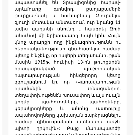
ապաստանել են Տրապիզոնից հարավ-
արևմուտք գտնվող, քաղաքամերձ
թուրքաբնակ և հունաբնակ Զյուրմելա
գյուղի մոտակա անտառում, ուր նրանց 11
ամիս գաղտնի սնունդ է հասցրել Զոյի
անունով մի երիտասարդ հույն կին: Հույն
կնոջ արարքի ողջ ինքնազոհությունն ու
հերոսականությունը գնահատելու համար
պետք է նշենք, որ հայերի տեղահանության
մասին 1915թ. հունիսի 13-ին թուրքերեն
հրապարակված պաշտոնական
հայտարարության հինգերորդ կետը
զգուշացնում էր, որ «Կառավարության
հրամանին չհնազանդող,
տեղափոխութենէն խուսափող և այս ու այն
կողմը պահուողները, պահողները,
կերակրողները և անոնց պահուիլը
ապահովողները կախաղան բարձրացնելու
համար զինուորական ատեանին առջև
պիտի ղրկուին»: Բայց մահապատժի
սպառնալիքի դեպքում անգամ շատ հույներ