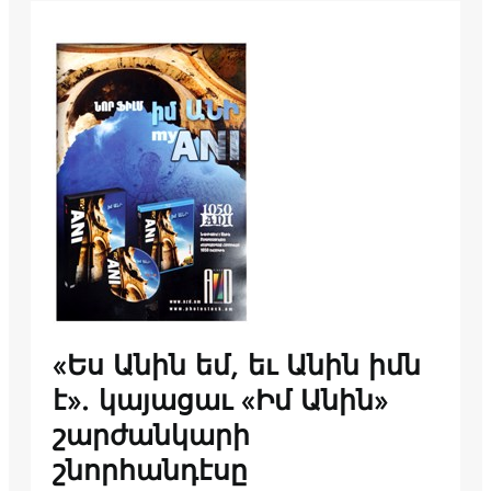
«Ես Անին եմ, եւ Անին իմն
է». կայացաւ «Իմ Անին»
շարժանկարի
շնորհանդէսը