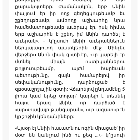
քարակոյտերը: Ժամանակին, երբ Անին
փայլում էր իր ողջ գեղեցկութեամբ եւ
շքեղութեամբ, ամբողջ աշխարհը նրա
համեմատութեամբ աւերակ էր, իսկ հիմա,
երբ աշխարհն է շքեղ, իմ Անին դարձել է
աւերակ». – կ՚ըսուի Անիի աւերակներէն
ներկայացուող պատկերին մէջ: Մինչեւ
վերջերս Անին փակ գօտի էր, ուր կարելի էր
մտնել միայն ոստիկաններու
թոյլտւութեամբ, այժմ հարեւան
պետութիւնը, զայն համարելով իր
սեփականութիւնը, դարձուցած է
զբօսաշրջային գօտի: Վճարելով ընդամէնը 5
լիրա կամ երեք տոլար՝ կարելի է տեսնել
հայու երազ Անին, որ դարձած է
«արօտավայր-թանգարան», ուր ազատօրէն
կը շրջին կենդանիները:
«Այսօր էլ Անիի հաւատն ու ոգին միացած’ իր
մօտ են կանչում ինձ ու քեզ …»,- կ՚ըսուի