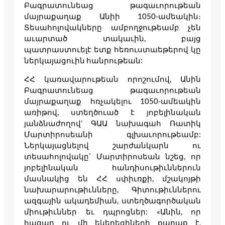
Բագրատունեաց թագաւորութեան
մայրաքաղաք Անիի 1050-ամեակին։
Տեսահոլովակները ամբողջութեամբ չեն
աւարտած տակաւին, բայց
պատրաստուելէ ետք հեռուստաեթերով կը
ներկայացուին հանրութեան:
ՀՀ կառավարութեան որոշումով, Անին
Բագրատունեաց թագաւորութեան
մայրաքաղաք հռչակելու 1050-ամեակին
առիթով, ստեղծուած է յոբելինական
յանձնաժողով’ ԳԱԱ նախագահ Ռատիկ
Մարտիրոսեանի գլխաւորութեամբ:
Ներկայացնելով շարժանկարն ու
տեսահոլովակը՝ Մարտիրոսեան նշեց, որ
յոբելինական հանդիսութիւններուն
մասնակից են ՀՀ սփիւռքի, մշակոյթի
նախարարութիւնները, Գիտութիւններու
ազգային ակադեմիան, ստեղծագործական
միութիւններ եւ դպրոցներ: «Անին, որ
հազար ու մի եկեղեցիների քաղաք է,