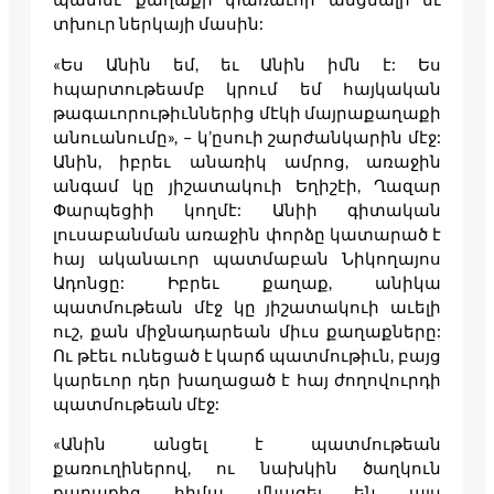
տխուր ներկայի մասին:
«Ես Անին եմ, եւ Անին իմն է: Ես
հպարտութեամբ կրում եմ հայկական
թագաւորութիւններից մէկի մայրաքաղաքի
անուանումը», – կ’ըսուի շարժանկարին մէջ:
Անին, իբրեւ անառիկ ամրոց, առաջին
անգամ կը յիշատակուի Եղիշէի, Ղազար
Փարպեցիի կողմէ: Անիի գիտական
լուսաբանման առաջին փորձը կատարած է
հայ ականաւոր պատմաբան Նիկողայոս
Ադոնցը: Իբրեւ քաղաք, անիկա
պատմութեան մէջ կը յիշատակուի աւելի
ուշ, քան միջնադարեան միւս քաղաքները:
Ու թէեւ ունեցած է կարճ պատմութիւն, բայց
կարեւոր դեր խաղացած է հայ ժողովուրդի
պատմութեան մէջ:
«Անին անցել է պատմութեան
քառուղիներով, ու նախկին ծաղկուն
քաղաքից հիմա մնացել են այս