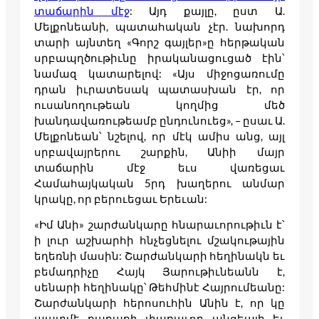
տաճարին մէջ
: Այդ քայլը, ըստ Ա.
Մելքոնեանի, պատահական չէր. նախորդ
տարի այնտեղ «Գորշ գայլեր»ը հերթական
սրբապղծութիւնը իրականացուցած էին՝
նամազ կատարելով: «Այս միջոցառումը
դրան իւրատեսակ պատասխան էր, որ
ուսանողութեան կողմից մեծ
խանդավառութեամբ ընդունուեց», – ըսաւ Ա.
Մելքոնեան՝ նշելով, որ մէկ ամիս անց, այլ
սրբավայրերու շարքին, Անիի մայր
տաճարին մէջ եւս վառեցաւ
Համահայկական 5րդ խաղերու անմար
կրակը, որ բերուեցաւ Երեւան:
«Իմ Անի» շարժանկարը հնարաւորութիւն է՝
ի լուր աշխարհի հնչեցնելու մշակութային
եղեռնի մասին: Շարժանկարի հեղինակն եւ
բեմադրիչը Հայկ Յարութիւնեանն է,
սենարի հեղինակը՝ Թեհմինէ Հայրումեանը:
Շարժանկարի հերոսուհին Անին է, որ կը
պատմէ քաղաքի փառաւոր անցեալի եւ