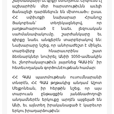
շարժանկարի եւ գրքի ստեղծում: Երկուսն էլ
աշխարհին մեր հարստութիւնն աւելի
ճանաչելի դարձնելուն են միտուած»,- ըսաւ
ՀՀ սփիւռքի նախարար Հրանոյշ
Յակոբեան՝ տեղեկացնելով, որ
յաղթահարուած է նաեւ լեզուական
սահմանափակումը. շարժանկարը եւ
գիրքը նաեւ անգլերէն տարբերակով են:
Նախարարը նշեց, որ անհրաժեշտ է մինչեւ
տարեվերջ հնարաւորինս շատ
ձեռնարկներ նուիրել Անիի 1050-ամեակին
եւ շնորհակալութիւն յայտնեց ԳԱԱ-ին՝ իր
հետեւողական գործունէութեան համար:
ՀՀ ԳԱԱ պատմութեան ուսումնարանի
տնօրէն, ՀՀ ԳԱԱ թղթակից անդամ Աշոտ
Մելքոնեան, իր հերթին նշեց, որ այս
տարուան ընթացքին յանձնաժողովի
անդամներէն երկուքը արդէն այցելած են
Անի, եւ այնտեղ իրականացած է կարեւոր
երկու իրադարձութիւն: