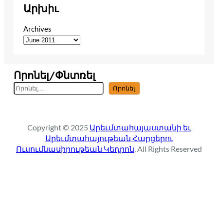
Արխիւ
Archives
Որոնել/Փնտռել
S
Որոնել
e
a
r
Copyright © 2025
Արեւմտահայաստանի եւ
c
Արեւմտահայութեան Հարցերու
h
Ուսումնասիրութեան Կեդրոն
. All Rights Reserved