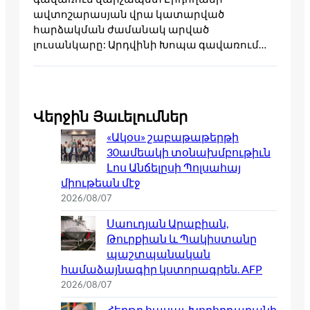
ավտոշարասյան վրա կատարված
հարձակման ժամանակ արված
լուսանկարը: Արդվինի Խոպա գավառում…
Վերջին Յաւելումներ
«Ակօս» շաբաթաթերթի
30ամեակի տօնախմբութիւն
Լոս Անճելըսի Պոլսահայ
միութեան մէջ
2026/08/07
Սաուդյան Արաբիան,
Թուրքիան և Պակիստանը
պաշտպանական
համաձայնագիր կստորագրեն. AFP
2026/08/07
Հերթը հասաւ Խորհրդարանի