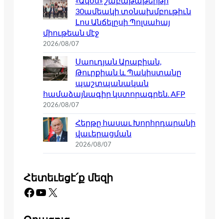
«Ակօս» շաբաթաթերթի
30ամեակի տօնախմբութիւն
Լոս Անճելըսի Պոլսահայ
միութեան մէջ
2026/08/07
Սաուդյան Արաբիան,
Թուրքիան և Պակիստանը
պաշտպանական
համաձայնագիր կստորագրեն. AFP
2026/08/07
Հերթը հասաւ Խորհրդարանի
վաւերացման
2026/08/07
Հետեւեցէ՛ք մեզի
Facebook
YouTube
X