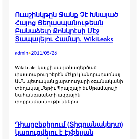
Ուաշինկթըն Ջանք Չէ Խնայած
Հայոց Ցեղասպանութեան
Բանաձեւը Քոնկրէսի Մէջ
Տապալելու Համար. WikiLeaks
admin
2011/05/26
•
WikiLeaks կայքի գաղտնազերծած
փաստաթուղթերէն մէկը կ՚անդրադառնայ
ԱՄՆ պետական քարտուղարի օգանականի
տեղակալ Մեթիւ Պրայզայի եւ Սթամպուլի
նահանգապետի ազգային
փոքրամասնութիւններու…
Դիարբեքիրում (Տիգրանակերտ)
կառուցվելու է Էյֆելյան