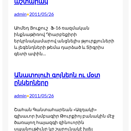
աշտարակ
admin
2011/05/26
•
Ահմեդ Յուքուշ Ֆ-16 ռազմական
ինքնաթիռով Դիարբեքիրի
երկրնակամարով անցնելիս թյուրքյուների
և լեգենդների թեմա դարձած և Տիգրիս
գետի ափին…
Անատոլուի գոյներն ու մօտ
ընկերները
admin
2011/05/26
•
Շահան Գանտահարեան «Ազդակի»
գլխաւոր խմբագիր Թուրքիոյ բանակին մէջ
ծառայող հայազգի զինուորին
սպանութիւնը կը շարունակէ խլել