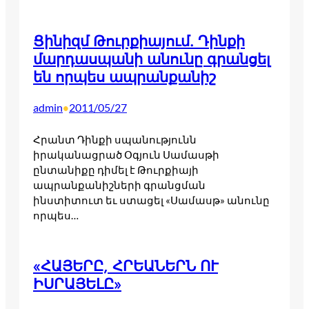
Ցինիզմ Թուրքիայում. Դինքի
մարդասպանի անունը գրանցել
են որպես ապրանքանիշ
admin
2011/05/27
•
Հրանտ Դինքի սպանությունն
իրականացրած Օգյուն Սամասթի
ընտանիքը դիմել է Թուրքիայի
ապրանքանիշների գրանցման
ինստիտուտ եւ ստացել «Սամասթ» անունը
որպես…
«ՀԱՅԵՐԸ, ՀՐԵԱՆԵՐՆ ՈՒ
ԻՍՐԱՅԵԼԸ»