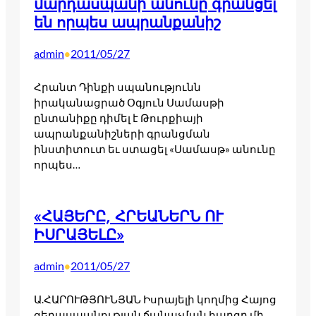
մարդասպանի անունը գրանցել
են որպես ապրանքանիշ
admin
2011/05/27
•
Հրանտ Դինքի սպանությունն
իրականացրած Օգյուն Սամասթի
ընտանիքը դիմել է Թուրքիայի
ապրանքանիշների գրանցման
ինստիտուտ եւ ստացել «Սամասթ» անունը
որպես…
«ՀԱՅԵՐԸ, ՀՐԵԱՆԵՐՆ ՈՒ
ԻՍՐԱՅԵԼԸ»
admin
2011/05/27
•
Ա.ՀԱՐՈՒԹՅՈՒՆՅԱՆ Իսրայելի կողմից Հայոց
ցեղասպանության ճանաչման հարցը մի