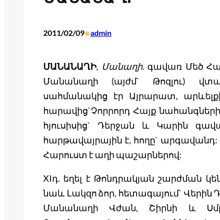
•
2011/02/09
admin
ՄԱՆԱՆԱՂԻ
,
Մանաղի.
գավառ Մեծ Հա
Մանանաղի (այժմ` Թոզլու) վտակ
սահմանակից էր Այրարատ, արևելքի
հարավից`Չորրորդ Հայք նահանգներին
հյուսիսից` Դերջան և Կարին գավա
հարթավայրային է, հողը` արգավանդ:
Հարուստ է աղի պաշարներով:
XIդ. եղել է Թոնդրակյան շարժման կե
նաև Լակզո ձոր, հետագայում` Վերին 
Մանանաղի Վժան, Շիրնի և Սմբ