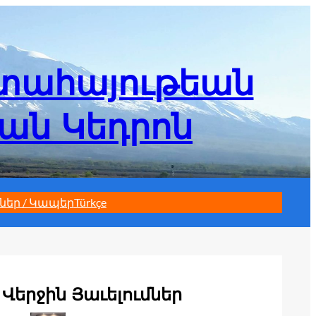
մտահայութեան
եան Կեդրոն
ներ / Կապեր
Türkçe
Վերջին Յաւելումներ