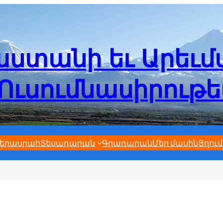
ստանի եւ Արեւ
Ուսումնասիրութ
երասրահ
Տեսադարան
Գրադարան
Մեր մասին
Յղում