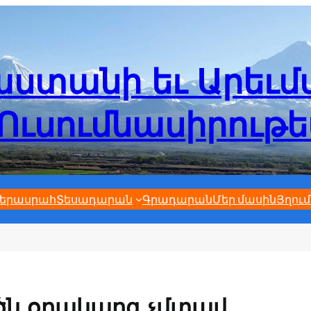
ստանի եւ Արեւ
Ուսումնասիրութ
երասրահ
Տեսադարան
Գրադարան
Մեր մասին
Յղում
ն օրակարգ չմտավ