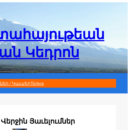
մտահայութեան
եան Կեդրոն
ներ / Կապեր
Türkçe
Վերջին Յաւելումներ