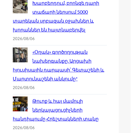
Խարբերդում, բրոնզե դարի
տաճարի ներսում 5000
տարեկան սրբազան օջախներ և
խորաններ են հայտնաբերվել
2026/08/06
«Օղակ» գործողության
նախերգանքը. Արցախի
հյուսիսային դարպասի՝ Գետաշենի և
Մարտունաշենի անկումը*
2026/08/06
Թուրք և հայ մամուլի
ներկայացուցիչների
հանդիպումը Հրեշտակների տանը
2026/08/06