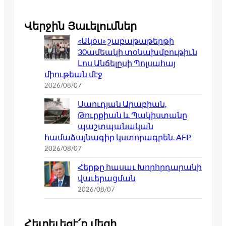
Վերջին Յաւելումներ
«Ակօս» շաբաթաթերթի
30ամեակի տօնախմբութիւն
Լոս Անճելըսի Պոլսահայ
միութեան մէջ
2026/08/07
Սաուդյան Արաբիան,
Թուրքիան և Պակիստանը
պաշտպանական
համաձայնագիր կստորագրեն. AFP
2026/08/07
Հերթը հասաւ Խորհրդարանի
վաւերացման
2026/08/07
Հետեւեցէ՛ք մեզի