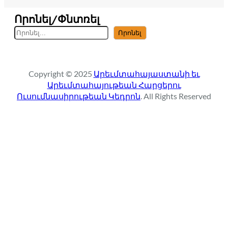
Որոնել/Փնտռել
S
Որոնել
e
a
r
Copyright © 2025
Արեւմտահայաստանի եւ
c
Արեւմտահայութեան Հարցերու
h
Ուսումնասիրութեան Կեդրոն
. All Rights Reserved