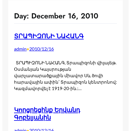
Day:
December 16, 2010
ՏՐԱՊԻԶՈՆԻ ՆԱՀԱՆԳ
admin
2010/12/16
•
ՏՐԱՊԻԶՈՆԻ ՆԱՀԱՆԳ, Տրապիզոնի վիլայեթ.
Օսմանյան Կայսրության
վարչատարածքային միավոր Սև ծովի
հարավային ափին՝ Տրապիզոն կենտրոնով:
Կազմավորվել է 1919-20-ին.:…
Կորցրեցինք Երվանդ
Գոբելյանին
admin
2010/12/16
•