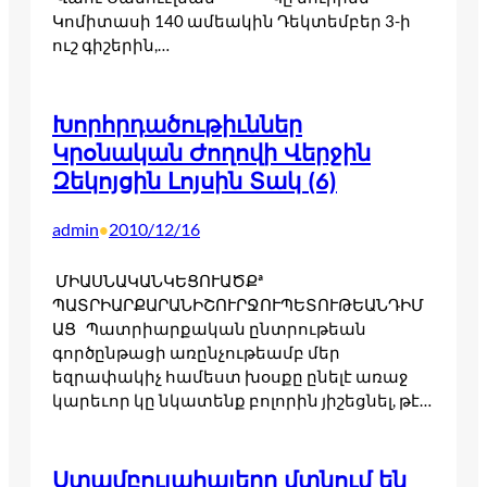
Կոմիտասի 140 ամեակին Դեկտեմբեր 3-ի
ուշ գիշերին,…
Խորհրդածութիւններ
Կրօնական Ժողովի Վերջին
Զեկոյցին Լոյսին Տակ (6)
admin
2010/12/16
•
ՄԻԱՍՆԱԿԱՆԿԵՑՈՒԱԾՔª
ՊԱՏՐԻԱՐՔԱՐԱՆԻՇՈՒՐՋՈՒՊԵՏՈՒԹԵԱՆԴԻՄ
ԱՑ Պատրիարքական ընտրութեան
գործընթացի առընչութեամբ մեր
եզրափակիչ համեստ խօսքը ընելէ առաջ
կարեւոր կը նկատենք բոլորին յիշեցնել, թէ…
Ստամբուլահայերը մտնում են