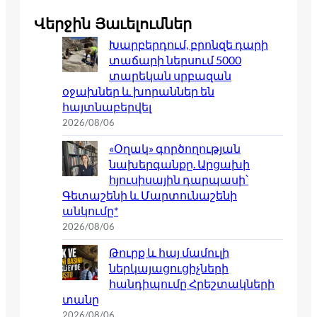
Վերջին Յաւելումներ
Խարբերդում, բրոնզե դարի
տաճարի ներսում 5000
տարեկան սրբազան
օջախներ և խորաններ են
հայտնաբերվել
2026/08/06
«Օղակ» գործողության
նախերգանքը. Արցախի
հյուսիսային դարպասի՝
Գետաշենի և Մարտունաշենի
անկումը*
2026/08/06
Թուրք և հայ մամուլի
ներկայացուցիչների
հանդիպումը Հրեշտակների
տանը
2026/08/06