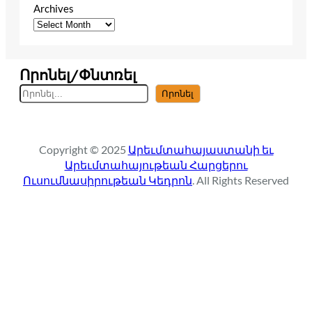
Archives
Որոնել/Փնտռել
S
Որոնել
e
a
r
Copyright © 2025
Արեւմտահայաստանի եւ
c
Արեւմտահայութեան Հարցերու
h
Ուսումնասիրութեան Կեդրոն
. All Rights Reserved