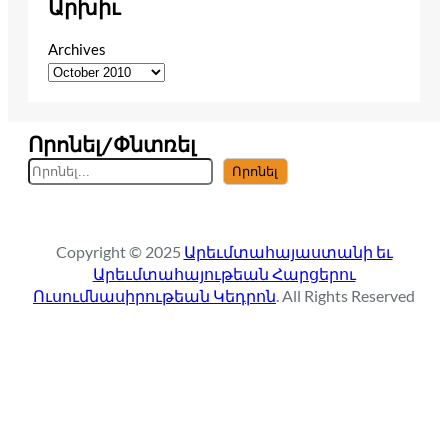
Արխիւ
Archives
Որոնել/Փնտռել
S
Որոնել
e
a
r
Copyright © 2025
Արեւմտահայաստանի եւ
c
Արեւմտահայութեան Հարցերու
h
Ուսումնասիրութեան Կեդրոն
. All Rights Reserved