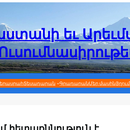
ստանի եւ Արեւ
Ուսումնասիրութ
երասրահ
Տեսադարան
Գրադարան
Մեր մասին
Յղում
մ հետաքննություն է