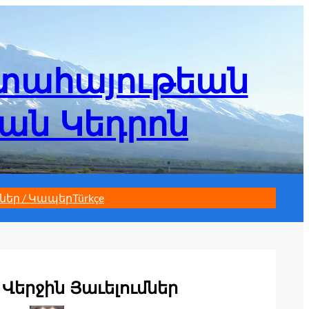
մտահայութեան
եան Կեդրոն
ներ / Կապեր
Türkçe
Վերջին Յաւելումներ