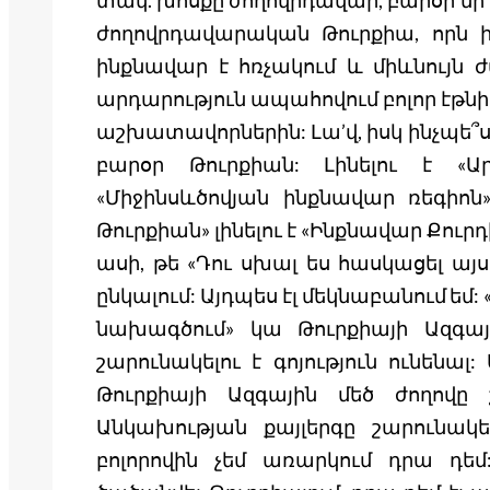
տակ. խոսքը ժողովրդավար, բարօր մի
ժողովրդավարական Թուրքիա, որն իրե
ինքնավար է հռչակում և միևնույն
արդարություն ապահովում բոլոր էթնի
աշխատավորներին: Լա’վ, իսկ ինչպե՞ս
բարօր Թուրքիան: Լինելու է «Ար
«Միջինսևծովյան ինքնավար ռեգիո
Թուրքիան» լինելու է «Ինքնավար Քուր
ասի, թե «Դու սխալ ես հասկացել այ
ընկալում: Այդպես էլ մեկնաբանում 
նախագծում» կա Թուրքիայի Ազգա
շարունակելու է գոյություն ունենալ
Թուրքիայի Ազգային մեծ ժողովը շա
Անկախության քայլերգը շարունակել
բոլորովին չեմ առարկում դրա դեմ