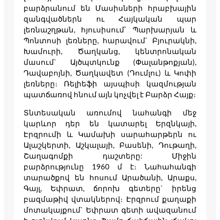
բարձրանում են Մասիսների հրաբխային
զանգվածներն ու Հայկական պար
լեռնաշղթան, հյուսիսում՝ Պարխարյան և
Պոնտոսի լեռները, հարավում` Բյուրակնի,
Խամուրի, Ծաղկանց, կենտրոնական
մասում` Այծպտկունք (Փալանթոքյան),
Դավաբոյնի, Ծաղկավետ (Դումլու) և Կոփի
լեռները։ Ռելիեֆի այսպիսի կազմության
պատճառով հնում այն կոչվել է Բարձր Հայք։
Տնտեսական առումով նահանգի մեջ
կարևոր դեր են կատարել Երզնկայի,
Էրզրումի և Կամախի սարահարթերն ու
Ալաշկերտի, Աշկալայի, Բասենի, Դութաղի,
Շաղագոմքի դաշտերը: Միջին
բարձրությունը 1960 մ է։ Նահահանգի
տարածքով են հոսում Արածանի, Արաքս,
Գայլ, Եփրատ, ճորոխ գետերը` իրենց
բազմաթիվ վտակներով։ Էրզրում քաղաքի
մոտակայքում` Եփրատ գետի ավազանում