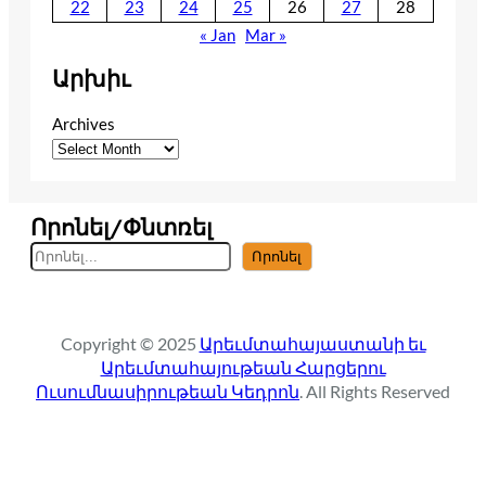
22
23
24
25
26
27
28
« Jan
Mar »
Արխիւ
Archives
Որոնել/Փնտռել
S
Որոնել
e
a
r
Copyright © 2025
Արեւմտահայաստանի եւ
c
Արեւմտահայութեան Հարցերու
h
Ուսումնասիրութեան Կեդրոն
. All Rights Reserved