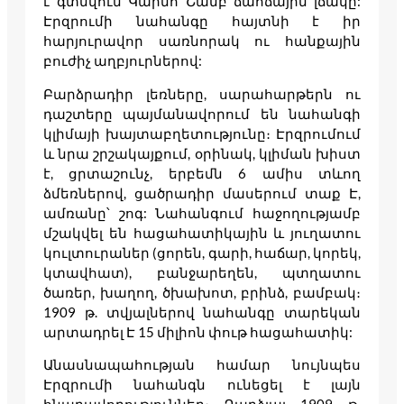
է գտնվում Կարնո Շամբ ճահճային լճակը:
Էրզրումի նահանգը հայտնի է իր
հարյուրավոր սառնորակ ու հանքային
բուժիչ աղբյուրներով:
Բարձրադիր լեռները, սարահարթերն ու
դաշտերը պայմանավորում են նահանգի
կլիմայի խայտաբղետությունը։ Էրզրումում
և նրա շրշակայքում, օրինակ, կլիման խիստ
է, ցրտաշունչ, երբեմն 6 ամիս տևող
ձմեռներով, ցածրադիր մասերում տաք Է,
ամռանը՝ շոգ: Նահանգում հաջողությամբ
մշակվել են հացահատիկային և յուղատու
կուլտուրաներ (ցորեն, գարի, հաճար, կորեկ,
կտավհատ), բանջարեղեն, պտղատու
ծառեր, խաղող, ծխախոտ, բրինձ, բամբակ։
1909 թ. տվյալներով նահանգը տարեկան
արտադրել Է 15 միլիոն փութ հացահատիկ:
Անասնապահության համար նույնպես
Էրզրումի նահանգն ունեցել է լայն