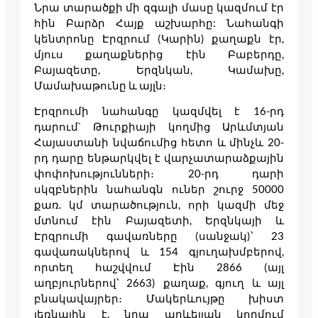
Նրա տարածքի մի զգալի մասը կազմում էր
հին Բարձր Հայք աշխարհը: Նահանգի
կենտրոնը Էրզրում (Կարին) քաղաքն էր,
մյուս քաղաքներից էին Բաբերդը,
Բայազետը, Երզնկան, Կամախը,
Մամախաթունը և այլն։
Էրզրումի նահանգը կազմվել է 16-րդ
դարում` Թուրքիայի կողմից Արևմտյան
Հայաստանի նվաճումից հետո և մինչև 20-
րդ դարը ենթարկվել է վարչատարաձքային
փոփոխությունների։ 20-րդ դարի
սկզբներին նահանգն ուներ շուրջ 50000
քառ. կմ տարածություն, որի կազմի մեջ
մտնում էին Բայազետի, Երզնկայի և
Էրզրումի գավառները (սանջակ)՝ 23
գավառակներով և 154 գյուղախմբերով,
որտեղ հաշվվում Էին 2866 (այլ
աղբյուրներով՝ 2663) քաղաք, գյուղ և այլ
բնակավայրեր։ Մակերևույթը խիստ
լեռնային է. նրա արևելյան կողմում