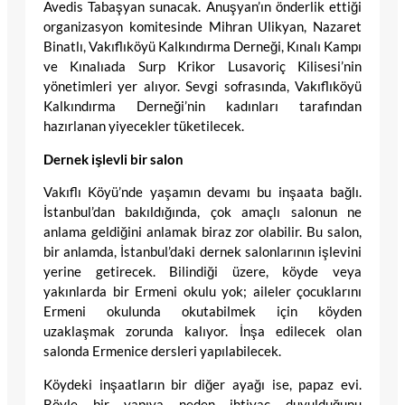
Avedis Tabaşyan sunacak. Anuşyan’ın önderlik ettiği
organizasyon komitesinde Mihran Ulikyan, Nazaret
Binatlı, Vakıflıköyü Kalkındırma Derneği, Kınalı Kampı
ve Kınalıada Surp Krikor Lusavoriç Kilisesi’nin
yönetimleri yer alıyor. Sevgi sofrasında, Vakıflıköyü
Kalkındırma Derneği’nin kadınları tarafından
hazırlanan yiyecekler tüketilecek.
Dernek işlevli bir salon
Vakıflı Köyü’nde yaşamın devamı bu inşaata bağlı.
İstanbul’dan bakıldığında, çok amaçlı salonun ne
anlama geldiğini anlamak biraz zor olabilir. Bu salon,
bir anlamda, İstanbul’daki dernek salonlarının işlevini
yerine getirecek. Bilindiği üzere, köyde veya
yakınlarda bir Ermeni okulu yok; aileler çocuklarını
Ermeni okulunda okutabilmek için köyden
uzaklaşmak zorunda kalıyor. İnşa edilecek olan
salonda Ermenice dersleri yapılabilecek.
Köydeki inşaatların bir diğer ayağı ise, papaz evi.
Böyle bir yapıya neden ihtiyaç duyulduğunu