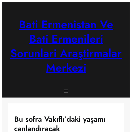
Skip
to
content
Bati Ermenistan Ve
Bati Ermenileri
Sorunlari Araştirmalar
Merkezi
Bu sofra Vakıflı’daki yaşamı
canlandıracak