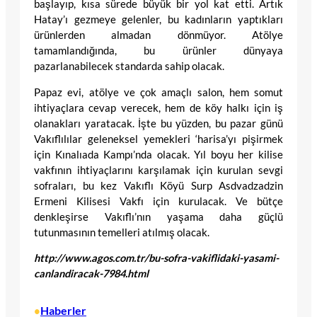
başlayıp, kısa sürede büyük bir yol kat etti. Artık
Hatay’ı gezmeye gelenler, bu kadınların yaptıkları
ürünlerden almadan dönmüyor. Atölye
tamamlandığında, bu ürünler dünyaya
pazarlanabilecek standarda sahip olacak.
Papaz evi, atölye ve çok amaçlı salon, hem somut
ihtiyaçlara cevap verecek, hem de köy halkı için iş
olanakları yaratacak. İşte bu yüzden, bu pazar günü
Vakıflılılar geleneksel yemekleri ‘harisa’yı pişirmek
için Kınalıada Kampı’nda olacak. Yıl boyu her kilise
vakfının ihtiyaçlarını karşılamak için kurulan sevgi
sofraları, bu kez Vakıflı Köyü Surp Asdvadzadzin
Ermeni Kilisesi Vakfı için kurulacak. Ve bütçe
denkleşirse Vakıflı’nın yaşama daha güçlü
tutunmasının temelleri atılmış olacak.
http://www.agos.com.tr/bu-sofra-vakiflidaki-yasami-
canlandiracak-7984.html
Haberler
•