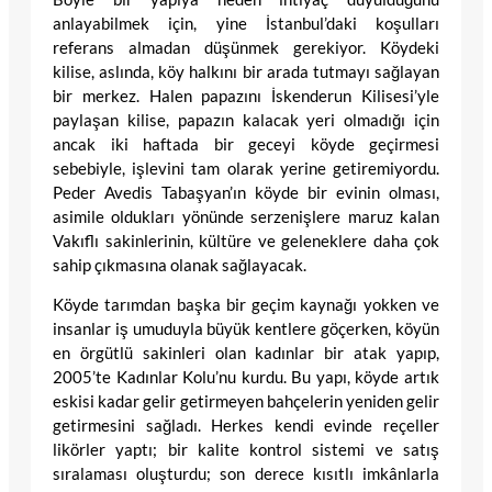
anlayabilmek için, yine İstanbul’daki koşulları
referans almadan düşünmek gerekiyor. Köydeki
kilise, aslında, köy halkını bir arada tutmayı sağlayan
bir merkez. Halen papazını İskenderun Kilisesi’yle
paylaşan kilise, papazın kalacak yeri olmadığı için
ancak iki haftada bir geceyi köyde geçirmesi
sebebiyle, işlevini tam olarak yerine getiremiyordu.
Peder Avedis Tabaşyan’ın köyde bir evinin olması,
asimile oldukları yönünde serzenişlere maruz kalan
Vakıflı sakinlerinin, kültüre ve geleneklere daha çok
sahip çıkmasına olanak sağlayacak.
Köyde tarımdan başka bir geçim kaynağı yokken ve
insanlar iş umuduyla büyük kentlere göçerken, köyün
en örgütlü sakinleri olan kadınlar bir atak yapıp,
2005’te Kadınlar Kolu’nu kurdu. Bu yapı, köyde artık
eskisi kadar gelir getirmeyen bahçelerin yeniden gelir
getirmesini sağladı. Herkes kendi evinde reçeller
likörler yaptı; bir kalite kontrol sistemi ve satış
sıralaması oluşturdu; son derece kısıtlı imkânlarla