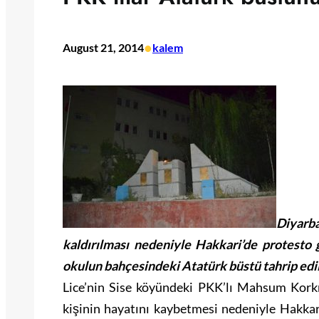
•
August 21, 2014
kalem
Diyarba
kaldırılması nedeniyle Hakkari’de protesto g
okulun bahçesindeki Atatürk büstü tahrip edil
Lice’nin Sise köyündeki PKK’lı Mahsum Korkm
kişinin hayatını kaybetmesi nedeniyle Hakkar