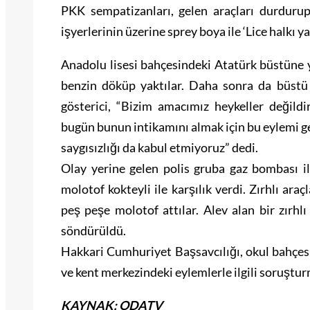
PKK sempatizanları, gelen araçları durdurup
işyerlerinin üzerine sprey boya ile ‘Lice halkı ya
Anadolu lisesi bahçesindeki Atatürk büstüne y
benzin döküp yaktılar. Daha sonra da büstü
gösterici, “Bizim amacımız heykeller değildir
bugün bunun intikamını almak için bu eylemi 
saygısızlığı da kabul etmiyoruz” dedi.
Olay yerine gelen polis gruba gaz bombası i
molotof kokteyli ile karşılık verdi. Zırhlı ara
peş peşe molotof attılar. Alev alan bir zırhl
söndürüldü.
Hakkari Cumhuriyet Başsavcılığı, okul bahçes
ve kent merkezindeki eylemlerle ilgili soruştur
KAYNAK: ODATV