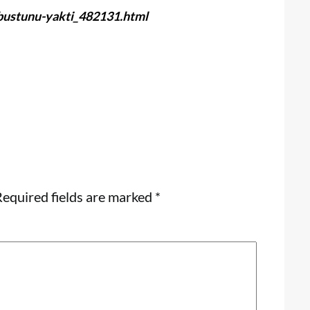
-bustunu-yakti_482131.html
equired fields are marked
*