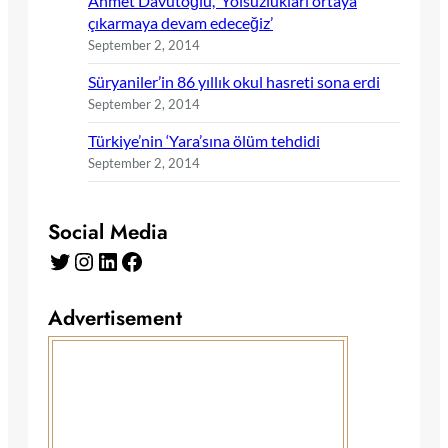
Ahmet Davutoğlu, ‘Yolsuzlukları ortaya
çıkarmaya devam edeceğiz’
September 2, 2014
Süryaniler’in 86 yıllık okul hasreti sona erdi
September 2, 2014
Türkiye’nin ‘Yara’sına ölüm tehdidi
September 2, 2014
Social Media
Twitter
Instagram
LinkedIn
Facebook
Advertisement