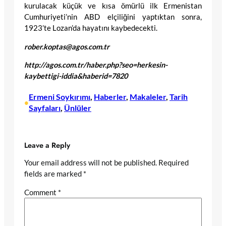
kurulacak küçük ve kısa ömürlü ilk Ermenistan
Cumhuriyeti’nin ABD elçiliğini yaptıktan sonra,
1923’te Lozan’da hayatını kaybedecekti.
rober.koptas@agos.com.tr
http://agos.com.tr/haber.php?seo=herkesin-
kaybettigi-iddia&haberid=7820
Ermeni Soykırımı
, 
Haberler
, 
Makaleler
, 
Tarih
•
Sayfaları
, 
Ünlüler
Leave a Reply
Your email address will not be published.
Required
fields are marked
*
Comment
*