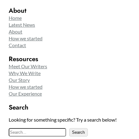
About
Home
Latest News
About
How we started
Contact
Resources
Meet Our Writers
Why We Write
Our Story
How we started
Our Experience
Search
Looking for something specific? Try a search below!
S
Search
e