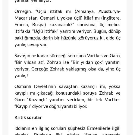
yanıtlar yer alıyor:
Örneğin, “Üçlü ittifak mı (Almanya, Avusturya-
Macaristan, Osmanlı), yoksa üçlü itilaf mı (İngiltere,
Fransa, Rusya) kazanacak?” sorusuna, üç mebus
ittifakla “Üçlü ittifak” yanıtını veriyor. Bugün, dönüp
baktığımızda, derin bir hüzünle görüyoruz ki, elde üç
yanlış cevap var.
Savaşın ne kadar süreceği sorusuna Vartkes ve Garo,
“Bir yıldan az”, Zohrab ise “Bir yıldan çok” yanıtını
veriyor. Gerçeğe Zohrab yaklaşmış olsa da, yine üç
yanlış!
Osmanlı Devleti’nin savaştan kazançlı mı, yoksa
kayıplı mı çıkacağı konusundaki soruya Zohrab ve
Garo “Kazançlı” yanıtını verirken, bir tek Vartkes
“Kayıplı” diyor ve doğru yanıtı biliyor.
Kritik sorular
İddianın en ilginç soruları şüphesiz Ermenilerle ilgili
olanlar. Bunların ilki şöyle: “Savaş sırasında