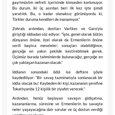
gayrimüslim nefreti içerisinde kimseden korkmuyor.
Bu durum, iki üç asırdan beri ilk kez işte şimdi
yaratıldı. Bu, o kadar olanaksız görünüyordu ki,
Türkler duruma kendileri de inanamıyor.”
Zohrab, ardından, dostları Vartkes ve Garo’yla
giriştiği iddiadan söz ediyor: “İşte, genel olarak bütün
dünyanın önüne, özel olarak da Ermenilerin önüne
serili başlıca meseleler; sonuçları olabildiğince,
gerçeğe en yakın şekilde kestirebilmek gerek.
Üçümüz burada tahminlerde bulunacağız, gerçeğe en
çok yaklaşan kazanan olacak.”
İddianın sonundaki ödül ise deftere şöyle
kaydediliyor: “Bir savaş tazminatıyla sonlanacak bir
iddia olacak bu! Kaybeden iki kişi, kazananın şerefine
Tokatlıyan’da 12 kişilik bir ziyafet verecek.”
Ardından, henüz başlayan savaşın gidişatına,
kazananlarına, süresine ve Ermenilerin bu savaşta
neler yaşayacağına dair sorular ve üç dostun verdiği