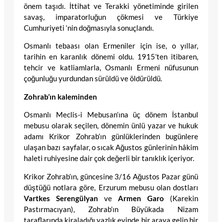
önem taşıdı. İttihat ve Terakki yönetiminde girilen
savaş, imparatorluğun çökmesi ve Türkiye
Cumhuriyeti ‘nin doğmasıyla sonuçlandı.
Osmanlı tebaası olan Ermeniler için ise, o yıllar,
tarihin en karanlık dönemi oldu. 1915’ten itibaren,
tehcir ve katliamlarla, Osmanlı Ermeni nüfusunun
çoğunluğu yurdundan sürüldü ve öldürüldü.
Zohrab’ın kaleminden
Osmanlı Meclis-i Mebusan’ına üç dönem İstanbul
mebusu olarak seçilen, dönemin ünlü yazar ve hukuk
adamı Krikor Zohrab’ın günlüklerinden bugünlere
ulaşan bazı sayfalar, o sıcak Ağustos günlerinin hâkim
haleti ruhiyesine dair çok değerli bir tanıklık içeriyor.
Krikor Zohrab’ın, güncesine 3/16 Ağustos Pazar günü
düştüğü notlara göre, Erzurum mebusu olan dostları
Vartkes Serengülyan
ve
Armen Garo
(Karekin
Pastırmacıyan), Zohrab’ın Büyükada Nizam
taraflarında kiraladığı yazlık evinde bir araya gelip bir