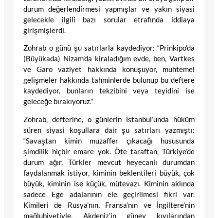
durum değerlendirmesi yapmışlar ve yakın siyasi
gelecekle ilgili bazı sorular etrafında iddiaya
girişmişlerdi.
Zohrab o günü şu satırlarla kaydediyor: “Prinkipo’da
(Büyükada) Nizam’da kiraladığım evde, ben, Vartkes
ve Garo vaziyet hakkında konuşuyor, muhtemel
gelişmeler hakkında tahminlerde bulunup bu deftere
kaydediyor, bunların tekzibini veya teyidini ise
geleceğe bırakıyoruz.”
Zohrab, defterine, o günlerin İstanbul’unda hüküm
süren siyasi koşullara dair şu satırları yazmıştı:
“Savaştan kimin muzaffer çıkacağı hususunda
şimdilik hiçbir emare yok. Öte taraftan, Türkiye’de
durum ağır. Türkler mevcut heyecanlı durumdan
faydalanmak istiyor, kiminin beklentileri büyük, çok
büyük, kiminin ise küçük, mütevazı. Kiminin aklında
sadece Ege adalarının ele geçirilmesi fikri var.
Kimileri de Rusya’nın, Fransa’nın ve İngiltere’nin
mağlubiyetiyle, Akdeniz’in güney kıyılarından