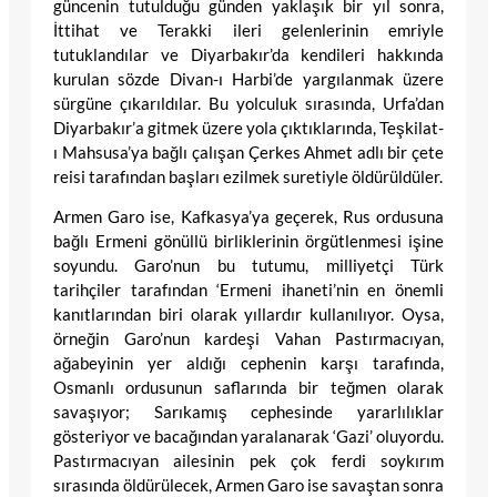
güncenin tutulduğu günden yaklaşık bir yıl sonra,
İttihat ve Terakki ileri gelenlerinin emriyle
tutuklandılar ve Diyarbakır’da kendileri hakkında
kurulan sözde Divan-ı Harbi’de yargılanmak üzere
sürgüne çıkarıldılar. Bu yolculuk sırasında, Urfa’dan
Diyarbakır’a gitmek üzere yola çıktıklarında, Teşkilat-
ı Mahsusa’ya bağlı çalışan Çerkes Ahmet adlı bir çete
reisi tarafından başları ezilmek suretiyle öldürüldüler.
Armen Garo ise, Kafkasya’ya geçerek, Rus ordusuna
bağlı Ermeni gönüllü birliklerinin örgütlenmesi işine
soyundu. Garo’nun bu tutumu, milliyetçi Türk
tarihçiler tarafından ‘Ermeni ihaneti’nin en önemli
kanıtlarından biri olarak yıllardır kullanılıyor. Oysa,
örneğin Garo’nun kardeşi Vahan Pastırmacıyan,
ağabeyinin yer aldığı cephenin karşı tarafında,
Osmanlı ordusunun saflarında bir teğmen olarak
savaşıyor; Sarıkamış cephesinde yararlılıklar
gösteriyor ve bacağından yaralanarak ‘Gazi’ oluyordu.
Pastırmacıyan ailesinin pek çok ferdi soykırım
sırasında öldürülecek, Armen Garo ise savaştan sonra