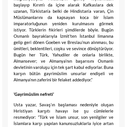
başlayıp Kırım’ı da içine alarak Kafkaslara dek
uzanan, Türkistan’a belki de Hindistan’a varan, Çin
Müslümanlarını da kapsayan koca bir İslam
imparatorluğunun yeniden kurulmasını görmek
istiyor. Türklerin fikirleri şimdilerde böyle. Bugün
Osmanlı bayraklarıyla İzmit’ten İstanbul limanına
gelip geri dönen Goeben ve Breslau’nun alınması, bu
ümitleri, beklentileri, coşku ve sevince dönüştürüyor.
Bugün her Türk, Yahudiler de onlarla birlikte,
Almansever; ve Almanya’nın başarısını Osmanlı
devletinin varoluşu için tek şart kabul ediyorlar. Buna
karşın bütün gayrimüslim unsurlar endişeli ve
Almanya’nın zaferini bir felaket addediyor.”
‘Gayrimüslim nefreti’
Usta yazar, Savaş’ın başlaması nedeniyle oluşan
Hıristiyan karşıtı havayı ise şu cümlelerle
resmediyor: “Türk ve İslam unsur, son yenilgiler ve
İslamlara karşı yapılan kanunsuzluklarla iyice artan