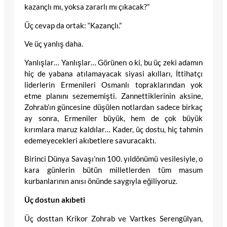
kazançlı mı, yoksa zararlı mı çıkacak?”
Üç cevap da ortak: “Kazançlı.”
Ve üç yanlış daha.
Yanlışlar… Yanlışlar… Görünen o ki, bu üç zeki adamın
hiç de yabana atılamayacak siyasi akılları, İttihatçı
liderlerin Ermenileri Osmanlı topraklarından yok
etme planını sezememişti. Zannettiklerinin aksine,
Zohrab’ın güncesine düşülen notlardan sadece birkaç
ay sonra, Ermeniler büyük, hem de çok büyük
kırımlara maruz kaldılar… Kader, üç dostu, hiç tahmin
edemeyecekleri akıbetlere savuracaktı.
Birinci Dünya Savaşı’nın 100. yıldönümü vesilesiyle, o
kara günlerin bütün milletlerden tüm masum
kurbanlarının anısı önünde saygıyla eğiliyoruz.
Üç dostun akıbeti
Üç dosttan Krikor Zohrab ve Vartkes Serengülyan,