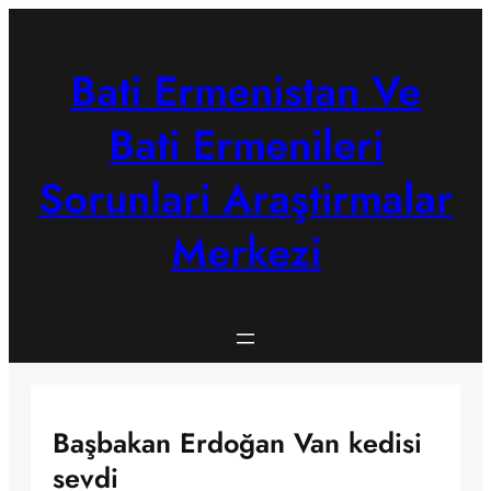
Skip
to
content
Bati Ermenistan Ve
Bati Ermenileri
Sorunlari Araştirmalar
Merkezi
Başbakan Erdoğan Van kedisi
sevdi