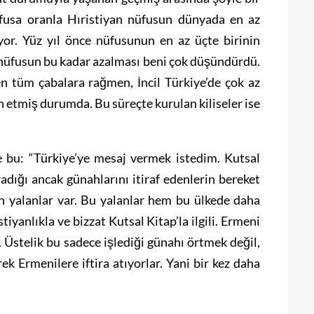
fusa oranla Hıristiyan nüfusun dünyada en az
iyor. Yüz yıl önce nüfusunun en az üçte birinin
 nüfusun bu kadar azalması beni çok düşündürdü.
en tüm çabalara rağmen, İncil Türkiye’de çok az
an etmiş durumda. Bu süreçte kurulan kiliseler ise
 bu: “Türkiye’ye mesaj vermek istedim. Kutsal
adığı ancak günahlarını itiraf edenlerin bereket
en yalanlar var. Bu yalanlar hem bu ülkede daha
tiyanlıkla ve bizzat Kutsal Kitap’la ilgili. Ermeni
r. Üstelik bu sadece işlediği günahı örtmek değil,
rek Ermenilere iftira atıyorlar. Yani bir kez daha