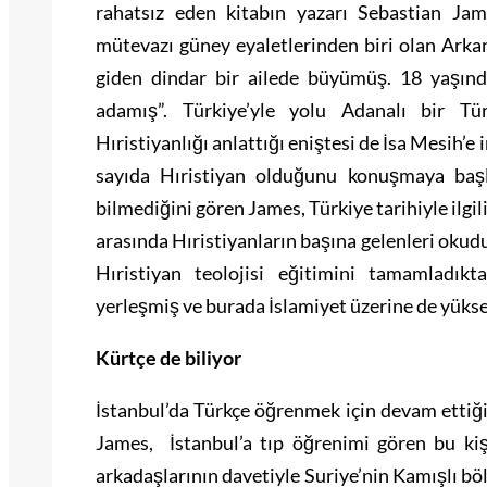
rahatsız eden kitabın yazarı Sebastian Ja
mütevazı güney eyaletlerinden biri olan Arka
giden dindar bir ailede büyümüş. 18 yaşınd
adamış”. Türkiye’yle yolu Adanalı bir Tür
Hıristiyanlığı anlattığı eniştesi de İsa Mesih’
sayıda Hıristiyan olduğunu konuşmaya başl
bilmediğini gören James, Türkiye tarihiyle ilgi
arasında Hıristiyanların başına gelenleri okud
Hıristiyan teolojisi eğitimini tamamladıkt
yerleşmiş ve burada İslamiyet üzerine de yüks
Kürtçe de biliyor
İstanbul’da Türkçe öğrenmek için devam ettiği
James, İstanbul’a tıp öğrenimi gören bu ki
arkadaşlarının davetiyle Suriye’nin Kamışlı bö