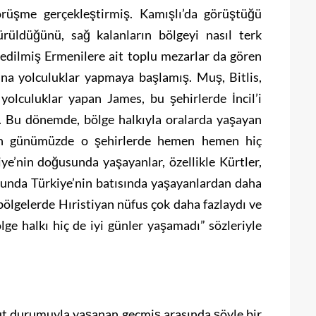
örüşme gerçekleştirmiş. Kamışlı’da görüştüğü
ürüldüğünü, sağ kalanların bölgeyi nasıl terk
tledilmiş Ermenilere ait toplu mezarlar da gören
na yolculuklar yapmaya başlamış. Muş, Bitlis,
yolculuklar yapan James, bu şehirlerde İncil’i
ş. Bu dönemde, bölge halkıyla oralarda yaşayan
eden günümüzde o şehirlerde hemen hemen hiç
ye’nin doğusunda yaşayanlar, özellikle Kürtler,
sunda Türkiye’nin batısında yaşayanlardan daha
bölgelerde Hıristiyan nüfus çok daha fazlaydı ve
lge halkı hiç de iyi günler yaşamadı” sözleriyle
t durumuyla yaşanan geçmiş arasında şöyle bir