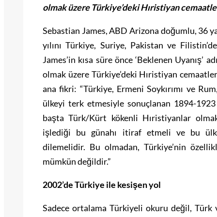
olmak üzere Türkiye’deki Hıristiyan cemaatler
Sebastian James, ABD Arizona doğumlu, 36 yaş
yılını Türkiye, Suriye, Pakistan ve Filistin’d
James’in kısa süre önce ‘Beklenen Uyanış’ ad
olmak üzere Türkiye’deki Hıristiyan cemaatler
ana fikri: “Türkiye, Ermeni Soykırımı ve Rum,
ülkeyi terk etmesiyle sonuçlanan 1894-1923
başta Türk/Kürt kökenli Hıristiyanlar olma
işlediği bu günahı itiraf etmeli ve bu ül
dilemelidir. Bu olmadan, Türkiye’nin özell
mümkün değildir.”
2002’de Türkiye ile kesişen yol
Sadece ortalama Türkiyeli okuru değil, Türk v