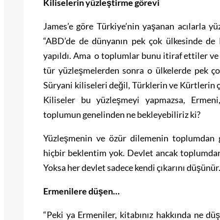
Kiliselerin yüzleştirme görevi
James’e göre Türkiye’nin yaşanan acılarla yü
“ABD’de de dünyanın pek çok ülkesinde de E
yapıldı. Ama o toplumlar bunu itiraf ettiler ve 
tür yüzleşmelerden sonra o ülkelerde pek ço
Süryani kiliseleri değil, Türklerin ve Kürtleri
Kiliseler bu yüzleşmeyi yapmazsa, Ermeni
toplumun genelinden ne bekleyebiliriz ki?
Yüzleşmenin ve özür dilemenin toplumdan g
hiçbir beklentim yok. Devlet ancak toplumdan 
Yoksa her devlet sadece kendi çıkarını düşünür.
Ermenilere düşen…
“Peki ya Ermeniler, kitabınız hakkında ne dü