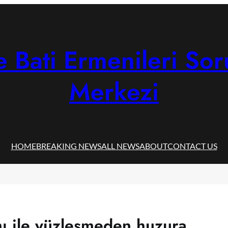
 Bati Ermenileri Sor
Merkezi
HOME
BREAKING NEWS
ALL NEWS
ABOUT
CONTACT US
mı ile yüzleşmeden huzura