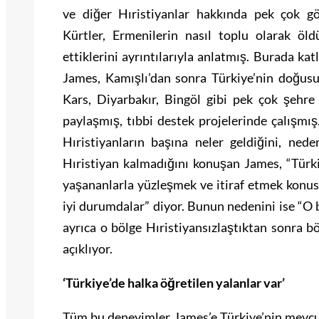
ve diğer Hıristiyanlar hakkında pek çok g
Kürtler, Ermenilerin nasıl toplu olarak öld
ettiklerini ayrıntılarıyla anlatmış. Burada ka
James, Kamışlı’dan sonra Türkiye’nin doğusu
Kars, Diyarbakır, Bingöl gibi pek çok şehre 
paylaşmış, tıbbi destek projelerinde çalışmı
Hıristiyanların başına neler geldiğini, n
Hıristiyan kalmadığını konuşan James, “Türki
yaşananlarla yüzleşmek ve itiraf etmek konu
iyi durumdalar” diyor. Bunun nedenini ise “O 
ayrıca o bölge Hıristiyansızlaştıktan sonra bö
açıklıyor.
‘Türkiye’de halka öğretilen yalanlar var’
Tüm bu deneyimler James’e Türkiye’nin mevcu