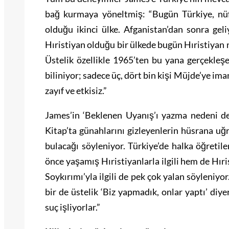
bağ kurmaya yöneltmiş: “Bugün Türkiye, nü
olduğu ikinci ülke. Afganistan’dan sonra gel
Hıristiyan olduğu bir ülkede bugün Hıristiyan
Üstelik özellikle 1965’ten bu yana gerçekleş
biliniyor; sadece üç, dört bin kişi Müjde’ye im
zayıf ve etkisiz.”
James’in ‘Beklenen Uyanış’ı yazma nedeni de
Kitap’ta günahlarını gizleyenlerin hüsrana uğr
bulacağı söyleniyor. Türkiye’de halka öğretil
önce yaşamış Hıristiyanlarla ilgili hem de Hıris
Soykırımı’yla ilgili de pek çok yalan söyleniyo
bir de üstelik ‘Biz yapmadık, onlar yaptı’ diye
suç işliyorlar.”