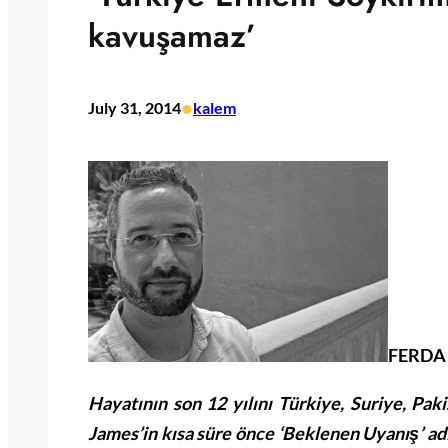
kavuşamaz’
•
July 31, 2014
kalem
FERDA
Hayatının son 12 yılını Türkiye, Suriye, Pak
James’in kısa süre önce ‘Beklenen Uyanış’ ad