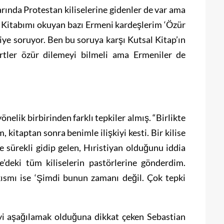
arında Protestan kiliselerine gidenler de var ama
. Kitabımı okuyan bazı Ermeni kardeşlerim ‘Özür
diye soruyor. Ben bu soruya karşı Kutsal Kitap’ın
ürtler özür dilemeyi bilmeli ama Ermeniler de
nelik birbirinden farklı tepkiler almış. “Birlikte
, kitaptan sonra benimle ilişkiyi kesti. Bir kilise
 sürekli gidip gelen, Hıristiyan olduğunu iddia
ye’deki tüm kiliselerin pastörlerine gönderdim.
kısmı ise ‘Şimdi bunun zamanı değil. Çok tepki
yi aşağılamak olduğuna dikkat çeken Sebastian