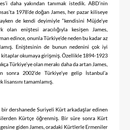
mes’i daha yakından tanımak istedik. ABD’nin
nsas’ta 1978’de doğan James, her pazar kiliseye
ayken de kendi deyimiyle “kendisini Müjde’ye
k olan eniştesi aracılığıyla kesişen James,
e iman edince, onunla Türkiye’de neden bu kadar az
amış. Eniştesinin de bunun nedenini çok iyi
li kitaplar okumaya girişmiş. Özellikle 1894-1923
ukça Türkiye’ye olan merakı daha da artan James,
an sonra 2002’de Türkiye’ye gelip İstanbul’a
ek lisansını tamamlamış.
 bir dershanede Suriyeli Kürt arkadaşlar edinen
şilerden Kürtçe öğrenmiş. Bir süre sonra Kürt
lgesine giden James, oradaki Kürtlerle Ermeniler