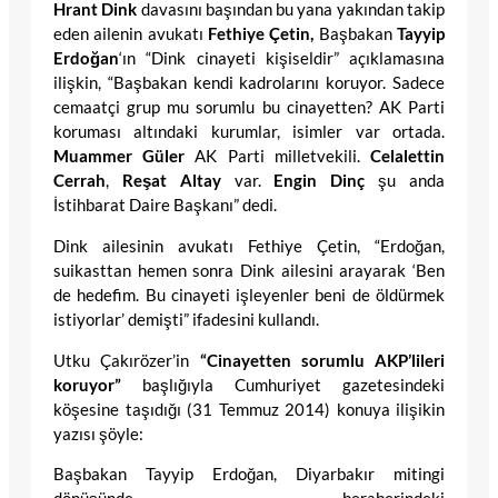
Hrant Dink
davasını başından bu yana yakından takip
eden ailenin avukatı
Fethiye Çetin,
Başbakan
Tayyip
Erdoğan
‘ın “Dink cinayeti kişiseldir” açıklamasına
ilişkin, “Başbakan kendi kadrolarını koruyor. Sadece
cemaatçi grup mu sorumlu bu cinayetten? AK Parti
koruması altındaki kurumlar, isimler var ortada.
Muammer Güler
AK Parti milletvekili.
Celalettin
Cerrah
,
Reşat Altay
var.
Engin Dinç
şu anda
İstihbarat Daire Başkanı” dedi.
Dink ailesinin avukatı Fethiye Çetin, “Erdoğan,
suikasttan hemen sonra Dink ailesini arayarak ‘Ben
de hedefim. Bu cinayeti işleyenler beni de öldürmek
istiyorlar’ demişti” ifadesini kullandı.
Utku Çakırözer’in
“Cinayetten sorumlu AKP’lileri
koruyor”
başlığıyla Cumhuriyet gazetesindeki
köşesine taşıdığı (31 Temmuz 2014) konuya ilişikin
yazısı şöyle:
Başbakan Tayyip Erdoğan, Diyarbakır mitingi