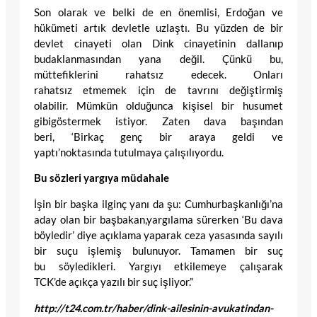
Son olarak ve belki de en önemlisi, Erdoğan ve
hükümeti artık devletle uzlaştı. Bu yüzden de bir
devlet cinayeti olan Dink cinayetinin dallanıp
budaklanmasından yana değil. Çünkü bu,
müttefiklerini rahatsız edecek. Onları
rahatsız etmemek için de tavrını değiştirmiş
olabilir. Mümkün olduğunca kişisel bir husumet
gibigöstermek istiyor. Zaten dava başından
beri, ‘Birkaç genç bir araya geldi ve
yaptı’noktasında tutulmaya çalışılıyordu.
Bu sözleri yargıya müdahale
İşin bir başka ilginç yanı da şu: Cumhurbaşkanlığı’na
aday olan bir başbakan,yargılama sürerken ‘Bu dava
böyledir’ diye açıklama yaparak ceza yasasında sayılı
bir suçu işlemiş bulunuyor. Tamamen bir suç
bu söyledikleri. Yargıyı etkilemeye çalışarak
TCK’de açıkça yazılı bir suç işliyor.”
http://t24.com.tr/haber/dink-ailesinin-avukatindan-