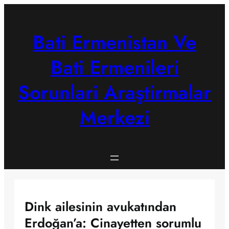
Skip
to
content
Bati Ermenistan Ve
Bati Ermenileri
Sorunlari Araştirmalar
Merkezi
Dink ailesinin avukatından
Erdoğan’a: Cinayetten sorumlu