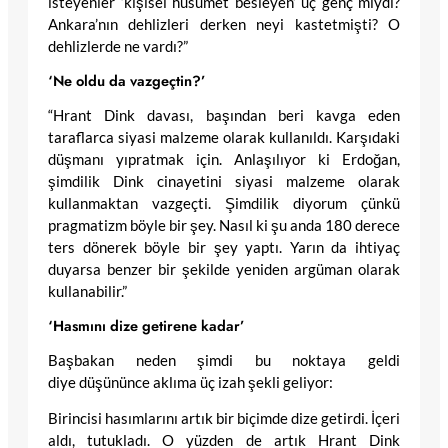
isteyenler ‘kişisel husumet besleyen’ üç genç miydi?
Ankara’nın dehlizleri derken neyi kastetmişti? O
dehlizlerde ne vardı?”
‘Ne oldu da vazgeçtin?’
“Hrant Dink davası, başından beri kavga eden
taraflarca siyasi malzeme olarak kullanıldı. Karşıdaki
düşmanı yıpratmak için. Anlaşılıyor ki Erdoğan,
şimdilik Dink cinayetini siyasi malzeme olarak
kullanmaktan vazgeçti. Şimdilik diyorum çünkü
pragmatizm böyle bir şey. Nasıl ki şu anda 180 derece
ters dönerek böyle bir şey yaptı. Yarın da ihtiyaç
duyarsa benzer bir şekilde yeniden argüman olarak
kullanabilir.”
‘Hasmını dize getirene kadar’
Başbakan neden şimdi bu noktaya geldi
diye düşününce aklıma üç izah şekli geliyor:
Birincisi hasımlarını artık bir biçimde dize getirdi. İçeri
aldı, tutukladı. O yüzden de artık Hrant Dink