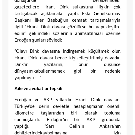
dönüşünde beraberindeki
gazetecilere Hrant Dink suikastına ilişkin çok
tartışılacak açıklamalar yaptı. Eski Genelkurmay
Başkanı İlker Başbuğ’un cemaat tartışmalarıyla
ilgili “Hrant Dink davası çözülürse bu yapı deşifre
edilir” şeklindeki sözlerinin anımsatılması üzerine
Erdoğan şunları söyledi:
“Olayı Dink davasına indirgemek küçültmek olur.
Hrant Dink davası bence kişiselleştirilmiş davadır.
Dink’in yazılarını, onun düşünce
dünyasınıkabullenmemek gibi bir nedenle
yapılmıştır…”
Aile ve avukatlar tepkili
Erdoğan ve AKP, yıllardır Hrant Dink davasını
Türkiye’de derin devletle hesaplaşmanın önemli
kilometre taşlarından biri olarak topluma
sunmuşlardı. Erdoğan’ın bir AKP grubunda
yaptığı, “Sarı Gelin’in Ankara’nın
dehlizlerindekaybolmasına izin