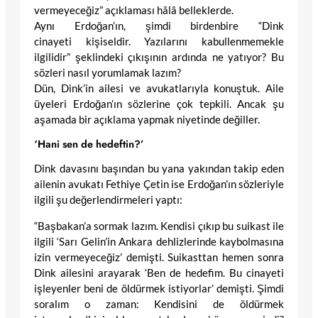
vermeyeceğiz” açıklaması hâlâ belleklerde.
Aynı Erdoğan’ın, şimdi birdenbire “Dink
cinayeti kişiseldir. Yazılarını kabullenmemekle
ilgilidir” şeklindeki çıkışının ardında ne yatıyor? Bu
sözleri nasıl yorumlamak lazım?
Dün, Dink’in ailesi ve avukatlarıyla konuştuk. Aile
üyeleri Erdoğan’ın sözlerine çok tepkili. Ancak şu
aşamada bir açıklama yapmak niyetinde değiller.
‘Hani sen de hedeftin?’
Dink davasını başından bu yana yakından takip eden
ailenin avukatı Fethiye Çetin ise Erdoğan’ın sözleriyle
ilgili şu değerlendirmeleri yaptı:
“Başbakan’a sormak lazım. Kendisi çıkıp bu suikast ile
ilgili ‘Sarı Gelin’in Ankara dehlizlerinde kaybolmasına
izin vermeyeceğiz’ demişti. Suikasttan hemen sonra
Dink ailesini arayarak ‘Ben de hedefim. Bu cinayeti
işleyenler beni de öldürmek istiyorlar’ demişti. Şimdi
soralım o zaman: Kendisini de öldürmek