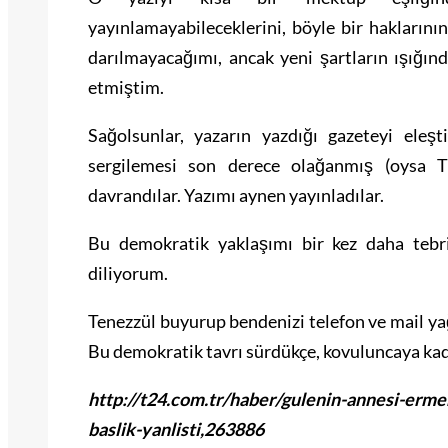
yayınlamayabileceklerini, böyle bir hakları
darılmayacağımı, ancak yeni şartların ışığı
etmiştim.
Sağolsunlar, yazarın yazdığı gazeteyi eleşt
sergilemesi son derece olağanmış (oysa Tü
davrandılar. Yazımı aynen yayınladılar.
Bu demokratik yaklaşımı bir kez daha tebri
diliyorum.
Tenezzül buyurup bendenizi telefon ve mail y
Bu demokratik tavrı sürdükçe, kovuluncaya kad
http://t24.com.tr/haber/gulenin-annesi-ermeni
baslik-yanlisti,263886