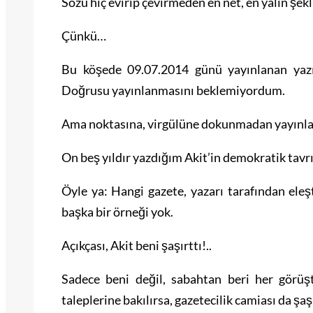
Sözü hiç evirip çevirmeden en net, en yalın şek
Çünkü…
Bu köşede 09.07.2014 günü yayınlanan yazım
Doğrusu yayınlanmasını beklemiyordum.
Ama noktasına, virgülüne dokunmadan yayınlad
On beş yıldır yazdığım Akit’in demokratik tavr
Öyle ya: Hangi gazete, yazarı tarafından eleş
başka bir örneği yok.
Açıkçası, Akit beni şaşırttı!..
Sadece beni değil, sabahtan beri her görüş
taleplerine bakılırsa, gazetecilik camiası da şaş