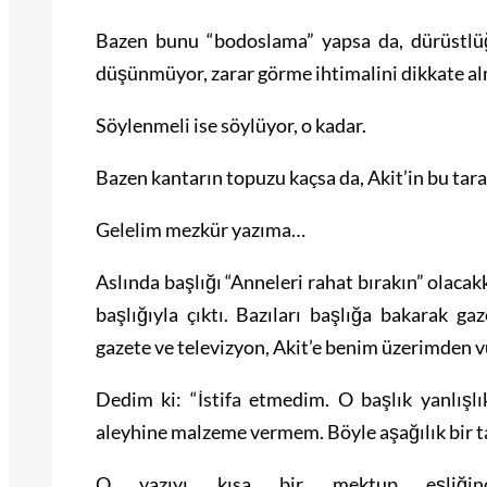
Bazen bunu “bodoslama” yapsa da, dürüstlü
düşünmüyor, zarar görme ihtimalini dikkate al
Söylenmeli ise söylüyor, o kadar.
Bazen kantarın topuzu kaçsa da, Akit’in bu tar
Gelelim mezkür yazıma…
Aslında başlığı “Anneleri rahat bırakın” olacak
başlığıyla çıktı. Bazıları başlığa bakarak ga
gazete ve televizyon, Akit’e benim üzerimden v
Dedim ki: “İstifa etmedim. O başlık yanlışlık
aleyhine malzeme vermem. Böyle aşağılık bir t
O yazıyı kısa bir mektup eşliğin