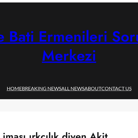
 Bati Ermenileri Sor
Merkezi
HOME
BREAKING NEWS
ALL NEWS
ABOUT
CONTACT US
iması ırkçılık diyen Akit