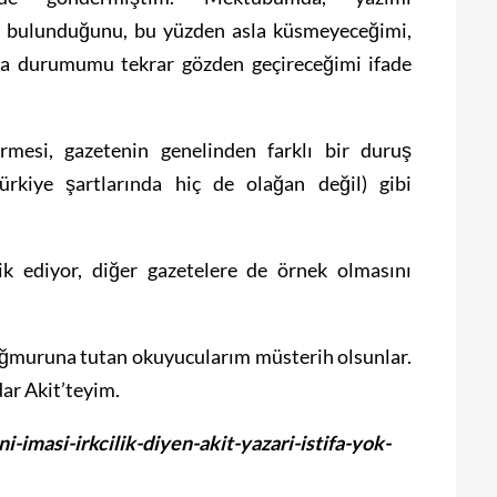
nın bulunduğunu, bu yüzden asla küsmeyeceğimi,
nda durumumu tekrar gözden geçireceğimi ifade
irmesi, gazetenin genelinden farklı bir duruş
rkiye şartlarında hiç de olağan değil) gibi
k ediyor, diğer gazetelere de örnek olmasını
ağmuruna tutan okuyucularım müsterih olsunlar.
ar Akit’teyim.
-imasi-irkcilik-diyen-akit-yazari-istifa-yok-