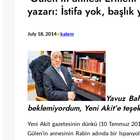
yazarı: İstifa yok, başlık 
•
July 18, 2014
kalem
Yavuz Bah
beklemiyordum, Yeni Akit’e teşe
Yeni Akit gazetesinin dünkü (10 Temmuz 201
Gülen’in annesinin Rabin adında bir İspany