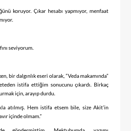
ğünü koruyor. Çıkar hesabı yapmıyor, menfaat
mıyor.
afını seviyorum.
ken, bir dalgınlık eseri olarak, “Veda makamında”
zeteden istifa ettiğim sonucunu çıkardı. Birkaç
urmak için, arayıp durdu.
la atılmış. Hem istifa etsem bile, size Akit’in
avır içinde olmam.”
de göndermiştim. Mektubumda, yazımı