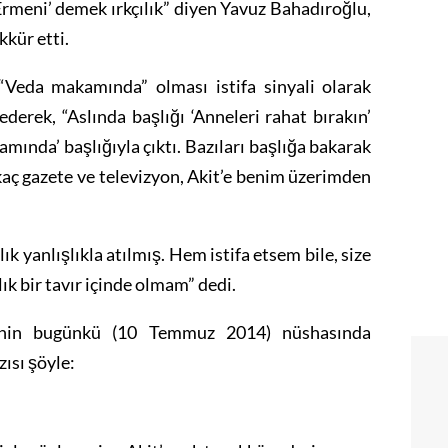
 Ermeni’ demek ırkçılık” diyen Yavuz Bahadıroğlu,
kkür etti.
“Veda makamında” olması istifa sinyali olarak
derek, “Aslında başlığı ‘Anneleri rahat bırakın’
amında’ başlığıyla çıktı. Bazıları başlığa bakarak
kaç gazete ve televizyon, Akit’e benim üzerimden
k yanlışlıkla atılmış. Hem istifa etsem bile, size
k bir tavır içinde olmam” dedi.
sinin bugünkü (10 Temmuz 2014) nüshasında
ısı şöyle: