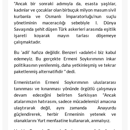
″Ancak bir sonraki adımıyla da, esasta yaşlılar,
kadınlar ve çocuklar olan birbuçuk milyon masum sivil
kurbanla ve Osmanlı İmparatorluğu’nun suçlu
yönetiminin maceracılığı sebebiyle I. Dünya
Savaşında şehit düşen Türk askerleri arasında eşitlik
işareti koyarak mayın tarlası döşemeye
çalışmaktadır.
Bu ‘adil’ hafıza değildir. Benzeri «adalet»i biz kabul
edemeyiz. Bu gerçekte Ermeni Soykırımının inkar
politikasının yenilenmiş, daha yetkinleşmiş ve tekrar
paketlenmiş alternatifidir ″ dedi.
Ermenistan’ın Ermeni Soykırımının uluslararası
tanınması ve kınanması yönünde örgütlü çalışmaya
devam edeceğini belirten Sarkisyan ″Ancak
atalarımızın hatırasını, sadece mücadelemizi amacına
ulaştırarak değil, aynı zamanda Anayurdu
güçlendirerek, herbir Ermeninin yetenek ve
olanaklarını Yurt menfaatine kullanarak, anmalıyız.