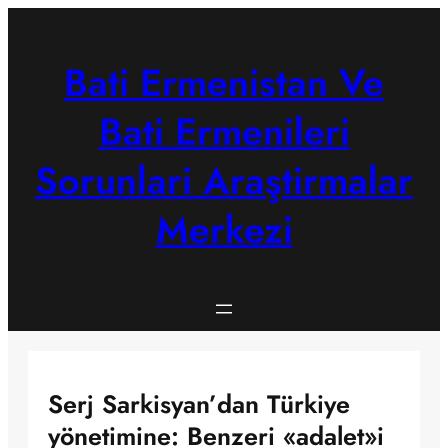
Skip
to
content
Bati Ermenistan Ve
Bati Ermenileri
Sorunlari Araştirmalar
Merkezi
Serj Sarkisyan’dan Türkiye
yönetimine: Benzeri «adalet»i