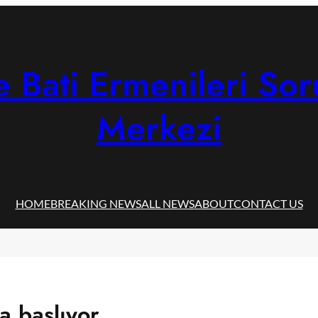
 Bati Ermenileri Sor
Merkezi
HOME
BREAKING NEWS
ALL NEWS
ABOUT
CONTACT US
da başlıyor