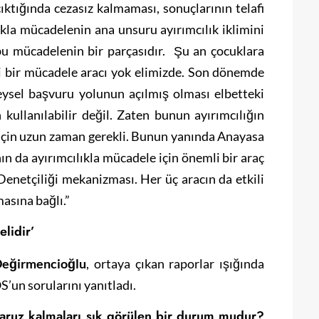
çıktığında cezasız kalmaması, sonuçlarının telafi
ıkla mücadelenin ana unsuru ayırımcılık iklimini
bu mücadelenin bir parçasıdır. Şu an çocuklara
ili bir mücadele aracı yok elimizde. Son dönemde
ysel başvuru yolunun açılmış olması elbetteki
 kullanılabilir değil. Zaten bunun ayırımcılığın
i için uzun zaman gerekli. Bunun yanında Anayasa
 da ayırımcılıkla mücadele için önemli bir araç
Denetçiliği mekanizması. Her üç aracın da etkili
asına bağlı.”
elidir’
Değirmencioğlu
, ortaya çıkan raporlar ışığında
S’un sorularını yanıtladı.
ruz kalmaları sık görülen bir durum mudur?