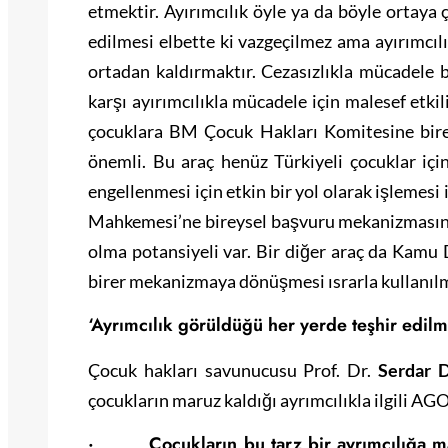
etmektir. Ayırımcılık öyle ya da böyle ortaya 
edilmesi elbette ki vazgeçilmez ama ayırımcıl
ortadan kaldırmaktır. Cezasızlıkla mücadele 
karşı ayırımcılıkla mücadele için malesef etk
çocuklara BM Çocuk Hakları Komitesine bire
önemli. Bu araç henüz Türkiyeli çocuklar için
engellenmesi için etkin bir yol olarak işlemes
Mahkemesi’ne bireysel başvuru mekanizmasının
olma potansiyeli var. Bir diğer araç da Kamu 
birer mekanizmaya dönüşmesi ısrarla kullanılm
‘Ayrımcılık görüldüğü her yerde teşhir edilm
Çocuk hakları savunucusu Prof. Dr.
Serdar 
çocukların maruz kaldığı ayrımcılıkla ilgili AGO
· Çocukların bu tarz bir ayrımcılığa ma