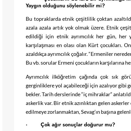
Yaygın olduğunu söylenebilir mi?
Bu topraklarda etnik çeşitlilik çoktan azaltıl
azala azala artık yok olmak üzere. Etnik çeşitl
edildiği için etnik ayrımcılık her gün, her
karşılaşması en olası olan Kürt çocukları. Onl
azaldıkça ayrımcılık çoğalır. “Ermeniler nereden
Bu vb. sorular Ermeni çocukların karşılarına he
Ayrımcılık ilköğretim çağında çok sık görü
gerginliklere yol açabileceği için azalıyor gib
bekler. Tarih derslerinde “iç mihraklar” anlatıld
askerlik var. Bir etnik azınlıktan gelen askerle
edilmeye zorlanmaktan, Sevag’ın başına gelenl
· Çok ağır sonuçlar doğurur mu?