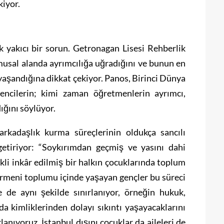
kiyor.
ık yakıcı bir sorun. Getronagan Lisesi Rehberlik
usal alanda ayrımcılığa uğradığını ve bunun en
 yaşandığına dikkat çekiyor. Panos, Birinci Dünya
ncilerin; kimi zaman öğretmenlerin ayrımcı,
dığını söylüyor.
arkadaşlık kurma süreçlerinin oldukça sancılı
getiriyor: “Soykırımdan geçmiş ve yasını dahi
kli inkâr edilmiş bir halkın çocuklarında toplum
 Ermeni toplumu içinde yaşayan gençler bu süreci
e de aynı şekilde sınırlanıyor, örneğin hukuk,
rda kimliklerinden dolayı sıkıntı yaşayacaklarını
anıyoruz. İstanbul dışını çocuklar da aileleri de