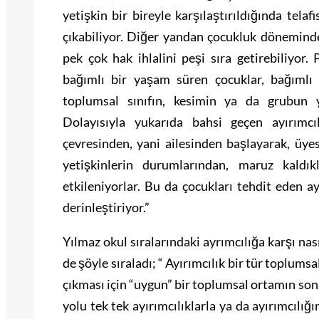
yetişkin bir bireyle karşılaştırıldığında tela
çıkabiliyor. Diğer yandan çocukluk dönemindek
pek çok hak ihlalini peşi sıra getirebiliyor.
bağımlı bir yaşam süren çocuklar, bağımlı o
toplumsal sınıfın, kesimin ya da grubun y
Dolayısıyla yukarıda bahsi geçen ayırımcı
çevresinden, yani ailesinden başlayarak, üye
yetişkinlerin durumlarından, maruz kaldıkl
etkileniyorlar. Bu da çocukları tehdit eden a
derinleştiriyor.”
Yılmaz okul sıralarındaki ayrımcılığa karşı nas
de şöyle sıraladı; “ Ayırımcılık bir tür toplumsal
çıkması için “uygun” bir toplumsal ortamın so
yolu tek tek ayırımcılıklarla ya da ayırımcılığ