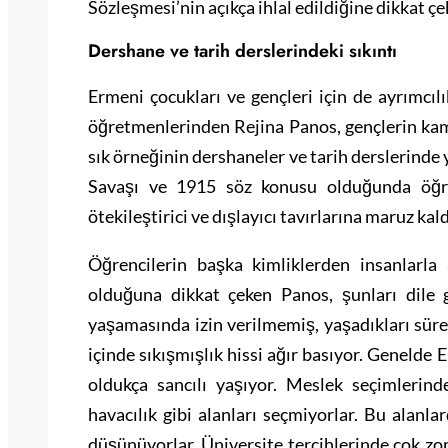
Sözleşmesi’nin açıkça ihlal edildiğine dikkat çe
Dershane ve tarih derslerindeki sıkıntı
Ermeni çocukları ve gençleri için de ayrımcıl
öğretmenlerinden Rejina Panos, gençlerin kam
sık örneğinin dershaneler ve tarih derslerinde
Savaşı ve 1915 söz konusu olduğunda öğre
ötekileştirici ve dışlayıcı tavırlarına maruz kal
Öğrencilerin başka kimliklerden insanlarla 
olduğuna dikkat çeken Panos, şunları dile 
yaşamasında izin verilmemiş, yaşadıkları süre
içinde sıkışmışlık hissi ağır basıyor. Genelde
oldukça sancılı yaşıyor. Meslek seçimlerind
havacılık gibi alanları seçmiyorlar. Bu alanla
düşünüyorlar. Üniversite tercihlerinde çok zorl