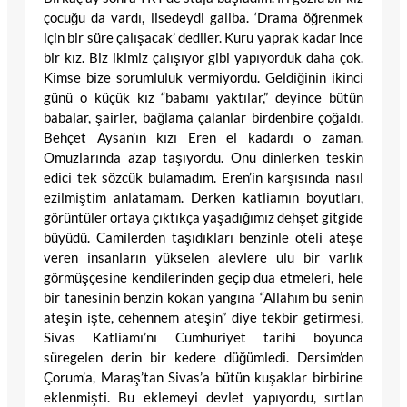
çocuğu da vardı, lisedeydi galiba. ‘Drama öğrenmek
için bir süre çalışacak’ dediler. Kuru yaprak kadar ince
bir kız. Biz ikimiz çalışıyor gibi yapıyorduk daha çok.
Kimse bize sorumluluk vermiyordu. Geldiğinin ikinci
günü o küçük kız “babamı yaktılar,” deyince bütün
babalar, şairler, bağlama çalanlar birdenbire çoğaldı.
Behçet Aysan’ın kızı Eren el kadardı o zaman.
Omuzlarında azap taşıyordu. Onu dinlerken teskin
edici tek sözcük bulamadım. Eren’in karşısında nasıl
ezilmiştim anlatamam. Derken katliamın boyutları,
görüntüler ortaya çıktıkça yaşadığımız dehşet gitgide
büyüdü. Camilerden taşıdıkları benzinle oteli ateşe
veren insanların yükselen alevlere ulu bir varlık
görmüşçesine kendilerinden geçip dua etmeleri, hele
bir tanesinin benzin kokan yangına “Allahım bu senin
ateşin işte, cehennem ateşin” diye tekbir getirmesi,
Sivas Katliamı’nı Cumhuriyet tarihi boyunca
süregelen derin bir kedere düğümledi. Dersim’den
Çorum’a, Maraş’tan Sivas’a bütün kuşaklar birbirine
eklenmişti. Bu eklemeyi devlet yapıyordu, sırtlan