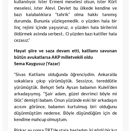
kullanılıyor. İster Ermeni meselesi olsun, ister Kürt
meselesi, ister Alevi. Devlet bu ülkede kendine ve
bazı kalabalıklara “tahrik” olma hakkı tanımış
durumda. Bununla yüzleşemedik. o yüzden hala bir
linç rejimi içinde yaşıyoruz, o yüzden hala birilerini
öldürmek aslında serbest.. O yüzden bazı katiller hala
cezasız.”
Hayat şiire ve saza devam etti, katliamı savunan
bütün avukatlarsa AKP milletvekili oldu
Sema Kaygusuz (Yazar)
“Sivas Katliamı olduğunda öğrenciydim. Ankara’da
sokaklara çıkıp yürümüştük. Sessizce, tereddütle
yürümüştük. Behçet Sefa Aysan babamın Kuleli’den
arkadaşıymış. “Şair adam, güzel devrimci böyle mi
ölür,” demişti babam. Onun yüzünde eski bir arkadaşın
acısını görünce, babamın kurtulmuş biri olduğunu
düşünmüştüm nedense. Böyle düşündüğüm için de
kendime mahcup olmuştum.
Birkaç ay sonra TRT’de staja başladım. İri gözlü bir kız