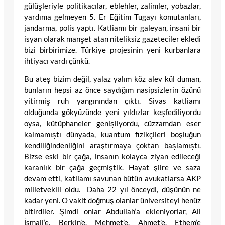
gülüşleriyle politikacılar, eblehler, zalimler, yobazlar,
yardıma gelmeyen 5. Er Eğitim Tugayı komutanları,
jandarma, polis yaptı. Katliamı bir galeyan, insani bir
isyan olarak manşet atan niteliksiz gazeteciler ekledi
bizi birbirimize. Türkiye projesinin yeni kurbanlara
ihtiyacı vardı çünkü.
Bu ateş bizim değil, yalaz yalım köz alev kül duman,
bunların hepsi az önce saydığım nasipsizlerin özünü
yitirmiş ruh yangınından çıktı. Sivas katliamı
olduğunda gökyüzünde yeni yıldızlar keşfediliyordu
oysa, kütüphaneler genişliyordu, cüzzamdan eser
kalmamıştı dünyada, kuantum fizikçileri boşluğun
kendiliğindenliğini araştırmaya çoktan başlamıştı.
Bizse eski bir çağa, insanın kolayca ziyan edileceği
karanlık bir çağa geçmiştik. Hayat şiire ve saza
devam etti, katliamı savunan bütün avukatlarsa AKP
milletvekili oldu. Daha 22 yıl önceydi, düşünün ne
kadar yeni. O vakit doğmuş olanlar üniversiteyi henüz
bitirdiler. Şimdi onlar Abdullah’a ekleniyorlar, Ali
İsmail’e, Berkin’e, Mehmet’e, Ahmet’e, Ethem’e