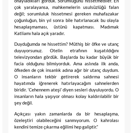
onayladıkları gördük. Sorumluğunu hissetmediler. En
çok yaralayansa, mahkemelerin usulsüzlüğü falan
değil; sorumluluk hissetmesi gereken muhafazakar
çoğunluğun, bin yıl sonra bile hatırlanacak bu olayla
hesaplaşmaması, üstünü kapatması. Madımak
Katliamı hala açık yaradır.
Duyduğumda ne hissettim? Müthiş bir öfke ve utanç
duyuyorsunuz. Otelin etrafının kuşatıldığını
televizyondan gördük. Başlarda bu kadar büyük bir
facia olduğunu bilmiyorduk. Ama aslında ilk anda,
öfkeden de çok insanlık adına ağır bir utanç duydum.
O insanların tekbir getirerek saldırma sahnesi
hayatımda iğrenerek hatırlayacağım sahnelerden
biridir. ‘Cehennem ateşi’ diyen sesleri duyuluyordu. O
insanların hala yaşıyor olması kolay kaldırılabilir bir
şey değil.
Açıkçası yakın zamanlarda da bir hesaplaşma,
özeleştiri olabileceğini sanmıyorum. O kahrolası
kendini temize çıkarma eğilimi hep galiptir.”