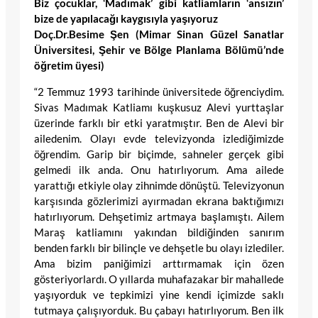
Biz çocuklar, ‘Madımak’ gibi katliamların ‘ansızın’
bize de yapılacağı kaygısıyla yaşıyoruz
Doç.Dr.Besime Şen (Mimar Sinan Güzel Sanatlar
Üniversitesi, Şehir ve Bölge Planlama Bölümü’nde
öğretim üyesi)
“2 Temmuz 1993 tarihinde üniversitede öğrenciydim.
Sivas Madımak Katliamı kuşkusuz Alevi yurttaşlar
üzerinde farklı bir etki yaratmıştır. Ben de Alevi bir
ailedenim. Olayı evde televizyonda izlediğimizde
öğrendim. Garip bir biçimde, sahneler gerçek gibi
gelmedi ilk anda. Onu hatırlıyorum. Ama ailede
yarattığı etkiyle olay zihnimde dönüştü. Televizyonun
karşısında gözlerimizi ayırmadan ekrana baktığımızı
hatırlıyorum. Dehşetimiz artmaya başlamıştı. Ailem
Maraş katliamını yakından bildiğinden sanırım
benden farklı bir bilinçle ve dehşetle bu olayı izlediler.
Ama bizim paniğimizi arttırmamak için özen
gösteriyorlardı. O yıllarda muhafazakar bir mahallede
yaşıyorduk ve tepkimizi yine kendi içimizde saklı
tutmaya çalışıyorduk. Bu çabayı hatırlıyorum. Ben ilk