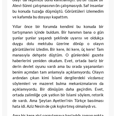
Alevi-Sünni çatışmasının ön çalışmasıydı. Saf insanlar
bu konuda tuzağa düşmüştü. Görüntüleri izlemedim
ve kafamda bu dosyayı kapattım.
Yıllar önce bir forumda kendimi bu konuda bir
tartışmanın içinde buldum. Bir hanımın bana o gün
şunlar şunlar yaşandı şeklinde uyarısı ve oldukça
duygu dolu mektubu üzerine dönüp o olayın
görüntülerini izledim. Bir kere, iki kere, üç kere! Tam
manasıyla dehşete düştüm. O günlerdeki gazete
haberlerini yeniden okudum. Evet, ortada bariz bir
derin devlet oyunu vardı ama bu orada yaşananları
benim açımdan tam anlamıyla açıklamıyordu. Olayın
ardından çıkan kimi İslami dergilerdeki vicdansız
söylemleri ve mazeret bulma mekanizmalarını da
açıklamıyordu. Bir dönüşüm daha geçirdim. Evet,
ortada zalimliğe çok yatkın bir İslami söylem, retorik
de vardı. Ama Şeytan Ayetleri’nin Türkçe basılması
hata idi. Aziz Nesin de çok kışkırtmış olmalıydı vs.
Ama bir kere akıl sorgulamaya başladığı zaman nokta