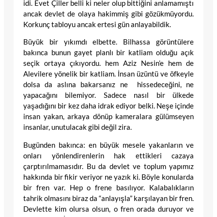
idi. Evet Çiller belli ki neler olup bittiğini anlamamıştı
ancak devlet de olaya hakimmiş gibi gözükmüyordu.
Korkunç tabloyu ancak ertesi gün anlayabildik.
Büyük bir yıkımdı elbette. Bilhassa görüntülere
bakınca bunun gayet planlı bir katliam olduğu açık
seçik ortaya çıkıyordu. hem Aziz Nesin’e hem de
Alevilere yönelik bir katliam. İnsan üzüntü ve öfkeyle
dolsa da aslına bakarsanız ne hissedeceğini, ne
yapacağını bilemiyor. Sadece nasıl bir ülkede
yaşadığını bir kez daha idrak ediyor belki. Neşe içinde
insan yakan, arkaya dönüp kameralara gülümseyen
insanlar, unutulacak gibi değil zira.
Bugünden bakınca: en büyük mesele yakanların ve
onları yönlendirenlerin hak ettikleri cazaya
çarptırılmamasıdır. Bu da devlet ve toplum yapımız
hakkında bir fikir veriyor ne yazık ki. Böyle konularda
bir fren var. Hep o frene basılıyor. Kalabalıkların
tahrik olmasını biraz da “anlayışla” karşılayan bir fren.
Devlette kim olursa olsun, o fren orada duruyor ve