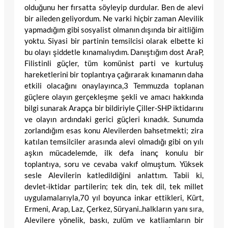
olduğunu her fırsatta söyleyip durdular. Ben de alevi
bir aileden geliyordum. Ne varki hiçbir zaman Alevilik
yapmadığım gibi sosyalist olmanın dışında bir aitliğim
yoktu. Siyasi bir partinin temsilcisi olarak elbette ki
bu olayı şiddetle kınamalıydım. Danıştığım dost AraP,
Filistinli güçler, tüm komünist parti ve kurtuluş
hareketlerini bir toplantıya çağırarak kınamanın daha
etkili olacağını onaylayınca,3 Temmuzda toplanan
güçlere olayın gerçekleşme şekli ve amacı hakkında
bilgi sunarak Arapça bir bildiriyle Çiller-SHP iktidarını
ve olayın ardındaki gerici güçleri kınadık. Sunumda
zorlandığım esas konu Alevilerden bahsetmekti; zira
katılan temsilciler arasında alevi olmadığı gibi on yılı
aşkın mücadelemde, ilk defa inanç konulu bir
toplantıya, soru ve cevaba vakıf olmuştum. Yüksek
sesle Alevilerin katledildiğini anlattım. Tabii ki,
devlet-iktidar partilerin; tek din, tek dil, tek millet
uygulamalarıyla,70 yıl boyunca inkar ettikleri, Kürt,
Ermeni, Arap, Laz, Çerkez, Süryani..halkların yanı sıra,
Alevilere yönelik, baskı, zulüm ve katliamların bir