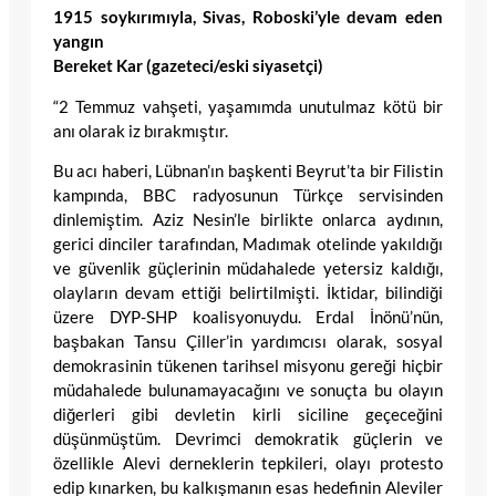
1915 soykırımıyla, Sivas, Roboski’yle devam eden
yangın
Bereket Kar (gazeteci/eski siyasetçi)
“2 Temmuz vahşeti, yaşamımda unutulmaz kötü bir
anı olarak iz bırakmıştır.
Bu acı haberi, Lübnan’ın başkenti Beyrut’ta bir Filistin
kampında, BBC radyosunun Türkçe servisinden
dinlemiştim. Aziz Nesin’le birlikte onlarca aydının,
gerici dinciler tarafından, Madımak otelinde yakıldığı
ve güvenlik güçlerinin müdahalede yetersiz kaldığı,
olayların devam ettiği belirtilmişti. İktidar, bilindiği
üzere DYP-SHP koalisyonuydu. Erdal İnönü’nün,
başbakan Tansu Çiller’in yardımcısı olarak, sosyal
demokrasinin tükenen tarihsel misyonu gereği hiçbir
müdahalede bulunamayacağını ve sonuçta bu olayın
diğerleri gibi devletin kirli siciline geçeceğini
düşünmüştüm. Devrimci demokratik güçlerin ve
özellikle Alevi derneklerin tepkileri, olayı protesto
edip kınarken, bu kalkışmanın esas hedefinin Aleviler