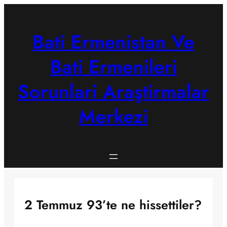
Skip
to
content
Bati Ermenistan Ve
Bati Ermenileri
Sorunlari Araştirmalar
Merkezi
2 Temmuz 93’te ne hissettiler?