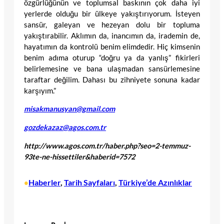
özgürlüğünün ve toplumsal baskının çok daha iyi
yerlerde olduğu bir ülkeye yakıştırıyorum. İsteyen
sansür, galeyan ve hezeyan dolu bir topluma
yakıştırabilir. Aklımın da, inancımın da, irademin de,
hayatımın da kontrolü benim elimdedir. Hiç kimsenin
benim adıma oturup “doğru ya da yanlış” fikirleri
belirlemesine ve bana ulaşmadan sansürlemesine
taraftar değilim. Dahası bu zihniyete sonuna kadar
karşıyım.”
misakmanusyan@gmail.com
gozdekazaz@agos.com.tr
http://www.agos.com.tr/haber.php?seo=2-temmuz-
93te-ne-hissettiler&haberid=7572
Haberler
, 
Tarih Sayfaları
, 
Türkiye’de Azınlıklar
•