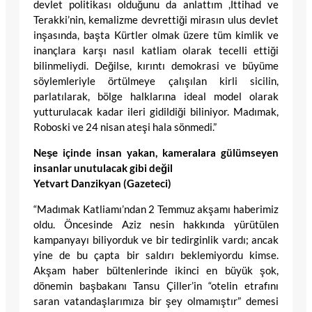
devlet politikası olduğunu da anlattım ,İttihad ve
Terakki’nin, kemalizme devrettiği mirasın ulus devlet
inşasında, başta Kürtler olmak üzere tüm kimlik ve
inançlara karşı nasıl katliam olarak tecelli ettiği
bilinmeliydi. Değilse, kırıntı demokrasi ve büyüme
söylemleriyle örtülmeye çalışılan kirli sicilin,
parlatılarak, bölge halklarına ideal model olarak
yutturulacak kadar ileri gidildiği biliniyor. Madımak,
Roboski ve 24 nisan ateşi hala sönmedi.”
Neşe içinde insan yakan, kameralara gülümseyen
insanlar unutulacak gibi değil
Yetvart Danzikyan (Gazeteci)
“Madımak Katliamı’ndan 2 Temmuz akşamı haberimiz
oldu. Öncesinde Aziz nesin hakkında yürütülen
kampanyayı biliyorduk ve bir tedirginlik vardı; ancak
yine de bu çapta bir saldırı beklemiyordu kimse.
Akşam haber bültenlerinde ikinci en büyük şok,
dönemin başbakanı Tansu Çiller’in “otelin etrafını
saran vatandaşlarımıza bir şey olmamıştır” demesi