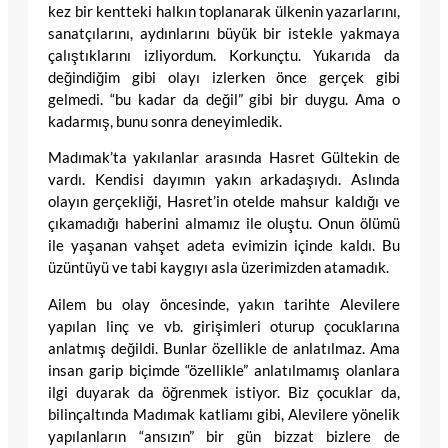
kez bir kentteki halkın toplanarak ülkenin yazarlarını,
sanatçılarını, aydınlarını büyük bir istekle yakmaya
çalıştıklarını izliyordum. Korkunçtu. Yukarıda da
değindiğim gibi olayı izlerken önce gerçek gibi
gelmedi. “bu kadar da değil” gibi bir duygu. Ama o
kadarmış, bunu sonra deneyimledik.
Madımak’ta yakılanlar arasında Hasret Gültekin de
vardı. Kendisi dayımın yakın arkadaşıydı. Aslında
olayın gerçekliği, Hasret’in otelde mahsur kaldığı ve
çıkamadığı haberini almamız ile oluştu. Onun ölümü
ile yaşanan vahşet adeta evimizin içinde kaldı. Bu
üzüntüyü ve tabi kaygıyı asla üzerimizden atamadık.
Ailem bu olay öncesinde, yakın tarihte Alevilere
yapılan linç ve vb. girişimleri oturup çocuklarına
anlatmış değildi. Bunlar özellikle de anlatılmaz. Ama
insan garip biçimde “özellikle” anlatılmamış olanlara
ilgi duyarak da öğrenmek istiyor. Biz çocuklar da,
bilinçaltında Madımak katliamı gibi, Alevilere yönelik
yapılanların “ansızın” bir gün bizzat bizlere de