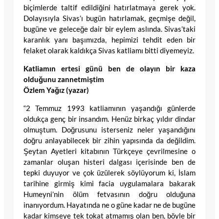
biçimlerde taltif edildiğini hatırlatmaya gerek yok.
Dolayısıyla Sivas’ı bugün hatırlamak, geçmişe değil,
bugüne ve geleceğe dair bir eylem aslında. Sivas’taki
karanlık yanı başımızda, hepimizi tehdit eden bir
felaket olarak kaldıkça Sivas katliamı bitti diyemeyiz.
Katliamın ertesi günü ben de olayın bir kaza
olduğunu zannetmiştim
Özlem Yağız (yazar)
“2 Temmuz 1993 katliamının yaşandığı günlerde
oldukça genç bir insandım. Henüz birkaç yıldır dindar
olmuştum. Doğrusunu isterseniz neler yaşandığını
doğru anlayabilecek bir zihin yapısında da değildim.
Şeytan Ayetleri kitabının Türkçeye çevrilmesine o
zamanlar oluşan histeri dalgası içerisinde ben de
tepki duyuyor ve çok üzülerek söylüyorum ki, İslam
tarihine girmiş kimi facia uygulamalara bakarak
Humeyni’nin ölüm fetvasının doğru olduğuna
inanıyordum. Hayatında ne o güne kadar ne de bugüne
kadar kimseye tek tokat atmamış olan ben, böyle bir