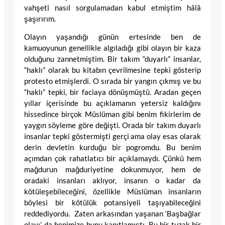
vahşeti nasıl sorgulamadan kabul etmiştim hâlâ
şaşırırım.
Olayın yaşandığı günün ertesinde ben de
kamuoyunun genellikle algıladığı gibi olayın bir kaza
olduğunu zannetmiştim. Bir takım “duyarlı” insanlar,
“haklı” olarak bu kitabın çevrilmesine tepki gösterip
protesto etmişlerdi. O sırada bir yangın çıkmış ve bu
“haklı” tepki, bir faciaya dönüşmüştü. Aradan geçen
yıllar içerisinde bu açıklamanın yetersiz kaldığını
hissedince birçok Müslüman gibi benim fikirlerim de
yaygın söyleme göre değişti. Orada bir takım duyarlı
insanlar tepki göstermişti gerçi ama olay esas olarak
derin devletin kurduğu bir pogromdu. Bu benim
açımdan çok rahatlatıcı bir açıklamaydı. Çünkü hem
mağdurun mağduriyetine dokunmuyor, hem de
oradaki insanları aklıyor, insanın o kadar da
kötüleşebileceğini, özellikle Müslüman insanların
böylesi bir kötülük potansiyeli taşıyabileceğini
reddediyordu. Zaten arkasından yaşanan ‘Başbağlar
olayı’ da hepimize bunu kanıtlamıştı. Bu bir tuzak bir