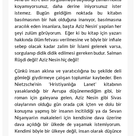
koyamıyorsunuz, daha derine iniyorsunuz ister
istemez. Bugün geldiğim noktada bu kitabın
basılmasının bir hak olduğuna inanıyor, basılmasına
aracılık eden insanlara, başta Aziz Nesin’ yapılan her
şeyi zulüm görüyorum. Eğer ki bu kitap için yazarı
hakkında ölüm fetvası verilmesine ve böyle bir infiale
sebep olacak kadar zalim bir İslami gelenek varsa,
sorgulanıp didik didik edilmesi gereken budur. Salman
Rüşdi değil! Aziz Nesin hiç değil!
Çünkü insan aklına ve yaratıcılığına bu şekilde deli
gömleği giydirmeye çalışan toplumlar kaybeder. Ben
Nietzsche’nin ‘Hristiyanlığa Lanet’ kitabının
yasaklandığı bir Avrupa düşünemediğim gibi, bir
roman için galeyana gelen, Aziz Nesin gibi Sivas
olaylarının olduğu gün orada çok içten ve dolu bir
konuşma yapmış bir insanın incitildiği ya da Sevan
Nişanyan’ın makaleleri için kendisine dava üzerine
dava açıldığı bir ülkede de yaşamak istemiyorum.
Kendimi böyle bir ülkeye değil, insan olarak düşünce