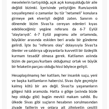
meselelerin tartışıldığı, açık açık konuşulduğu bir aile
değildi bizimki. İçerisinde yetiştiğim Rum/azınlık
sosyalleşmesi o zamanlar bu tür “netameli” konulara
girmeye pek elverişli değildi zaten. Sanırım o
dönemde bizim Sivas’ta cereyan edenleri kıyas
edebileceğimiz yegâne referans da 6-7 Eylül
“olaylarıydı”. 6-7 Eylül pogromu aile ortamında,
büyükler arasında eskiden beri arada bir gündeme
gelirdi. İşte bu “referans olay” dolayısıyla Sivas’ta
ölenler ve saldırıya uğrayanlarla kuvvetli bir özdeşlik
kurmam tesadüf olmasa gerek. Katliamın aslında
bizim de parçası/kurbanı olduğumuz ortak ve büyük
bir felaketin parçası olduğu hissi böylece gelişti.
Hesaplaşılmamış her katliam, her insanlık suçu, yeni
ve başka katliamların habercisi. Sivas öyle geçmişte
kalmış kötü bir anı değil. Sivas’ta yaşananların
gölgesi hâlâ aramızda. Hatta o gölge (aslında bizde
hep olduğu gibi) bugün mevkii makam sahibi. Bu
ülkede Sivas gibi suçların hesabının sorulmasından
ziyade faillerin ve onlara ait zihniyetin çeşitli