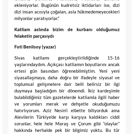
ekleniyorlar. Bugünün kudretsiz iktidarları ise, dizi
dizi insan acısıyla çoğalan, asla hükmedemeyecekleri
milyonlar yaratıyorlar.”
Katliam aslında bizim de kurbanı olduğumuz
felaketin parçasıydı
Foti Benlisoy (yazar)
Sivas katliamı gerçekleştirildiğinde 15-16
yaşlarındaydım. Açıkçası katliamın boyutlarını ancak
ertesi gün basından öğrenebilmiştim. Yeni yeni
siyasallaşmaya, daha doğru bir ifadeyle siyasal ve
toplumsal gelişmelere dair belli belirsiz bir ilgi
duymaya başladığım bir dönemdi. İkiz kardeşimle
bulabildiğimiz tüm gazetelerde katliamla ilgili haber
ve yorumları merak ve dehşetle okuduğumuzu
hatırlıyorum. Aziz Nesin’i elbette biliyorduk ama
Alevilerin Türkiye’de karşı karşıya kaldıkları ciddi
sorunlar, hele hele Maraş ve Çorum gibi “olaylar”
hakkında herhalde pek bir bilgimiz yoktu. Bu tür