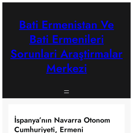
Skip
to
content
Bati Ermenistan Ve
Bati Ermenileri
Sorunlari Araştirmalar
Merkezi
İspanya’nın Navarra Otonom
Cumhuriyeti, Ermeni