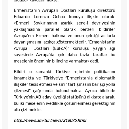
Ermenistan’ın Avrupalı Dostları kuruluşu direktörü
Eduardo Lorenzo Ochoa konuya ilişkin olarak
«Ermeni Soykırımının asırlık sene-i devriyesinin
yaklaşmasına parallel olarak benzeri bildiriler
Avrupa’nın Ermeni halkına ve onun çektiği acılarla
dayanışmasını açıkça göstermektedir. ″Ermenistan’ın
Avrupalı Dostları (EuFoA)″ kuruluşu yaygın ağı
sayesinde Avrupa’da çok daha fazla taraflar bu
meselenin öneminin bilincine varmakta» dedi.
Bildiri o zamanki Türkiye rejiminin politikasını
kınamakta ve Türkiye’ye ″Ermenistan’la diplomatik
ilişkiler tesis etmesi ve sınır tartışmasını barışçı yolla
çözmesi″ çağrısında bulunulmakta. Ayrıca bildiride
Türkiye’nin AB aday üyeliği statüsünü dikkate alarak,
bu iki meselenin ivedilikle çözümlenmesi gerektiğinin
altı çizilmekte.
http://news.am/tur/news/216075.html