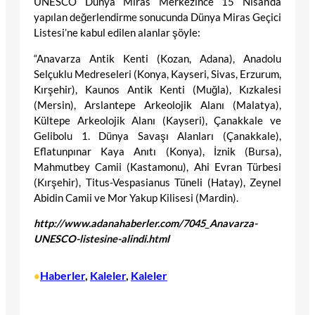
UNESCO Dünya Miras Merkezince 15 Nisan’da
yapılan değerlendirme sonucunda Dünya Miras Geçici
Listesi’ne kabul edilen alanlar şöyle:
“Anavarza Antik Kenti (Kozan, Adana), Anadolu
Selçuklu Medreseleri (Konya, Kayseri, Sivas, Erzurum,
Kırşehir), Kaunos Antik Kenti (Muğla), Kızkalesi
(Mersin), Arslantepe Arkeolojik Alanı (Malatya),
Kültepe Arkeolojik Alanı (Kayseri), Çanakkale ve
Gelibolu 1. Dünya Savaşı Alanları (Çanakkale),
Eflatunpınar Kaya Anıtı (Konya), İznik (Bursa),
Mahmutbey Camii (Kastamonu), Ahi Evran Türbesi
(Kırşehir), Titus-Vespasianus Tüneli (Hatay), Zeynel
Abidin Camii ve Mor Yakup Kilisesi (Mardin).
http://www.adanahaberler.com/7045_Anavarza-
UNESCO-listesine-alindi.html
Haberler
, 
Kaleler
, 
Kaleler
•