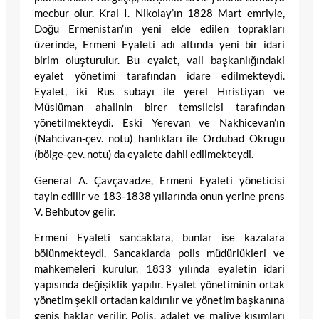
mecbur olur. Kral I. Nikolay’ın 1828 Mart emriyle,
Doğu Ermenistan’ın yeni elde edilen toprakları
üzerinde, Ermeni Eyaleti adı altında yeni bir idari
birim oluşturulur. Bu eyalet, vali başkanlığındaki
eyalet yönetimi tarafından idare edilmekteydi.
Eyalet, iki Rus subayı ile yerel Hıristiyan ve
Müslüman ahalinin birer temsilcisi tarafından
yönetilmekteydi. Eski Yerevan ve Nakhicevan’ın
(Nahcivan-çev. notu) hanlıkları ile Ordubad Okrugu
(bölge-çev. notu) da eyalete dahil edilmekteydi.
General A. Çavçavadze, Ermeni Eyaleti yöneticisi
tayin edilir ve 183-1838 yıllarında onun yerine prens
V. Behbutov gelir.
Ermeni Eyaleti sancaklara, bunlar ise kazalara
bölünmekteydi. Sancaklarda polis müdürlükleri ve
mahkemeleri kurulur. 1833 yılında eyaletin idari
yapısında değişiklik yapılır. Eyalet yönetiminin ortak
yönetim şekli ortadan kaldırılır ve yönetim başkanına
geniş haklar verilir. Polis, adalet ve maliye kısımları