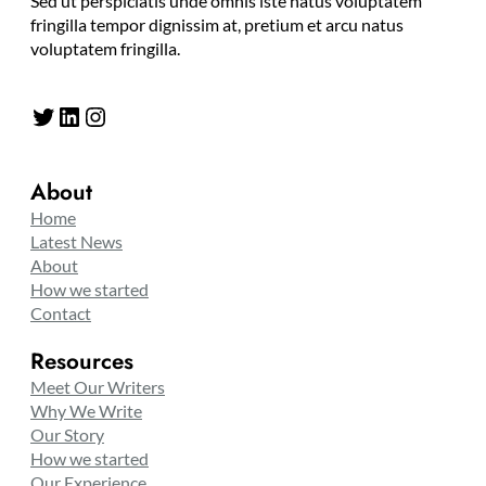
Sed ut perspiciatis unde omnis iste natus voluptatem
fringilla tempor dignissim at, pretium et arcu natus
voluptatem fringilla.
Twitter
LinkedIn
Instagram
About
Home
Latest News
About
How we started
Contact
Resources
Meet Our Writers
Why We Write
Our Story
How we started
Our Experience