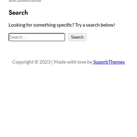
Search
Looking for something specific? Try a search below!
S
Search
e
a
r
Copyright © 2023 | Made with love by
SuperbThemes
c
h