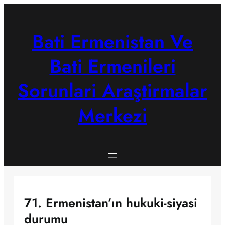
Skip
to
content
Bati Ermenistan Ve
Bati Ermenileri
Sorunlari Araştirmalar
Merkezi
71. Ermenistan’ın hukuki-siyasi
durumu