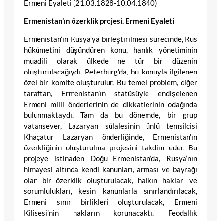
Ermeni Eyaleti (21.03.1828-10.04.1840)
Ermenistan’ın özerklik projesi. Ermeni Eyaleti
Ermenistan’ın Rusya’ya birleştirilmesi sürecinde, Rus
hükümetini düşündüren konu, hanlık yönetiminin
muadili olarak ülkede ne tür bir düzenin
oluşturulacağıydı. Peterburg’da, bu konuyla ilgilenen
özel bir komite oluşturulur. Bu temel problem, diğer
taraftan, Ermenistan’ın statüsüyle endişelenen
Ermeni milli önderlerinin de dikkatlerinin odağında
bulunmaktaydı. Tam da bu dönemde, bir grup
vatansever, Lazaryan sülalesinin ünlü temsilcisi
Khaçatur Lazaryan önderliğinde, Ermenistan’ın
özerkliğinin oluşturulma projesini takdim eder. Bu
projeye istinaden Doğu Ermenistan’da, Rusya’nın
himayesi altında kendi kanunları, arması ve bayrağı
olan bir özerklik oluşturulacak, halkın hakları ve
sorumlulukları, kesin kanunlarla sınırlandırılacak,
Ermeni sınır birlikleri oluşturulacak, Ermeni
Kilisesi’nin hakların korunacaktı. Feodallık