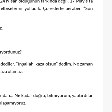
24 Nisan olduğunun farkında değil. 17 Mayıs’ta
elbiselerini yolladık. Çöreklerle beraber. “Son
z.
nıyordunuz?
 dediler. “İnşallah, kaza olsun” dedim. Ne zaman
kaza olamaz.
rıdan… Ne kadar doğru, bilmiyorum, yaptırdılar
 ulaşamıyoruz.