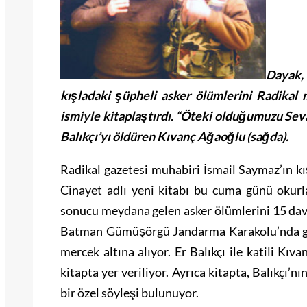
Dayak,
kışladaki şüpheli asker ölümlerini Radikal
ismiyle kitaplaştırdı. “Öteki olduğumuzu Seva
Balıkçı’yı öldüren Kıvanç Ağaoğlu (sağda).
Radikal gazetesi muhabiri İsmail Saymaz’ın kı
Cinayet adlı yeni kitabı bu cuma günü okurl
sonucu meydana gelen asker ölümlerini 15 dav
Batman Gümüşörgü Jandarma Karakolu’nda ger
mercek altına alıyor. Er Balıkçı ile katili Kıv
kitapta yer veriliyor. Ayrıca kitapta, Balıkçı’n
bir özel söyleşi bulunuyor.