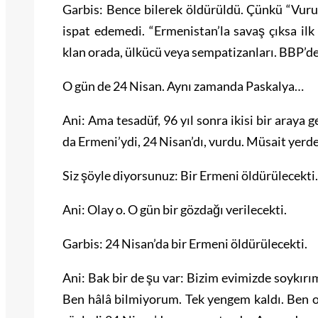
Garbis: Bence bilerek öldürüldü. Çünkü “Vuru
ispat edemedi. “Ermenistan’la savaş çıksa ilk
klan orada, ülkücü veya sempatizanları. BBP’d
O gün de 24 Nisan. Aynı zamanda Paskalya…
Ani: Ama tesadüf, 96 yıl sonra ikisi bir araya ge
da Ermeni’ydi, 24 Nisan’dı, vurdu. Müsait yerd
Siz şöyle diyorsunuz: Bir Ermeni öldürülecekt
Ani: Olay o. O gün bir gözdağı verilecekti.
Garbis: 24 Nisan’da bir Ermeni öldürülecekti.
Ani: Bak bir de şu var: Bizim evimizde soykır
Ben hâlâ bilmiyorum. Tek yengem kaldı. Ben 