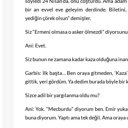
söyledi 24 Nisan’da, onu coşturdu. Ama adam 
bir an evvel eve geleyim derdinde. Biletini, 
yediğin çörek olsun” demişler.
Siz “Ermeni olmasa o asker ölmezdi” diyorsunu
Ani: Evet.
Siz bunun ne zamana kadar kaza olduğuna ina
Garbis: İlk başta… Ben oraya gitmeden, ‘Kaza’
gittik, yeri gördüm. Ya dedim burada böyle bir 
Sizce adil bir yargılanma oldu mu?
Ani: Yok. “Mecburdu” diyorum ben. Emir yuka
buna diyorum. Yaptı ama tek değil. Ama oraya