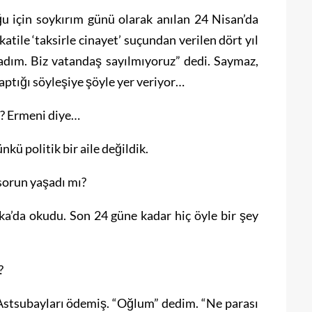
uğu için soykırım günü olarak anılan 24 Nisan’da
atile ‘taksirle cinayet’ suçundan verilen dört yıl
adım. Biz vatandaş sayılmıyoruz” dedi. Saymaz,
aptığı söyleşiye şöyle yer veriyor…
ı? Ermeni diye…
ü politik bir aile değildik.
sorun yaşadı mı?
ka’da okudu. Son 24 güne kadar hiç öyle bir şey
?
 Astsubayları ödemiş. “Oğlum” dedim. “Ne parası