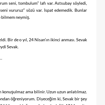
rum seni, tombulum” lafı var. Astsubay söyledi,
 seni vururuz” sözü var. İspat edemedik. Bunlar
e bilmem neymiş.
ldi. Bir de o yıl, 24 Nisan’ın ikinci anması. Sevak
eydi Sevak.
i…
ım konuşulmaz ama bilinir. Uzun uzun anlatılmaz.
ondan öğreniyorum. Diyeceğim ki, Sevak bir şey