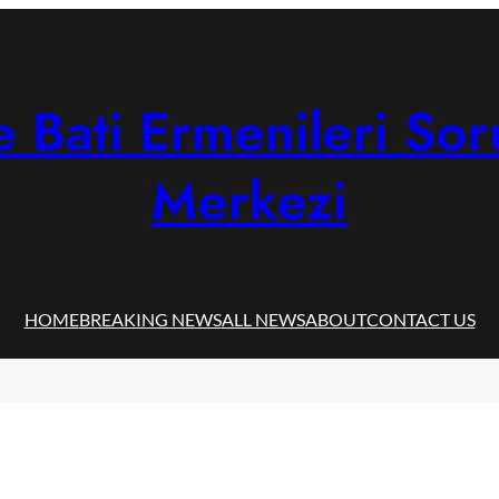
 Bati Ermenileri Sor
Merkezi
HOME
BREAKING NEWS
ALL NEWS
ABOUT
CONTACT US