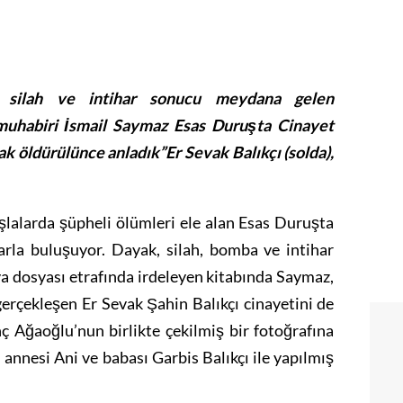
 silah ve intihar sonucu meydana gelen
 muhabiri İsmail Saymaz Esas Duruşta Cinayet
k öldürülünce anladık”Er Sevak Balıkçı (solda),
şlalarda şüpheli ölümleri ele alan Esas Duruşta
arla buluşuyor. Dayak, silah, bomba ve intihar
a dosyası etrafında irdeleyen kitabında Saymaz,
çekleşen Er Sevak Şahin Balıkçı cinayetini de
anç Ağaoğlu’nun birlikte çekilmiş bir fotoğrafına
ın annesi Ani ve babası Garbis Balıkçı ile yapılmış