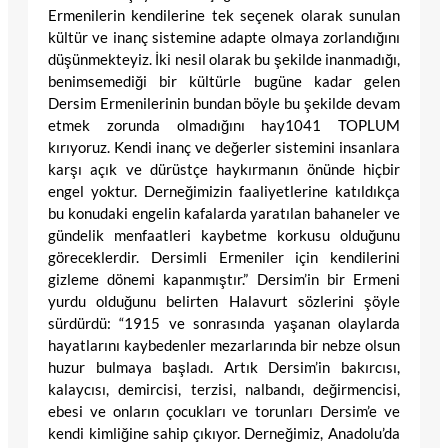
Ermenilerin kendilerine tek seçenek olarak sunulan
kültür ve inanç sistemine adapte olmaya zorlandığını
düşünmekteyiz. İki nesil olarak bu şekilde inanmadığı,
benimsemediği bir kültürle bugüne kadar gelen
Dersim Ermenilerinin bundan böyle bu şekilde devam
etmek zorunda olmadığını hay1041 TOPLUM
kırıyoruz. Kendi inanç ve değerler sistemini insanlara
karşı açık ve dürüstçe haykırmanın önünde hiçbir
engel yoktur. Derneğimizin faaliyetlerine katıldıkça
bu konudaki engelin kafalarda yaratılan bahaneler ve
gündelik menfaatleri kaybetme korkusu olduğunu
göreceklerdir. Dersimli Ermeniler için kendilerini
gizleme dönemi kapanmıştır.” Dersim’in bir Ermeni
yurdu olduğunu belirten Halavurt sözlerini şöyle
sürdürdü: “1915 ve sonrasında yaşanan olaylarda
hayatlarını kaybedenler mezarlarında bir nebze olsun
huzur bulmaya başladı. Artık Dersim’in bakırcısı,
kalaycısı, demircisi, terzisi, nalbandı, değirmencisi,
ebesi ve onların çocukları ve torunları Dersim’e ve
kendi kimliğine sahip çıkıyor. Derneğimiz, Anadolu’da