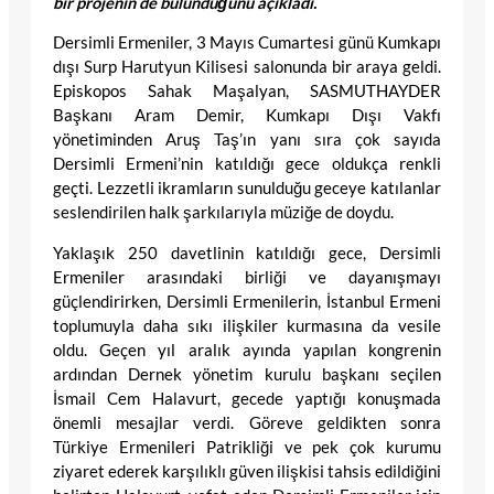
bir projenin de bulunduğunu açıkladı.
Dersimli Ermeniler, 3 Mayıs Cumartesi günü Kumkapı
dışı Surp Harutyun Kilisesi salonunda bir araya geldi.
Episkopos Sahak Maşalyan, SASMUTHAYDER
Başkanı Aram Demir, Kumkapı Dışı Vakfı
yönetiminden Aruş Taş’ın yanı sıra çok sayıda
Dersimli Ermeni’nin katıldığı gece oldukça renkli
geçti. Lezzetli ikramların sunulduğu geceye katılanlar
seslendirilen halk şarkılarıyla müziğe de doydu.
Yaklaşık 250 davetlinin katıldığı gece, Dersimli
Ermeniler arasındaki birliği ve dayanışmayı
güçlendirirken, Dersimli Ermenilerin, İstanbul Ermeni
toplumuyla daha sıkı ilişkiler kurmasına da vesile
oldu. Geçen yıl aralık ayında yapılan kongrenin
ardından Dernek yönetim kurulu başkanı seçilen
İsmail Cem Halavurt, gecede yaptığı konuşmada
önemli mesajlar verdi. Göreve geldikten sonra
Türkiye Ermenileri Patrikliği ve pek çok kurumu
ziyaret ederek karşılıklı güven ilişkisi tahsis edildiğini