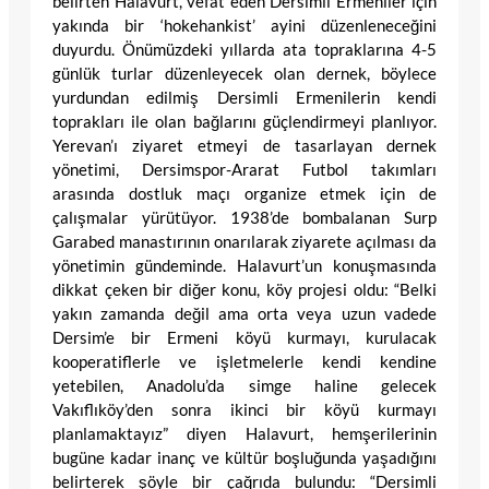
belirten Halavurt, vefat eden Dersimli Ermeniler için
yakında bir ‘hokehankist’ ayini düzenleneceğini
duyurdu. Önümüzdeki yıllarda ata topraklarına 4-5
günlük turlar düzenleyecek olan dernek, böylece
yurdundan edilmiş Dersimli Ermenilerin kendi
toprakları ile olan bağlarını güçlendirmeyi planlıyor.
Yerevan’ı ziyaret etmeyi de tasarlayan dernek
yönetimi, Dersimspor-Ararat Futbol takımları
arasında dostluk maçı organize etmek için de
çalışmalar yürütüyor. 1938’de bombalanan Surp
Garabed manastırının onarılarak ziyarete açılması da
yönetimin gündeminde. Halavurt’un konuşmasında
dikkat çeken bir diğer konu, köy projesi oldu: “Belki
yakın zamanda değil ama orta veya uzun vadede
Dersim’e bir Ermeni köyü kurmayı, kurulacak
kooperatiflerle ve işletmelerle kendi kendine
yetebilen, Anadolu’da simge haline gelecek
Vakıflıköy’den sonra ikinci bir köyü kurmayı
planlamaktayız” diyen Halavurt, hemşerilerinin
bugüne kadar inanç ve kültür boşluğunda yaşadığını
belirterek şöyle bir çağrıda bulundu: “Dersimli