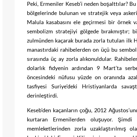
Peki, Ermeniler Keseb’i neden boşalttılar? Bu
bölgelerinde bulunan ve stratejik veya aske
Malula kasabasını ele geçirmesi bir örnek v
sembolizm stratejiyi gölgede bırakmıştır; 
zulmünden kaçarak burada zorla tutulan ilk Hr
manastırdaki rahibelerden on üçü bu sembolik
sırasında üç ay zorla alıkonuldular. Rahibeler
dolarlık fidyenin ardından 9 Mart’ta serb
öncesindeki nüfusu yüzde on oranında azal
tasfiyesi Suriye’deki Hristiyanlarda sava
derinleştirdi.
Keseb’den kaçanların çoğu, 2012 Ağustos’und
kurtaran Ermenilerden oluşuyor. Şimdi
memleketlerinden zorla uzaklaştırılmış ola