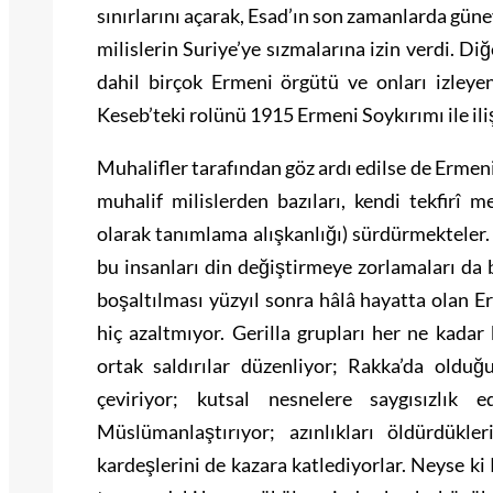
sınırlarını açarak, Esad’ın son zamanlarda güne
milislerin Suriye’ye sızmalarına izin verdi. D
dahil birçok Ermeni örgütü ve onları izleyen
Keseb’teki rolünü 1915 Ermeni Soykırımı ile iliş
Muhalifler tarafından göz ardı edilse de Ermen
muhalif milislerden bazıları, kendi tekfirî me
olarak tanımlama alışkanlığı) sürdürmekteler. 
bu insanları din değiştirmeye zorlamaları da
boşaltılması yüzyıl sonra hâlâ hayatta olan E
hiç azaltmıyor. Gerilla grupları her ne kadar
ortak saldırılar düzenliyor; Rakka’da olduğ
çeviriyor; kutsal nesnelere saygısızlık e
Müslümanlaştırıyor; azınlıkları öldürdük
kardeşlerini de kazara katlediyorlar. Neyse ki 