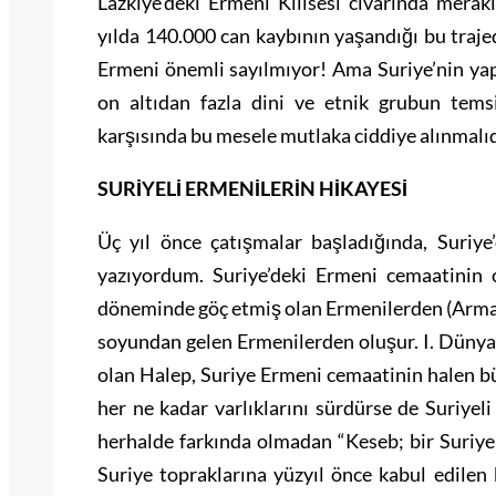
Lazkiye’deki Ermeni Kilisesi civarında merakl
yılda 140.000 can kaybının yaşandığı bu traje
Ermeni önemli sayılmıyor! Ama Suriye’nin yapı
on altıdan fazla dini ve etnik grubun tems
karşısında bu mesele mutlaka ciddiye alınmalıd
SURİYELİ ERMENİLERİN HİKAYESİ
Üç yıl önce çatışmalar başladığında, Suriy
yazıyordum. Suriye’deki Ermeni cemaatinin c
döneminde göç etmiş olan Ermenilerden (Arma
soyundan gelen Ermenilerden oluşur. I. Dünya 
olan Halep, Suriye Ermeni cemaatinin halen büy
her ne kadar varlıklarını sürdürse de Suriye
herhalde farkında olmadan “Keseb; bir Suriyel
Suriye topraklarına yüzyıl önce kabul edilen