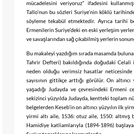
mücadelesini veriyoruz” ifadesini kullanm
Tallo’nun bu sözleri Suriye’nin köklü tarihind
söyleme tekabül etmektedir. Ayrıca tarihi 
Ermenilerin Suriye’deki en eski yerleşim yerler
ve savaşlarından sağ çıkabilmiş yerlerin sonu
Bu makaleyi yazdığım sırada masamda bulunan 
Tahrir Defteri) bakıldığında doğudaki Celali
neden olduğu verimsiz hasatlar neticesinde 
sayısının gittikçe arttığı görülür. On altınc
yaşadığı Judayda ve çevresindeki Ermeni ce
sekizinci yüzyılda Judayda, kentteki toplam nü
belgelerden Keseb’in on altıncı yüzyılın ilk yir
yirmi altı aile, 1536: otuz aile, 1550: altmış
Hamidiye katliamlarıyla (1894-1896) başlayar