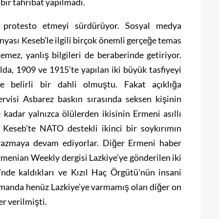
ir tahribat yapılmadı.
i protesto etmeyi sürdürüyor. Sosyal medya
nyası Keseb’le ilgili birçok önemli gerçeğe temas
temez, yanlış bilgileri de beraberinde getiriyor.
lda, 1909 ve 1915’te yapılan iki büyük tasfiyeyi
de belirli bir dahli olmuştu. Fakat açıklığa
visi Asbarez baskın sırasında seksen kişinin
adar yalnızca ölülerden ikisinin Ermeni asıllı
 Keseb’te NATO destekli ikinci bir soykırımın
r yazmaya devam ediyorlar. Diğer Ermeni haber
Armenian Weekly dergisi Lazkiye’ye gönderilen iki
nde kaldıkları ve Kızıl Haç Örgütü’nün insani
manda henüz Lazkiye’ye varmamış olan diğer on
r verilmişti.