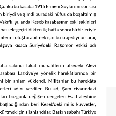
u. Çünkü bu kasaba 1915 Ermeni Soykırımı sonrası
 biriydi ve şimdi buradaki nüfus da boşaltılmış
Vakıflı, şu anda Keseb kasabasının eski sakinleri
ası ele geçirildikten üç hafta sonra birbirleriyle
imlerini oluşturabilmek için bu trajediyi bir araç
 olguya kısaca Suriye’deki Raşomon etkisi adı
aha sakindi fakat muhaliflerin ülkedeki Alevi
asabası Lazkiye’ye yönelik harekâtlarında bir
ni bir anlam yüklendi. Militanlar bu harekâta
etler) adını verdiler. Bu ad, Şam civarındaki
kları bozgunla değişen dengeleri Esad aleyhine
şladığından beri Keseb’deki milis kuvvetler,
kürtmek için silahlandılar. Baskın sabahı Türkiye