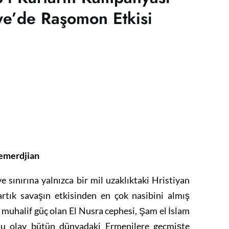
ye’de Raşomon Etkisi
emerdjian
sınırına yalnızca bir mil uzaklıktaki Hristiyan
artık savaşın etkisinden en çok nasibini almış
ı muhalif güç olan El Nusra cephesi, Şam el İslam
. Bu olay bütün dünyadaki Ermenilere geçmişte