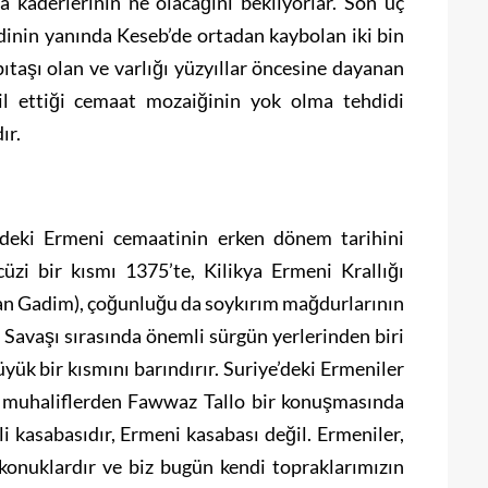
a kaderlerinin ne olacağını bekliyorlar. Son üç
dinin yanında Keseb’de ortadan kaybolan iki bin
taşı olan ve varlığı yüzyıllar öncesine dayanan
il ettiği cemaat mozaiğinin yok olma tehdidi
ır.
e’deki Ermeni cemaatinin erken dönem tarihini
üzi bir kısmı 1375’te, Kilikya Ermeni Krallığı
n Gadim), çoğunluğu da soykırım mağdurlarının
Savaşı sırasında önemli sürgün yerlerinden biri
ük bir kısmını barındırır. Suriye’deki Ermeniler
li muhaliflerden Fawwaz Tallo bir konuşmasında
i kasabasıdır, Ermeni kasabası değil. Ermeniler,
 konuklardır ve biz bugün kendi topraklarımızın