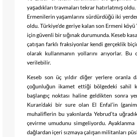
yaşadıkları travmaları tekrar hatırlatmış old
Ermenilerin yaşamlarını sürdürdüğü iki yerden
oldu. Türkiye’de geriye kalan son Ermeni köyü 
için güvenli bir sığınak durumunda. Keseb kasab
çatışan farklı fraksiyonlar kendi gerçeklik biç
olarak kullanmanın yollarını arıyorlar. Bu
verilebilir.
Keseb son üç yıldır diğer yerlere oranla d
çoğunluğun ikamet ettiği bölgedeki sahil k
başlangıç noktası haline geldikten sonra ye
Kuran’daki bir sure olan El Enfal’in (ganim
muhaliflerin bu yakınlarda Yebrud’ta uğradı
çevirme umudunu simgeliyordu. Ayaklanma ba
dağlardan içeri sızmaya çalışan militanları püs