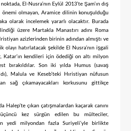
 noktada, El-Nusra’nın Eylül 2013’te Şam’ın dış
ri önemi olmayan, Aramice dilinin konuşulduğu
aka olarak incelemek yararlı olacaktır. Burada
bilindiği üzere Martakla Manastırı adını Roma
istiyan azizlerinden birinin adından almıştı ve
 olayı hatırlatacak şekilde El Nusra’nın işgali
, Katar’ın kendileri için ödediği on altı milyon
est bırakıldılar. Son iki yılda Humus (savaş
dı), Malula ve Keseb’teki Hıristiyan nüfusun
ştan sağ çıkamayacakları korkusunu gittikçe
a Halep’te çıkan çatışmalardan kaçarak canını
 üçüncü kez sürgün edilen bu mülteciler,
n yedi milyondan fazla Suriyeli’yle birlikte