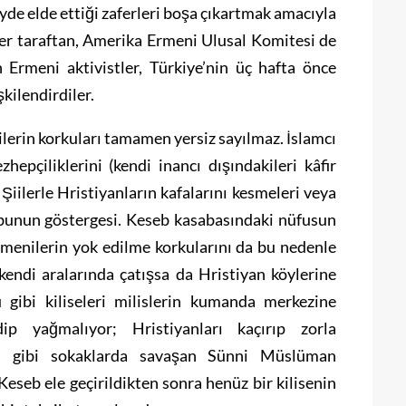
yde elde ettiği zaferleri boşa çıkartmak amacıyla
iğer taraftan, Amerika Ermeni Ulusal Komitesi de
 Ermeni aktivistler, Türkiye’nin üç hafta önce
kilendirdiler.
ilerin korkuları tamamen yersiz sayılmaz. İslamcı
zhepçiliklerini (kendi inancı dışındakileri kâfir
Şiilerle Hristiyanların kafalarını kesmeleri veya
 bunun göstergesi. Keseb kasabasındaki nüfusun
rmenilerin yok edilme korkularını da bu nedenle
 kendi aralarında çatışsa da Hristiyan köylerine
u gibi kiliseleri milislerin kumanda merkezine
dip yağmalıyor; Hristiyanları kaçırıp zorla
leri gibi sokaklarda savaşan Sünni Müslüman
Keseb ele geçirildikten sonra henüz bir kilisenin