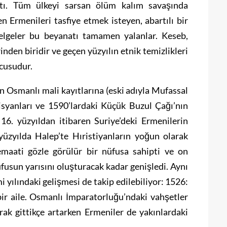
ıştı. Tüm ülkeyi sarsan ölüm kalım savaşında
en Ermenileri tasfiye etmek isteyen, abartılı bir
belgeler bu beyanatı tamamen yalanlar. Keseb,
inden biridir ve geçen yüzyılın etnik temizlikleri
ncusudur.
Osmanlı mali kayıtlarına (eski adıyla Mufassal
 isyanları ve 1590’lardaki Küçük Buzul Çağı’nın
16. yüzyıldan itibaren Suriye’deki Ermenilerin
ı yüzyılda Halep’te Hıristiyanların yoğun olarak
maati gözle görülür bir nüfusa sahipti ve on
fusun yarısını oluşturacak kadar genişledi. Aynı
mi yılındaki gelişmesi de takip edilebiliyor: 1526:
 bir aile. Osmanlı İmparatorluğu’ndaki vahşetler
ak gittikçe artarken Ermeniler de yakınlardaki