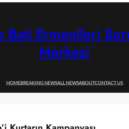
 Bati Ermenileri Sor
Merkezi
HOME
BREAKING NEWS
ALL NEWS
ABOUT
CONTACT US
p’i Kurtarın Kampanyası