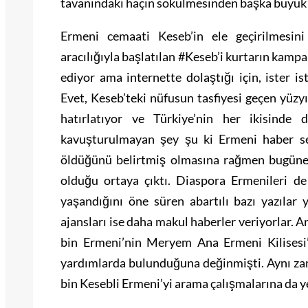
tavanındaki haçın sökülmesinden başka büyük b
Ermeni cemaati Keseb’in ele geçirilmesin
aracılığıyla başlatılan #Keseb’i kurtarın kampa
ediyor ama internette dolaştığı için, ister is
Evet, Keseb’teki nüfusun tasfiyesi geçen yüzyı
hatırlatıyor ve Türkiye’nin her ikisinde 
kavuşturulmayan şey şu ki Ermeni haber ser
öldüğünü belirtmiş olmasına rağmen bugüne k
olduğu ortaya çıktı. Diaspora Ermenileri de
yaşandığını öne süren abartılı bazı yazıla
ajansları ise daha makul haberler veriyorlar. 
bin Ermeni’nin Meryem Ana Ermeni Kilisesi’
yardımlarda bulunduğuna değinmişti. Aynı za
bin Kesebli Ermeni’yi arama çalışmalarına da ye