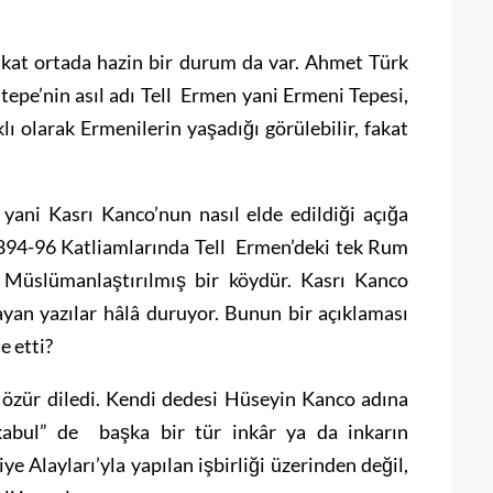
akat ortada hazin bir durum da var. Ahmet Türk
ltepe’nin asıl adı Tell Ermen yani Ermeni Tepesi,
ı olarak Ermenilerin yaşadığı görülebilir, fakat
ani Kasrı Kanco’nun nasıl elde edildiği açığa
1894-96 Katliamlarında Tell Ermen’deki tek Rum
n Müslümanlaştırılmış bir köydür. Kasrı Kanco
yan yazılar hâlâ duruyor. Bunun bir açıklaması
e etti?
 özür diledi. Kendi dedesi Hüseyin Kanco adına
kabul” de başka bir tür inkâr ya da inkarın
e Alayları’yla yapılan işbirliği üzerinden değil,