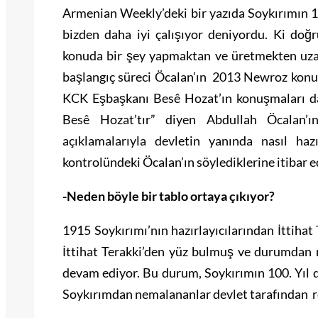
Armenian Weekly’deki bir yazıda Soykırımın 1
bizden daha iyi çalışıyor deniyordu. Ki doğ
konuda bir şey yapmaktan ve üretmekten uza
başlangıç süreci Öcalan’ın 2013 Newroz konuş
KCK Eşbaşkanı Besê Hozat’ın konuşmaları da 
Besê Hozat’tır” diyen Abdullah Öcalan’
açıklamalarıyla devletin yanında nasıl haz
kontrolündeki Öcalan’ın söylediklerine itibar
-Neden böyle bir tablo ortaya çıkıyor?
1915 Soykırımı’nın hazırlayıcılarından İttihat T
İttihat Terakki’den yüz bulmuş ve durumdan 
devam ediyor. Bu durum, Soykırımın 100. Yıl
Soykırımdan nemalananlar devlet tarafından re