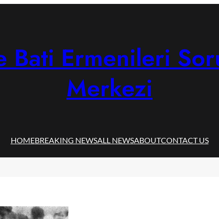
 Bati Ermenileri Sor
Merkezi
HOME
BREAKING NEWS
ALL NEWS
ABOUT
CONTACT US