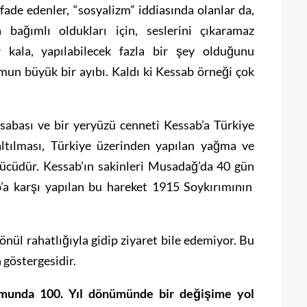
ade edenler, “sosyalizm” iddiasında olanlar da,
bağımlı oldukları için, seslerini çıkaramaz
r kala, yapılabilecek fazla bir şey olduğunu
mun büyük bir ayıbı. Kaldı ki Kessab örneği çok
asabası ve bir yeryüzü cenneti Kessab’a Türkiye
altılması, Türkiye üzerinden yapılan yağma ve
rücüdür. Kessab’ın sakinleri Musadağ’da 40 gün
ab’a karşı yapılan bu hareket 1915 Soykırımının
nül rahatlığıyla gidip ziyaret bile edemiyor. Bu
 göstergesidir.
tumunda 100. Yıl dönümünde bir değişime yol