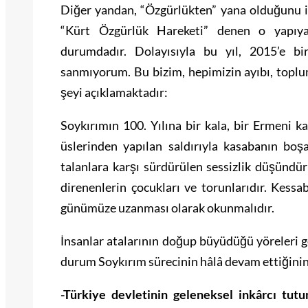
Diğer yandan, “Özgürlükten” yana olduğunu if
“Kürt Özgürlük Hareketi” denen o yapıya 
durumdadır. Dolayısıyla bu yıl, 2015’e bi
sanmıyorum. Bu bizim, hepimizin ayıbı, toplu
şeyi açıklamaktadır:
Soykırımın 100. Yılına bir kala, bir Ermeni k
üslerinden yapılan saldırıyla kasabanın boş
talanlara karşı sürdürülen sessizlik düşündü
direnenlerin çocukları ve torunlarıdır. Kess
günümüze uzanması olarak okunmalıdır.
İnsanlar atalarının doğup büyüdüğü yöreleri gö
durum Soykırım sürecinin hâlâ devam ettiğinin
-Türkiye devletinin geleneksel inkârcı tu