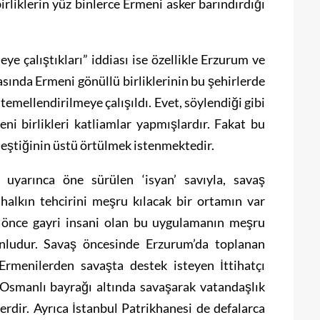
irliklerin yüz binlerce Ermeni asker barındırdığı
ye çalıştıkları” iddiası ise özellikle Erzurum ve
asında Ermeni gönüllü birliklerinin bu şehirlerde
temellendirilmeye çalışıldı. Evet, söylendiği gibi
ni birlikleri katliamlar yapmışlardır. Fakat bu
leştiğinin üstü örtülmek istenmektedir.
uyarınca öne sürülen ‘isyan’ savıyla, savaş
alkın tehcirini meşru kılacak bir ortamın var
n önce gayri insani olan bu uygulamanın meşru
runludur. Savaş öncesinde Erzurum’da toplanan
Ermenilerden savaşta destek isteyen İttihatçı
 Osmanlı bayrağı altında savaşarak vatandaşlık
lerdir. Ayrıca İstanbul Patrikhanesi de defalarca