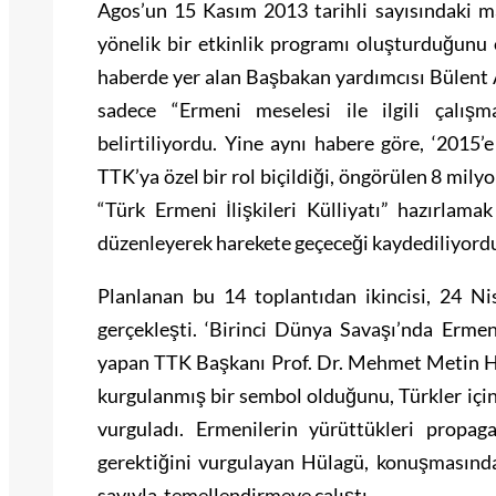
Agos’un 15 Kasım 2013 tarihli sayısındaki m
yönelik bir etkinlik programı oluşturduğunu
haberde yer alan Başbakan yardımcısı Bülent 
sadece “Ermeni meselesi ile ilgili çalış
belirtiliyordu. Yine aynı habere göre, ‘2015’e
TTK’ya özel bir rol biçildiği, öngörülen 8 mily
“Türk Ermeni İlişkileri Külliyatı” hazırlama
düzenleyerek harekete geçeceği kaydediliyord
Planlanan bu 14 toplantıdan ikincisi, 24 Ni
gerçekleşti. ‘Birinci Dünya Savaşı’nda Erme
yapan TTK Başkanı Prof. Dr. Mehmet Metin Hü
kurgulanmış bir sembol olduğunu, Türkler içins
vurguladı. Ermenilerin yürüttükleri propag
gerektiğini vurgulayan Hülagü, konuşmasında 
savıyla temellendirmeye çalıştı.