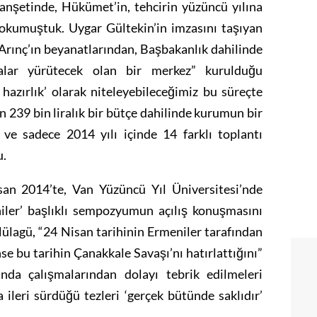
anşetinde, Hükümet’in, tehcirin yüzüncü yılına
 okumuştuk. Uygar Gültekin’in imzasını taşıyan
Arınç’ın beyanatlarından, Başbakanlık dahilinde
malar yürütecek olan bir merkez” kurulduğu
 hazırlık’ olarak niteleyebileceğimiz bu süreçte
on 239 bin liralık bir bütçe dahilinde kurumun bir
k ve sadece 2014 yılı içinde 14 farklı toplantı
u.
san 2014’te, Van Yüzüncü Yıl Üniversitesi’nde
niler’ başlıklı sempozyumun açılış konuşmasını
lagü, “24 Nisan tarihinin Ermeniler tarafından
e bu tarihin Çanakkale Savaşı’nı hatırlattığını”
anda çalışmalarından dolayı tebrik edilmeleri
ileri sürdüğü tezleri ‘gerçek bütünde saklıdır’