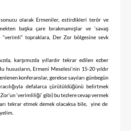
sonucu olarak Ermeniler, estirdikleri terör ve
ilmekten başka çare bırakmamışlar ve ‘savaş
e “verimli” topraklara, Der Zor bölgesine sevk
da, karşımızda yıllardır tekrar edilen ezber
Bu hususların, Ermeni Meselesi’nin 15-20 yıldır
zenlenen konferanslar, gerekse sayıları günbegün
aracılığıyla defalarca çürütüldüğünü belirtmek
 Zor’un ‘verimliliği’ gibi) bu tezlere cevap vermek
ları tekrar etmek demek olacaksa bile, yine de
yelim.