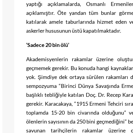
yaptığı açıklamalarda, Osmanlı Ermenile
açıklamıştır. Öte yandan tüm bunlar görm
katılarak amele taburlarında hizmet eden v
askerler hususunun üstü kapatılmaktadır.
‘Sadece 20 bin ölü’
Akademisyenlerin rakamlar üzerine oluştu
geçmemek gerekir. Bu konuda hangi kaynaklar
yok. Şimdiye dek ortaya sürülen rakamları 
sempozyuma “Birinci Dünya Savaşında Erme
başlıklı tebliğiyle katılan Doç. Dr. Recep Ka
gerekir. Karacakaya, “1915 Ermeni Tehciri sıra
toplamda 15-20 bin civarında olduğunu” ve 
ölenlerin sayısının da 250 bini geçmediğini” bel
savunan tarihçilerin rakamlar üzerine o