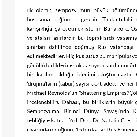
İlk olarak, sempozyumun büyük bölümünde v
hususuna değinmek gerekir. Toplantıdaki t
karışıklığa işaret etmek isterim. Buna göre, 
ve ataları asırlardır bu topraklarda yaşam
sınırları dahilinde doğmuş Rus vatandaşı
edilmektedirler. Hiç kuşkusuz bu manipülasy
gönüllü birliklerine çok az sayıda katılımını 
bir katılım olduğu izlenimi oluşturmaktır
‘drujina’ların (tabur) sayısı dört adetti ve he
Michael Reynolds’un ‘Shattering Empires’/Çök
incelenebilir). Dahası, bu birliklerin büyü
Sempozyuma ‘Birinci Dünya Savaşı’nda Kaf
tebliğiyle katılan Yrd. Doç. Dr. Natalia Cherni
civarında olduğunu, 15 bin kadar Rus Ermenisi’