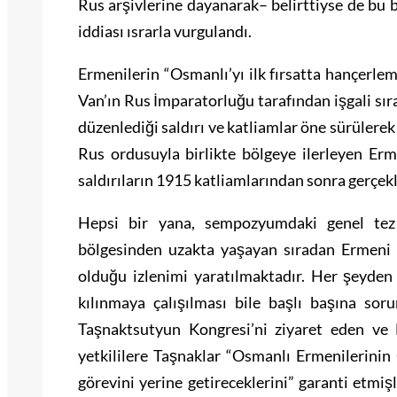
Rus arşivlerine dayanarak– belirttiyse de bu b
iddiası ısrarla vurgulandı.
Ermenilerin “Osmanlı’yı ilk fırsatta hançerleme
Van’ın Rus İmparatorluğu tarafından işgali sır
düzenlediği saldırı ve katliamlar öne sürülerek 
Rus ordusuyla birlikte bölgeye ilerleyen Erme
saldırıların 1915 katliamlarından sonra gerçek
Hepsi bir yana, sempozyumdaki genel tez 
bölgesinden uzakta yaşayan sıradan Ermeni h
olduğu izlenimi yaratılmaktadır. Her şeyde
kılınmaya çalışılması bile başlı başına so
Taşnaktsutyun Kongresi’ni ziyaret eden ve 
yetkililere Taşnaklar “Osmanlı Ermenilerinin
görevini yerine getireceklerini” garanti etmiş