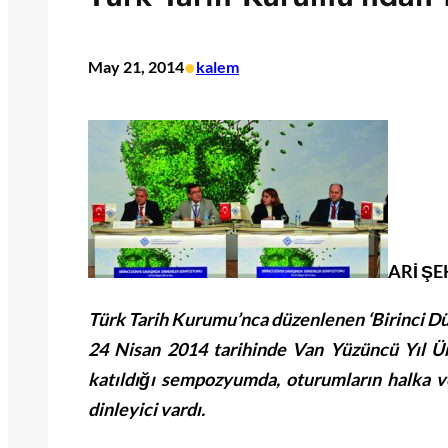
•
May 21, 2014
kalem
ARİ Ş
Türk Tarih Kurumu’nca düzenlenen ‘Birinci D
24 Nisan 2014 tarihinde Van Yüzüncü Yıl Ün
katıldığı sempozyumda, oturumların halka 
dinleyici vardı.