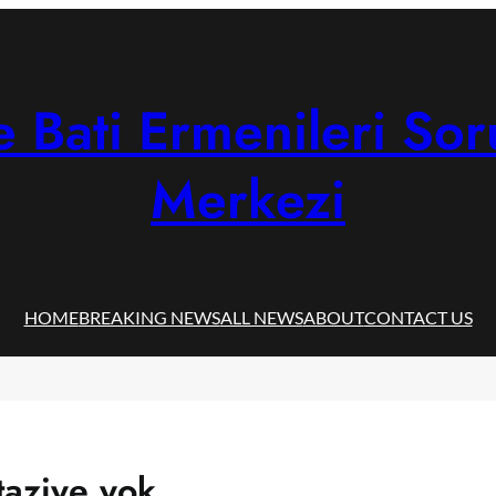
 Bati Ermenileri Sor
Merkezi
HOME
BREAKING NEWS
ALL NEWS
ABOUT
CONTACT US
taziye yok