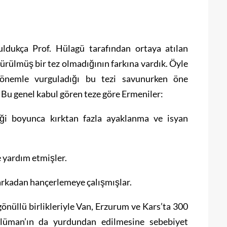
uldukça Prof. Hülagü tarafından ortaya atılan
 sürülmüş bir tez olmadığının farkına vardık. Öyle
 önemle vurguladığı bu tezi savunurken öne
 Bu genel kabul gören teze göre Ermeniler:
reği boyunca kırktan fazla ayaklanma ve isyan
e yardım etmişler.
 arkadan hançerlemeye çalışmışlar.
 gönüllü birlikleriyle Van, Erzurum ve Kars’ta 300
lüman’ın da yurdundan edilmesine sebebiyet