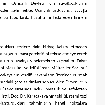
rinin Osmanlı Devleti için savaşacaklarını
ezden gelinmekte, Osmanlı ordusunda savaşa
e bu taburlarda hayatlarını feda eden Ermeni
rdukları tezlere dair birkaç kelam etmeden
a başvurulması gerektiğini tekrar etmeye gerek
da uzun uzadıya yinelemekten kaçınalım. Fakat
ni Mezalimi ve Müslüman Mülteciler Sorunu”
racakaya’nın verdiği rakamların üzerinde durmak
sındaki çete saldırıları sonucu ölen Ermenilerin
“sevk sırasında açlık, hastalık ve sefaletten
irtti. Doç. Dr. Karacakaya’nın tebliği, resmi tezi
luşturdukları tahminlerin hangi noktalara