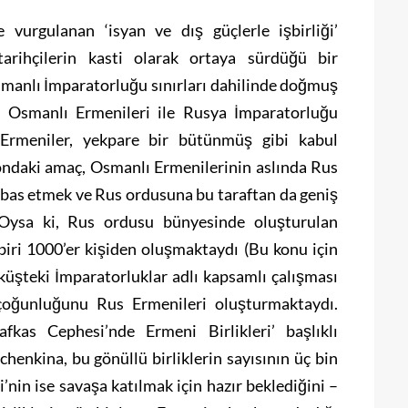
urgulanan ‘isyan ve dış güçlerle işbirliği’
arihçilerin kasti olarak ortaya sürdüğü bir
Osmanlı İmparatorluğu sınırları dahilinde doğmuş
ış Osmanlı Ermenileri ile Rusya İmparatorluğu
 Ermeniler, yekpare bir bütünmüş gibi kabul
ondaki amaç, Osmanlı Ermenilerinin aslında Rus
örtbas etmek ve Rus ordusuna bu taraftan da geniş
. Oysa ki, Rus ordusu bünyesinde oluşturulan
r biri 1000’er kişiden oluşmaktaydı (Bu konu için
üşteki İmparatorluklar adlı kapsamlı çalışması
k çoğunluğunu Rus Ermenileri oluşturmaktaydı.
kas Cephesi’nde Ermeni Birlikleri’ başlıklı
chenkina, bu gönüllü birliklerin sayısının üç bin
nin ise savaşa katılmak için hazır beklediğini –