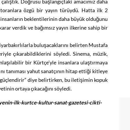
e çalıştık. Doğrusu başlangıçtaki amacımız daha
storanlara özgü bir yayın türüydü. Hatta ilk 2
a insanların beklentilerinin daha büyük olduğunu
arar verdik ve bağımsız yayın ilkerine sahip bir
iyarbakırlılarla buluşacaklarını belirten Mustafa
riyle çıkarabildiklerini söyledi. Sinema, müzik,
laşılabilir bir Kürtçe’yle insanlara ulaştırmaya
rını tanıması yahut sanatçının hitap ettiği kitleye
üçlendirir” diye belirtirken, bu iletişimin kopuk
etinin ortaya çıkacağını söyledi.
in-ilk-kurtce-kultur-sanat-gazetesi-cikti-