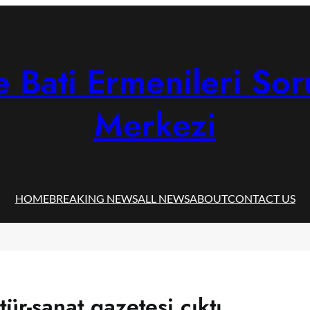
 Bati Ermenileri Sor
Merkezi
HOME
BREAKING NEWS
ALL NEWS
ABOUT
CONTACT US
tür-sanat gazetesi çıktı