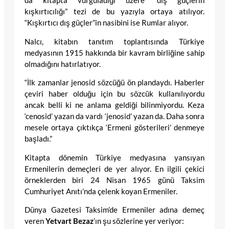
da kitapta vurguladığı üzere “dış güçlerin
kışkırtıcılığı” tezi de bu yazıyla ortaya atılıyor.
“Kışkırtıcı dış güçler”in nasibini ise Rumlar alıyor.
Nalcı, kitabın tanıtım toplantısında Türkiye
medyasının 1915 hakkında bir kavram birliğine sahip
olmadığını hatırlatıyor.
“İlk zamanlar jenosid sözcüğü ön plandaydı. Haberler
çeviri haber olduğu için bu sözcük kullanılıyordu
ancak belli ki ne anlama geldiği bilinmiyordu. Keza
‘cenosid’ yazan da vardı ‘jenosid’ yazan da. Daha sonra
mesele ortaya çıktıkça ‘Ermeni gösterileri’ denmeye
başladı.”
Kitapta dönemin Türkiye medyasına yansıyan
Ermenilerin demeçleri de yer alıyor. En ilgili çekici
örneklerden biri 24 Nisan 1965 günü Taksim
Cumhuriyet Anıtı’nda çelenk koyan Ermeniler.
Dünya Gazetesi Taksim’de Ermeniler adına demeç
veren
Yetvart Bezaz
’ın şu sözlerine yer veriyor: