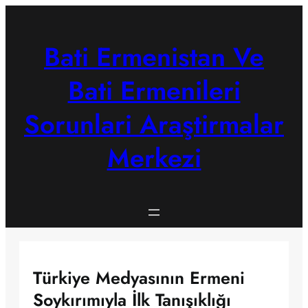
Skip
to
content
Bati Ermenistan Ve
Bati Ermenileri
Sorunlari Araştirmalar
Merkezi
Türkiye Medyasının Ermeni
Soykırımıyla İlk Tanışıklığı