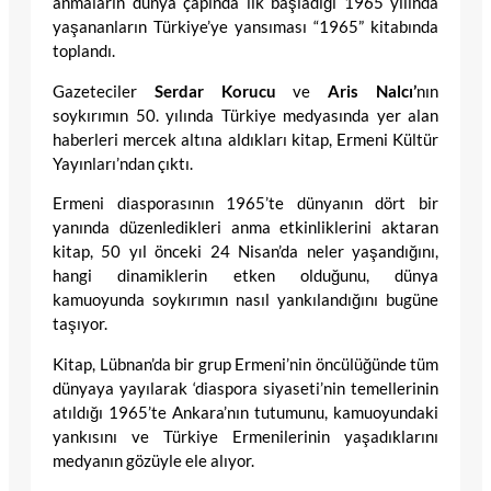
anmaların dünya çapında ilk başladığı 1965 yılında
yaşananların Türkiye’ye yansıması “1965” kitabında
toplandı.
Gazeteciler
Serdar Korucu
ve
Aris Nalcı’
nın
soykırımın 50. yılında Türkiye medyasında yer alan
haberleri mercek altına aldıkları kitap, Ermeni Kültür
Yayınları’ndan çıktı.
Ermeni diasporasının 1965’te dünyanın dört bir
yanında düzenledikleri anma etkinliklerini aktaran
kitap, 50 yıl önceki 24 Nisan’da neler yaşandığını,
hangi dinamiklerin etken olduğunu, dünya
kamuoyunda soykırımın nasıl yankılandığını bugüne
taşıyor.
Kitap, Lübnan’da bir grup Ermeni’nin öncülüğünde tüm
dünyaya yayılarak ‘diaspora siyaseti’nin temellerinin
atıldığı 1965’te Ankara’nın tutumunu, kamuoyundaki
yankısını ve Türkiye Ermenilerinin yaşadıklarını
medyanın gözüyle ele alıyor.