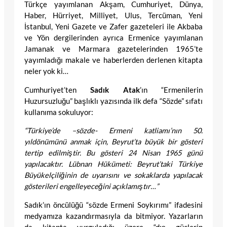
Türkçe yayımlanan Akşam, Cumhuriyet, Dünya,
Haber, Hürriyet, Milliyet, Ulus, Tercüman, Yeni
İstanbul, Yeni Gazete ve Zafer gazeteleri ile Akbaba
ve Yön dergilerinden ayrıca Ermenice yayımlanan
Jamanak ve Marmara gazetelerinden 1965’te
yayımladığı makale ve haberlerden derlenen kitapta
neler yok ki…
Cumhuriyet’ten
Sadık Atak
’ın “Ermenilerin
Huzursuzluğu” başlıklı yazısında ilk defa “Sözde” sıfatı
kullanıma sokuluyor:
“Türkiye’de –sözde- Ermeni katliamı’nın 50.
yıldönümünü anmak için, Beyrut’ta büyük bir gösteri
tertip edilmiştir. Bu gösteri 24 Nisan 1965 günü
yapılacaktır. Lübnan Hükümeti: Beyrut’taki Türkiye
Büyükelçiliğinin de uyarısını ve sokaklarda yapılacak
gösterileri engelleyeceğini açıklamıştır…”
Sadık’ın öncülüğü “sözde Ermeni Soykırımı” ifadesini
medyamıza kazandırmasıyla da bitmiyor. Yazarların