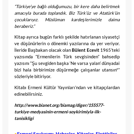
“Türkiye’ye bağlı olduğumuzu, bir kere daha belirtmek
amacıyla burada toplandık. Biz Türk’üz ve Atatürk’ün
çocuklarıyız. Müslüman kardeşlerimizle daima
beraberiz.”
Kitap ayrıca bugün farklı şekilde hatırlanan siyasetçi
ve düşünürlerin o dönemki yazılarına da yer veriyor.
İleride Başbakan olacak olan
Bülent Ecevit
1965’teki
yazısında “Ermenilerin Türk sevgisinden” bahsedip
yazısını “Şu sevgiden başka ‘Ne varsa yalan’ dünyadai
bizi hala birbirimize düşürmeğe çalışanlar utansın*”
sözleriyle bitiriyor.
Kitabı Ermeni Kültür Yayınları’ndan ve kitapçılardan
edinebilirsiniz.
http://www.bianet.org/biamag/diger/155577-
turkiye-medyasinin-ermeni-soykirimiyla-ilk-
tanisikligi
Ermeni Soykırımı
, 
Haberler
, 
Kitaplar-Eleştiriler
•