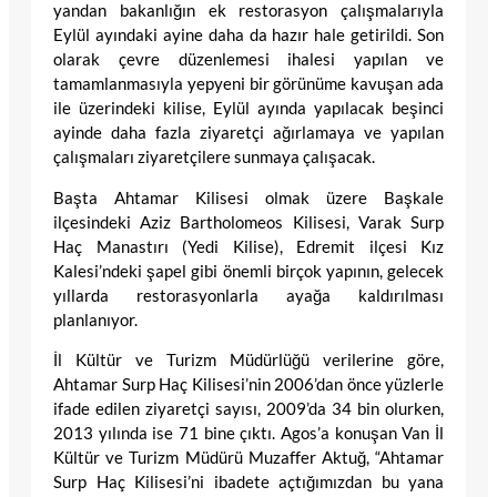
yandan bakanlığın ek restorasyon çalışmalarıyla
Eylül ayındaki ayine daha da hazır hale getirildi. Son
olarak çevre düzenlemesi ihalesi yapılan ve
tamamlanmasıyla yepyeni bir görünüme kavuşan ada
ile üzerindeki kilise, Eylül ayında yapılacak beşinci
ayinde daha fazla ziyaretçi ağırlamaya ve yapılan
çalışmaları ziyaretçilere sunmaya çalışacak.
Başta Ahtamar Kilisesi olmak üzere Başkale
ilçesindeki Aziz Bartholomeos Kilisesi, Varak Surp
Haç Manastırı (Yedi Kilise), Edremit ilçesi Kız
Kalesi’ndeki şapel gibi önemli birçok yapının, gelecek
yıllarda restorasyonlarla ayağa kaldırılması
planlanıyor.
İl Kültür ve Turizm Müdürlüğü verilerine göre,
Ahtamar Surp Haç Kilisesi’nin 2006’dan önce yüzlerle
ifade edilen ziyaretçi sayısı, 2009’da 34 bin olurken,
2013 yılında ise 71 bine çıktı. Agos’a konuşan Van İl
Kültür ve Turizm Müdürü Muzaffer Aktuğ, “Ahtamar
Surp Haç Kilisesi’ni ibadete açtığımızdan bu yana