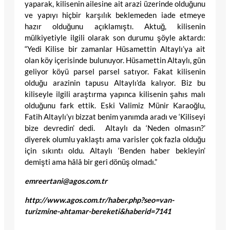
yaparak, kilisenin ailesine ait arazi üzerinde olduğunu
ve yapıyı hiçbir karşılık beklemeden iade etmeye
hazır olduğunu açıklamıştı. Aktuğ, kilisenin
mülkiyetiyle ilgili olarak son durumu şöyle aktardı:
“Yedi Kilise bir zamanlar Hüsamettin Altaylı’ya ait
olan köy içerisinde bulunuyor. Hüsamettin Altaylı, gün
geliyor köyü parsel parsel satıyor. Fakat kilisenin
olduğu arazinin tapusu Altaylı’da kalıyor. Biz bu
kiliseyle ilgili araştırma yapınca kilisenin şahıs malı
olduğunu fark ettik. Eski Valimiz Münir Karaoğlu,
Fatih Altaylı’yı bizzat benim yanımda aradı ve ‘Kiliseyi
bize devredin’ dedi. Altaylı da ‘Neden olmasın?’
diyerek olumlu yaklaştı ama varisler çok fazla olduğu
için sıkıntı oldu. Altaylı ‘Benden haber bekleyin’
demişti ama hâlâ bir geri dönüş olmadı.”
emreertani@agos.com.tr
http://www.agos.com.tr/haber.php?seo=van-
turizmine-ahtamar-bereketi&haberid=7141