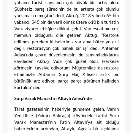
yabancı turist sayısında çok büyük bir artış oldu.
Şüphesiz barış sürecinin de bu artışta çok olumlu
yansıması olmuştur” dedi. Aktuğ, 2013 yılında 65 bin
yabancı, 545 bin de yerli olmak üzere 610 bin turistin
Van’ı ziyaret ettiğine dikkat çekti. Van esnafının çok
memnun olduğunu dile getiren Aktuğ, “Restore
edilmesi gereken kiliselerimiz var ama bütçe yeterli
değil, restorasyon çok pahalı bir iş” dedi. Ahtamar
Adası’nda çevre düzenlemesini de tamamladıklarını
kaydeden Aktuğ, “Ada çok güzel oldu. Herkese
görmesini tavsiye ediyorum. Müştemilatı da restore
etmemizle Ahtamar Surp Haç Kilisesi artık bir
bütünlük arz ediyor, parça parça görünen halinden
kurtuldu” dedi.
Surp Varak Manastırı Altaylı Ailesi’nde
Taraf gazetesinin haberiyle gündeme gelen, Van’ın
Yedikilise (Yukarı Bakraçlı) köyündeki tarihi Surp
Varak Manastırı’nın Fatih Altaylı’ya ait olduğu
haberlerinin ardından, Altaylı, Agos’a bir açıklama