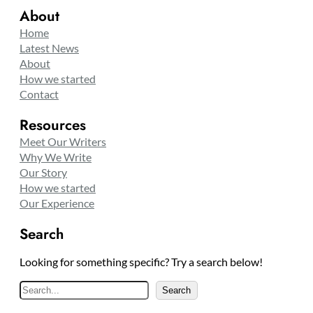
About
Home
Latest News
About
How we started
Contact
Resources
Meet Our Writers
Why We Write
Our Story
How we started
Our Experience
Search
Looking for something specific? Try a search below!
S
Search
e