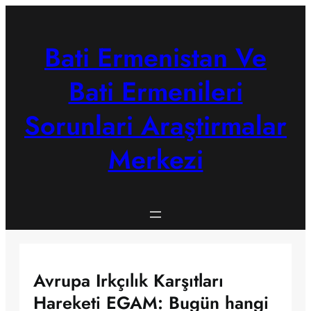
Skip
to
content
Bati Ermenistan Ve
Bati Ermenileri
Sorunlari Araştirmalar
Merkezi
Avrupa Irkçılık Karşıtları
Hareketi EGAM: Bugün hangi