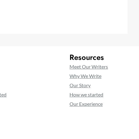
Resources
Meet Our Writers
Why We Write
Our Story
ted
How we started
Our Experience