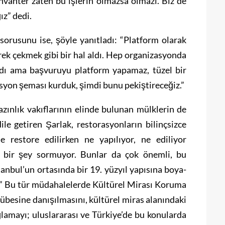
vanter zaten bu işlerin olmazsa olmazı. Biz de
ız” dedi.
sorusunu ise, şöyle yanıtladı: “Platform olarak
rek çekmek gibi bir hal aldı. Hep organizasyonda
ındı ama başvuruyu platform yapamaz, tüzel bir
asyon şeması kurduk, şimdi bunu pekiştireceğiz.”
azınlık vakıflarının elinde bulunan mülklerin de
le getiren Şarlak, restorasyonların bilinçsizce
se restore edilirken ne yapılıyor, ne ediliyor
 bir şey sormuyor. Bunlar da çok önemli, bu
anbul’un ortasında bir 19. yüzyıl yapısına boya-
l.” Bu tür müdahalelerde Kültürel Mirası Koruma
übesine danışılmasını, kültürel miras alanındaki
sağlamayı; uluslararası ve Türkiye’de bu konularda