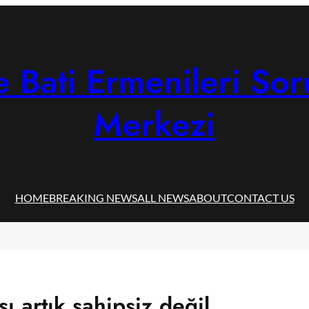
 Bati Ermenileri Sor
Merkezi
HOME
BREAKING NEWS
ALL NEWS
ABOUT
CONTACT US
sı artık sahipsiz değil