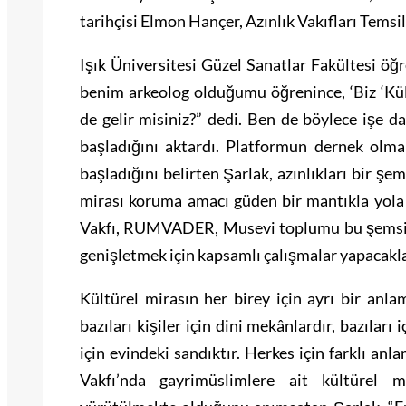
tarihçisi Elmon Hançer, Azınlık Vakıfları Temsi
Işık Üniversitesi Güzel Sanatlar Fakültesi öğ
benim arkeolog olduğumu öğrenince, ‘Biz ‘Kü
de gelir misiniz?” dedi. Ben de böylece işe d
başladığını aktardı. Platformun dernek olma
başladığını belirten Şarlak, azınlıkları bir şe
mirası koruma amacı güden bir mantıkla yola 
Vakfı, RUMVADER, Musevi toplumu bu şemsiye
genişletmek için kapsamlı çalışmalar yapacaklar
Kültürel mirasın her birey için ayrı bir anla
bazıları kişiler için dini mekânlardır, bazıları
için evindeki sandıktır. Herkes için farklı anl
Vakfı’nda gayrimüslimlere ait kültürel mi