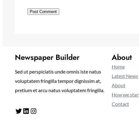
Newspaper Builder
About
Home
Sed ut perspiciatis unde omnis iste natus
Latest News
voluptatem fringilla tempor dignissim at,
About
pretium et arcu natus voluptatem fringilla.
How we star
Contact
Twitter
LinkedIn
Instagram