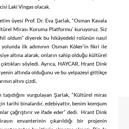
lcisi Laki Vingas olacak.
retim üyesi Prof. Dr. Eva Şarlak, “Osman Kavala
ltürel Mirası Koruma Platformu’ kuruyoruz. Siz
ahil oldum” diyerek bu hikâyedeki rolünün nasıl
 yolunda ilk adımının Osman Köker’in fikri ile
msiye altına alarak, onların sahip olduğu kültürel
çıktıkları söyledi. Ayrıca, HAYCAR, Hrant Dink
nin altında olduğunu ve bu yelpazeyi gittikçe
ının altını çizdi.
m taşıdığını vurgulayan Şarlak, “Kültürel miras
 için tarihi binalardır, edebiyattır, benim komşum
amlar çağrıştırır ve ifade eder” dedi. Hrant Dink
rasın envanterinin çıkarıldığı bir projenin