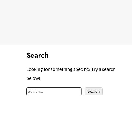
Search
Looking for something specific? Try a search
below!
S
Search
e
a
r
c