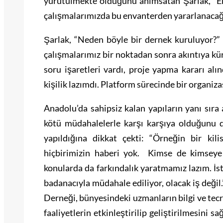
yürütülmekte olduğunu anımsatan Şarlak, “En
çalışmalarımızda bu envanterden yararlanacağ
Şarlak, “Neden böyle bir dernek kuruluyor?” 
çalışmalarımız bir noktadan sonra akıntıya kü
soru işaretleri vardı, proje yapma kararı al
kişilik lazımdı. Platform sürecinde bir organiz
Anadolu’da sahipsiz kalan yapıların yanı sıra 
kötü müdahalelerle karşı karşıya olduğunu di
yapıldığına dikkat çekti: “Örneğin bir kili
hiçbirimizin haberi yok. Kimse de kimseye
konularda da farkındalık yaratmamız lazım. İst
badanacıyla müdahale ediliyor, olacak iş deği
Derneği, bünyesindeki uzmanların bilgi ve tecr
faaliyetlerin etkinleştirilip geliştirilmesini 