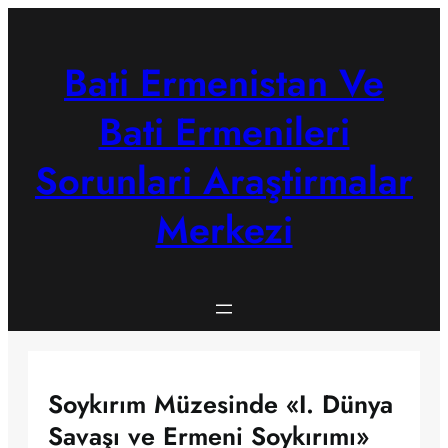
Skip
to
content
Bati Ermenistan Ve
Bati Ermenileri
Sorunlari Araştirmalar
Merkezi
Soykırım Müzesinde «I. Dünya
Savaşı ve Ermeni Soykırımı»