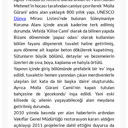
Mehmet’in hocası tarafından camiye çevrilerek ‘Molla
Gürani’ adını alan yaklaşık 800 yıllık yapı, UNESCO
Dünya
Mirası Listesi’nde bulunan Süleymaniye
Koruma Alanı içinde ancak kaderine terk edilmiş
durumda. Vefa’da ‘Kilise Cami’ olarak da bilinen yapıda
Bizans döneminde ‘papaz odası’ olarak kullanılan
bölüm fayans döşenerek tuvalet haline getirilmiş,
aynı döneme ait kapılar beton dökülerek kapatılmış.
Sütunların büyük bölümü, detaylar ve bezemelerin
üzerleri de sıva, boya, kaplama ve halıyla örtülü.
Yapının içinde giriş bölümünde prefabrik bir ‘ev’ inşa
edildi, tuvaletin hemen yanından çıkan merdivenlerle
ulaşılan üst kata da bir başka ‘daire’ oluşturuldu.
Ayrıca Molla Gürani Camii’nin kapalı tutulan
bahçesine de ‘gecekondu’ inşa edildi. Yani eski
kilisede üç ailenin yaşayabileceği alan meydana
getirilmiş durumda.
2010 yılında basında yer alan haberlerin ardından
Vakıflar Genel Müdürlüğü restorasyon kararı aldığını
açıklayıp 2011 projelerine dahil ettiğini duyursa da