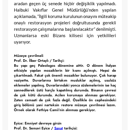
aradan geçen üç senede hiçbir değişiklik yapılmadı.
Halbuki Vakıflar Genel Müdürlüğü’nden yapılan
açıklamada, “İlgili koruma kurulunun onayını müteakip
onaylı restorasyon projeleri doğrultusunda gerekli
restorasyon çalışmalarına başlanılacaktır” denilmişti.
Uzmanlarsa eski Bizans kilisesi için yetkilileri
uyarıyor.
Müzeye çevrilmeli
Prof. Dr. İlber Ortaylı / Tarihçi:
Bu yapı geç Paleologos dönemine aittir. O dönem İtalyan
etkisiyle yapılan mozaiklerin bir kısmı açılmıştı. Hepsi de
çıkartılmadı. Fakat çok önemli mozaikler bulunuyor. Çok harap
vaziyette. Duvarlarına birtakım musluklar açılmış, usulsüz
eklemeler yapılmış. Duvarlarındaki yonca süslemelerinin ise haç
zannedilerek üstü harçla kapatılmış durumda. Binanın çevresi
de çok kötü durumda. Acilen korumaya alınması gerekiyor.
Zaten cemaati de çok fazla değil. Özellikle ön cephesindeki
giriş bölümü yani narteksin restore müzeye çevrilmesi lazım.
Örnek olarak Fethiye Camii’nin alınması gerekiyor.
Eyice: Emniyet devreye girsin
Prof. Dr. Semavi Eyice /
Sanat
tarihçisi: