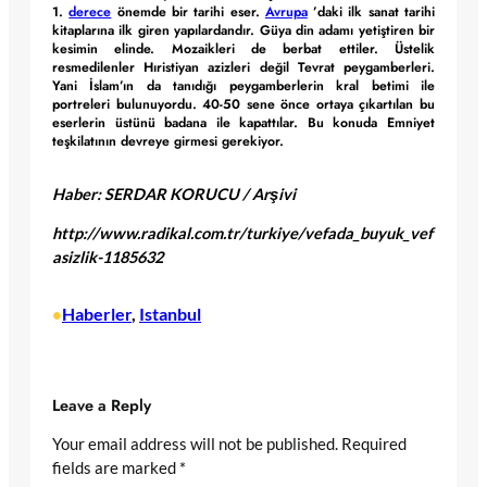
1.
derece
önemde bir tarihi eser.
Avrupa
’daki ilk sanat tarihi
kitaplarına ilk giren yapılardandır. Güya din adamı yetiştiren bir
kesimin elinde. Mozaikleri de berbat ettiler. Üstelik
resmedilenler Hıristiyan azizleri değil Tevrat peygamberleri.
Yani İslam’ın da tanıdığı peygamberlerin kral betimi ile
portreleri bulunuyordu. 40-50 sene önce ortaya çıkartılan bu
eserlerin üstünü badana ile kapattılar. Bu konuda Emniyet
teşkilatının devreye girmesi gerekiyor.
Haber: SERDAR KORUCU / Arşivi
http://www.radikal.com.tr/turkiye/vefada_buyuk_vef
asizlik-1185632
Haberler
, 
Istanbul
•
Leave a Reply
Your email address will not be published.
Required
fields are marked
*