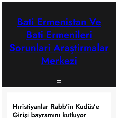
Skip
to
content
Bati Ermenistan Ve
Bati Ermenileri
Sorunlari Araştirmalar
Merkezi
Hıristiyanlar Rabb’in Kudüs’e
Girişi bayramını kutluyor