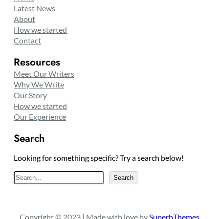
Latest News
About
How we started
Contact
Resources
Meet Our Writers
Why We Write
Our Story
How we started
Our Experience
Search
Looking for something specific? Try a search below!
S
Search
e
a
r
Copyright © 2023 | Made with love by
SuperbThemes
c