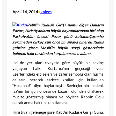
April 14, 2014
kalem
•
Rabb’in Kudüs’e Girişi nam-ı diğer Dalların
Pazarı, Hıristiyanların büyük bayramlarından biri olup
Paskalya’dan önceki Pazar günü kutlanır.Çarmıha
gerilmeden birkaç gün önce bir sıpaya binerek Kudüs
şehrine giren Mesih’in büyük sevgi gösterisinde
bulunan halk tarafından karşılanmasına adanır.
İncil’de yer alan rivayete göre büyük bir sevinç
yaşayan halk, Kurtarıcı’nın geçeceği yola
üzerlerindeki elbiseleri ve zafer sembolü olan hurma
dallarını sererek sadece krallar için kullanılan
“Hosanna!” diye haykırmıştı. Sevinçlerinin nedeni,
İsa’nın bir gün öncesinde Lazar’ı ölümden dirilterek
mucize göstermiş olması ve böylece Rabb’in Oğlu
olarak anma hakkını kanıtlaması.
Hıristiyan geleneğe göre Rabb’in Kudüs’e Girişi Günü,