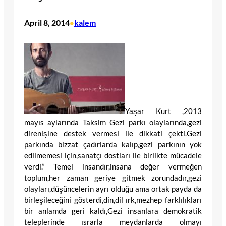
April 8, 2014
kalem
•
Yaşar Kurt ,2013
mayıs aylarında Taksim Gezi parkı olaylarında,gezi
direnişine destek vermesi ile dikkati çekti.Gezi
parkında bizzat çadırlarda kalıp,gezi parkının yok
edilmemesi için,sanatçı dostları ile birlikte mücadele
verdi.” Temel insandır,insana değer vermeğen
toplum,her zaman geriye gitmek zorundadır,gezi
olayları,düşüncelerin ayrı olduğu ama ortak payda da
birleşileceğini gösterdi,din,dil ırk,mezhep farklılıkları
bir anlamda geri kaldı,Gezi insanlara demokratik
teleplerinde ısrarla meydanlarda olmayı