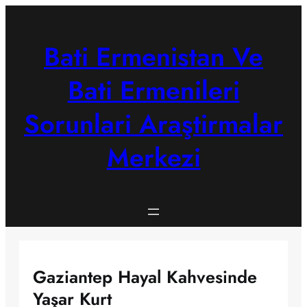
Skip
to
content
Bati Ermenistan Ve
Bati Ermenileri
Sorunlari Araştirmalar
Merkezi
Gaziantep Hayal Kahvesinde
Yaşar Kurt