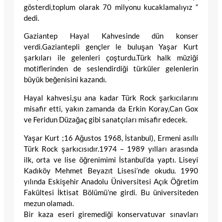
gösterdi,toplum olarak 70 milyonu kucaklamalıyız “
dedi.
Gaziantep Hayal Kahvesinde dün konser
verdi.Gaziantepli gençler le buluşan Yaşar Kurt
şarkıları ile gelenleri çoşturdu.Türk halk müziği
motiflerinden de seslendirdiği türküler gelenlerin
büyük beğenisini kazandı.
Hayal kahvesi,şu ana kadar Türk Rock şarkıcılarını
misafir etti, yakın zamanda da Erkin Koray,Can Gox
ve Feridun Düzağaç gibi sanatçıları misafir edecek.
Yaşar Kurt ;16 Ağustos 1968, İstanbul), Ermeni asıllı
Türk Rock şarkıcısıdır.1974 – 1989 yılları arasında
ilk, orta ve lise öğrenimimi İstanbul’da yaptı. Liseyi
Kadıköy Mehmet Beyazıt Lisesi’nde okudu. 1990
yılında Eskişehir Anadolu Üniversitesi Açık Öğretim
Fakültesi İktisat Bölümü’ne girdi. Bu üniversiteden
mezun olamadı.
Bir kaza eseri giremediği konservatuvar sınavları