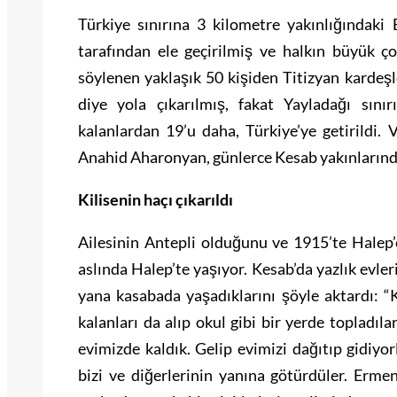
Türkiye sınırına 3 kilometre yakınlığındaki
tarafından ele geçirilmiş ve halkın büyük ç
söylenen yaklaşık 50 kişiden Titizyan kardeşle
diye yola çıkarılmış, fakat Yayladağı sınır
kalanlardan 19’u daha, Türkiye’ye getirildi. V
Anahid Aharonyan, günlerce Kesab yakınlarında 
Kilisenin haçı çıkarıldı
Ailesinin Antepli olduğunu ve 1915’te Halep’
aslında Halep’te yaşıyor. Kesab’da yazlık evl
yana kasabada yaşadıklarını şöyle aktardı: “K
kalanları da alıp okul gibi bir yerde toplad
evimizde kaldık. Gelip evimizi dağıtıp gidiyo
bizi ve diğerlerinin yanına götürdüler. Ermen