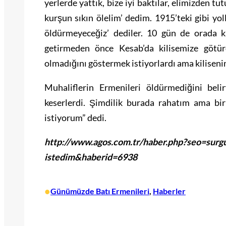
yerlerde yattık, bize iyi baktılar, elimizden tu
kurşun sıkın ölelim’ dedim. 1915’teki gibi yo
öldürmeyeceğiz’ dediler. 10 gün de orada ka
getirmeden önce Kesab’da kilisemize götür
olmadığını göstermek istiyorlardı ama kilisenin 
Muhaliflerin Ermenileri öldürmediğini beli
keserlerdi. Şimdilik burada rahatım ama bi
istiyorum” dedi.
http://www.agos.com.tr/haber.php?seo=surg
istedim&haberid=6938
•
Günümüzde Batı Ermenileri
, 
Haberler