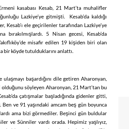
 Ermeni kasabası Kesab, 21 Mart’ta muhalifler
oğunluğu Lazkiye’ye gitmişti. Kesab’da kaldığı
r, Kesab’ı ele geçirilenler tarafından Lazkiye’ye
ına bırakılmışlardı. 5 Nisan gecesi, Kesab’da
akıflıköy’de misafir edilen 19 kişiden biri olan
bir köyde tutulduklarını anlattı.
e ulaşmayı başardığını dile getiren Aharonyan,
eri olduğunu söyleyen Aharonyan, 21 Mart’tan bu
esab’da çatışmalar başladığında gidenler gitti,
ılar. Ben ve 91 yaşındaki amcam beş gün boyunca
rlardı ama bizi görmediler. Beşinci gün buldular
iler ve Sünniler vardı orada. Hepimiz yaşlıyız,