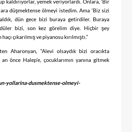
tup kaldırıyorlar, yemek veriyorlardı. Onlara, ‘Bir
llara düşmektense ölmeyi istedim. Ama ‘Biz sizi
ldık, dün gece bizi buraya getirdiler. Buraya
düler bizi, son kez görelim diye. Hiçbir şey
haçı çıkarılmış ve piyanosu kırılmıştı.”
rten Aharonyan, “Alevi olsaydık bizi oracıkta
r an önce Halep’e, çocuklarımın yanına gitmek
un-yollarina-dusmektense-olmeyi-