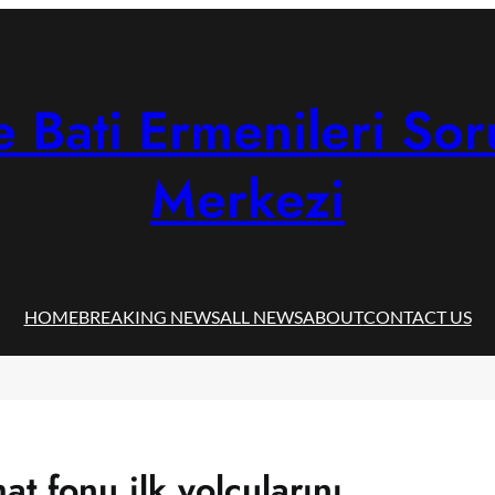
 Bati Ermenileri Sor
Merkezi
HOME
BREAKING NEWS
ALL NEWS
ABOUT
CONTACT US
t fonu ilk yolcularını