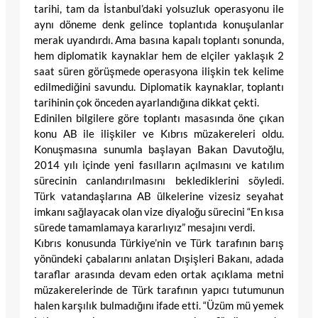
tarihi, tam da İstanbul’daki yolsuzluk operasyonu ile
aynı döneme denk gelince toplantıda konuşulanlar
merak uyandırdı. Ama basına kapalı toplantı sonunda,
hem diplomatik kaynaklar hem de elçiler yaklaşık 2
saat süren görüşmede operasyona ilişkin tek kelime
edilmediğini savundu. Diplomatik kaynaklar, toplantı
tarihinin çok önceden ayarlandığına dikkat çekti.
Edinilen bilgilere göre toplantı masasında öne çıkan
konu AB ile ilişkiler ve Kıbrıs müzakereleri oldu.
Konuşmasına sunumla başlayan Bakan Davutoğlu,
2014 yılı içinde yeni fasılların açılmasını ve katılım
sürecinin canlandırılmasını beklediklerini söyledi.
Türk vatandaşlarına AB ülkelerine vizesiz seyahat
imkanı sağlayacak olan vize diyaloğu sürecini “En kısa
sürede tamamlamaya kararlıyız” mesajını verdi.
Kıbrıs konusunda Türkiye’nin ve Türk tarafının barış
yönündeki çabalarını anlatan Dışişleri Bakanı, adada
taraflar arasında devam eden ortak açıklama metni
müzakerelerinde de Türk tarafının yapıcı tutumunun
halen karşılık bulmadığını ifade etti. “Üzüm mü yemek