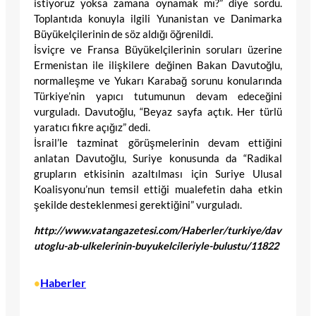
istiyoruz yoksa zamana oynamak mı?” diye sordu.
Toplantıda konuyla ilgili Yunanistan ve Danimarka
Büyükelçilerinin de söz aldığı öğrenildi.
İsviçre ve Fransa Büyükelçilerinin soruları üzerine
Ermenistan ile ilişkilere değinen Bakan Davutoğlu,
normalleşme ve Yukarı Karabağ sorunu konularında
Türkiye’nin yapıcı tutumunun devam edeceğini
vurguladı. Davutoğlu, “Beyaz sayfa açtık. Her türlü
yaratıcı fikre açığız” dedi.
İsrail’le tazminat görüşmelerinin devam ettiğini
anlatan Davutoğlu, Suriye konusunda da “Radikal
grupların etkisinin azaltılması için Suriye Ulusal
Koalisyonu’nun temsil ettiği mualefetin daha etkin
şekilde desteklenmesi gerektiğini” vurguladı.
http://www.vatangazetesi.com/Haberler/turkiye/dav
utoglu-ab-ulkelerinin-buyukelcileriyle-bulustu/11822
Haberler
•