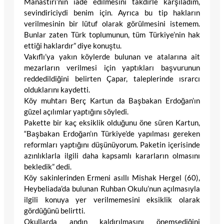
Manastırı’nın iade edilmesini takdirle karşıladım,
sevindiriciydi benim için. Ayrıca bu tip hakların
verilmesinin bir lütuf olarak görülmesini istemem.
Bunlar zaten Türk toplumunun, tüm Türkiye’nin hak
ettiği haklardır” diye konuştu.
Vakıflı’ya yakın köylerde bulunan ve atalarına ait
mezarların verilmesi için yaptıkları başvurunun
reddedildiğini belirten Çapar, taleplerinde ısrarcı
olduklarını kaydetti.
Köy muhtarı Berç Kartun da Başbakan Erdoğan’ın
güzel açılımlar yaptığını söyledi.
Pakette bir kaç eksiklik olduğunu öne süren Kartun,
“Başbakan Erdoğan’ın Türkiye’de yapılması gereken
reformları yaptığını düşünüyorum. Paketin içerisinde
azınlıklarla ilgili daha kapsamlı kararların olmasını
bekledik” dedi.
Köy sakinlerinden Ermeni asıllı Mishak Hergel (60),
Heybeliada’da bulunan Ruhban Okulu’nun açılmasıyla
ilgili konuya yer verilmemesini eksiklik olarak
gördüğünü belirtti.
Okullarda andın kaldırılmasını önemsediğini