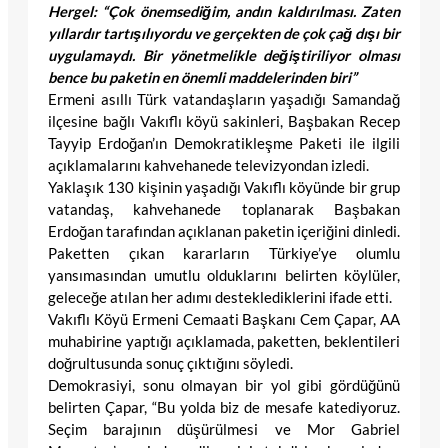
Hergel: “Çok önemsediğim, andın kaldırılması. Zaten
yıllardır tartışılıyordu ve gerçekten de çok çağ dışı bir
uygulamaydı. Bir yönetmelikle değiştiriliyor olması
bence bu paketin en önemli maddelerinden biri”
Ermeni asıllı Türk vatandaşların yaşadığı Samandağ
ilçesine bağlı Vakıflı köyü sakinleri, Başbakan Recep
Tayyip Erdoğan’ın Demokratikleşme Paketi ile ilgili
açıklamalarını kahvehanede televizyondan izledi.
Yaklaşık 130 kişinin yaşadığı Vakıflı köyünde bir grup
vatandaş, kahvehanede toplanarak Başbakan
Erdoğan tarafından açıklanan paketin içeriğini dinledi.
Paketten çıkan kararların Türkiye’ye olumlu
yansımasından umutlu olduklarını belirten köylüler,
geleceğe atılan her adımı desteklediklerini ifade etti.
Vakıflı Köyü Ermeni Cemaati Başkanı Cem Çapar, AA
muhabirine yaptığı açıklamada, paketten, beklentileri
doğrultusunda sonuç çıktığını söyledi.
Demokrasiyi, sonu olmayan bir yol gibi gördüğünü
belirten Çapar, “Bu yolda biz de mesafe katediyoruz.
Seçim barajının düşürülmesi ve Mor Gabriel