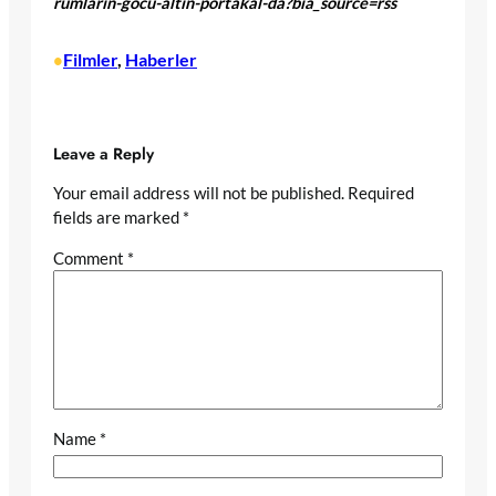
rumlarin-gocu-altin-portakal-da?bia_source=rss
Filmler
, 
Haberler
•
Leave a Reply
Your email address will not be published.
Required
fields are marked
*
Comment
*
Name
*