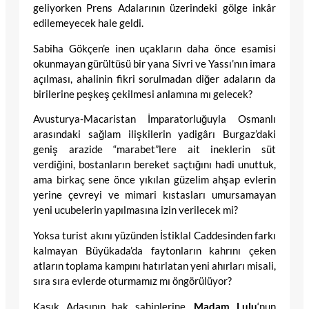
geliyorken Prens Adalarının üzerindeki gölge inkâr
edilemeyecek hale geldi.
Sabiha Gökçen’e inen uçakların daha önce esamisi
okunmayan gürültüsü bir yana Sivri ve Yassı’nın imara
açılması, ahalinin fikri sorulmadan diğer adaların da
birilerine peşkeş çekilmesi anlamına mı gelecek?
Avusturya-Macaristan İmparatorluğuyla Osmanlı
arasındaki sağlam ilişkilerin yadigârı Burgaz’daki
geniş arazide “marabet”lere ait ineklerin süt
verdiğini, bostanların bereket saçtığını hadi unuttuk,
ama birkaç sene önce yıkılan güzelim ahşap evlerin
yerine çevreyi ve mimari kıstasları umursamayan
yeni ucubelerin yapılmasına izin verilecek mi?
Yoksa turist akını yüzünden İstiklal Caddesinden farkı
kalmayan Büyükada’da faytonların kahrını çeken
atların toplama kampını hatırlatan yeni ahırları misali,
sıra sıra evlerde oturmamız mı öngörülüyor?
Kaşık Adasının hak sahiplerine,
Madam Lulu
‘nun