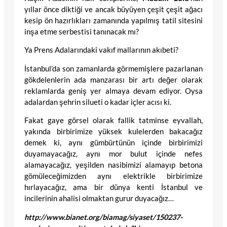
yıllar önce diktiği ve ancak büyüyen çeşit çeşit ağacı
kesip ön hazırlıkları zamanında yapılmış tatil sitesini
inşa etme serbestisi tanınacak mı?
Ya Prens Adalarındaki vakıf mallarının akıbeti?
İstanbul’da son zamanlarda görmemişlere pazarlanan
gökdelenlerin ada manzarası bir artı değer olarak
reklamlarda geniş yer almaya devam ediyor. Oysa
adalardan şehrin silueti o kadar içler acısı ki.
Fakat gaye görsel olarak fallik tatminse eyvallah,
yakında birbirimize yüksek kulelerden bakacağız
demek ki, aynı gümbürtünün içinde birbirimizi
duyamayacağız, aynı mor bulut içinde nefes
alamayacağız, yeşilden nasibimizi alamayıp betona
gömüleceğimizden aynı elektrikle birbirimize
hırlayacağız, ama bir dünya kenti İstanbul ve
incilerinin ahalisi olmaktan gurur duyacağız…
http://www.bianet.org/biamag/siyaset/150237-