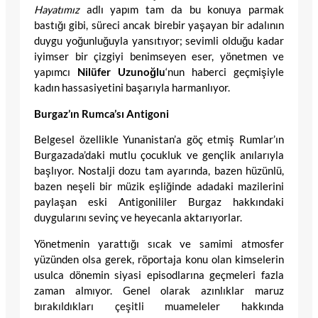
Hayatımız
adlı yapım tam da bu konuya parmak
bastığı gibi, süreci ancak birebir yaşayan bir adalının
duygu yoğunluğuyla yansıtıyor; sevimli olduğu kadar
iyimser bir çizgiyi benimseyen eser, yönetmen ve
yapımcı
Nilüfer Uzunoğlu
‘nun haberci geçmişiyle
kadın hassasiyetini başarıyla harmanlıyor.
Burgaz’ın Rumca’sı Antigoni
Belgesel özellikle Yunanistan’a göç etmiş Rumlar’ın
Burgazada’daki mutlu çocukluk ve gençlik anılarıyla
başlıyor. Nostalji dozu tam ayarında, bazen hüzünlü,
bazen neşeli bir müzik eşliğinde adadaki mazilerini
paylaşan eski Antigonililer Burgaz hakkındaki
duygularını sevinç ve heyecanla aktarıyorlar.
Yönetmenin yarattığı sıcak ve samimi atmosfer
yüzünden olsa gerek, röportaja konu olan kimselerin
usulca dönemin siyasi episodlarına geçmeleri fazla
zaman almıyor. Genel olarak azınlıklar maruz
bırakıldıkları çeşitli muameleler hakkında