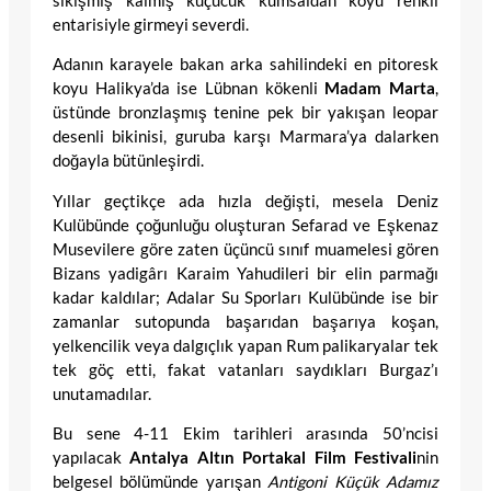
sıkışmış kalmış küçücük kumsaldan koyu renkli
entarisiyle girmeyi severdi.
Adanın karayele bakan arka sahilindeki en pitoresk
koyu Halikya’da ise Lübnan kökenli
Madam Marta
,
üstünde bronzlaşmış tenine pek bir yakışan leopar
desenli bikinisi, guruba karşı Marmara’ya dalarken
doğayla bütünleşirdi.
Yıllar geçtikçe ada hızla değişti, mesela Deniz
Kulübünde çoğunluğu oluşturan Sefarad ve Eşkenaz
Musevilere göre zaten üçüncü sınıf muamelesi gören
Bizans yadigârı Karaim Yahudileri bir elin parmağı
kadar kaldılar; Adalar Su Sporları Kulübünde ise bir
zamanlar sutopunda başarıdan başarıya koşan,
yelkencilik veya dalgıçlık yapan Rum palikaryalar tek
tek göç etti, fakat vatanları saydıkları Burgaz’ı
unutamadılar.
Bu sene 4-11 Ekim tarihleri arasında 50’ncisi
yapılacak
Antalya Altın Portakal Film Festivali
nin
belgesel bölümünde yarışan
Antigoni Küçük Adamız