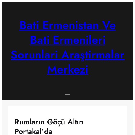
Skip
to
content
Bati Ermenistan Ve
Bati Ermenileri
Sorunlari Araştirmalar
Merkezi
Rumların Göçü Altın
Portakal’da