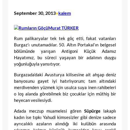
September 30, 2013
kalem
•
Murat TÜRKER
Rum palikaryalar tek tek göç etti, fakat vatanları
Burgaz’ı unutamadılar. 50. Altın Portakal’ın belgesel
bölümünde yarışan Antigoni Küçük Adamız
Hayatımız, bu süreci yaşayan bir adalının duygu
yoğunluğuyla yansıtıyor.
Burgazada’daki Avusturya kilisesine ait ahşap deniz
banyosunu gayet iyi hatırlıyorum; tam altındaki
merdivenden yüzmek için usulca suya inen rahibeleri
o loş alanda görebilmek biz çocuklar için müthiş bir
heyecan vesilesiydi.
Adada meczup muamelesi gören
Süpürge
lakaplı
kadın ise tıpkı Yahudi kimsesizler gibi denize sadece
ayrıcalıklı azaların alındığı iki kulübün arasında