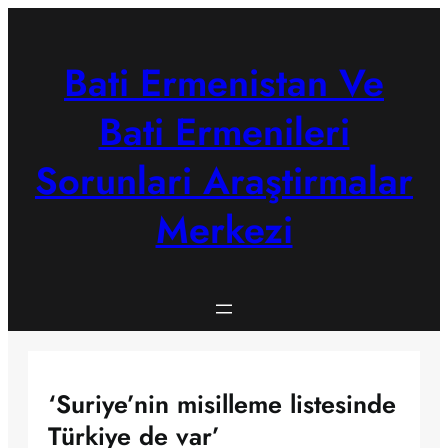
Skip
to
content
Bati Ermenistan Ve
Bati Ermenileri
Sorunlari Araştirmalar
Merkezi
‘Suriye’nin misilleme listesinde
Türkiye de var’