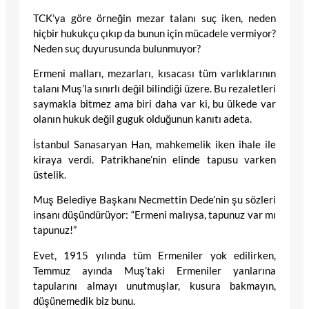
TCK’ya göre örneğin mezar talanı suç iken, neden
hiçbir hukukçu çıkıp da bunun için mücadele vermiyor?
Neden suç duyurusunda bulunmuyor?
Ermeni malları, mezarları, kısacası tüm varlıklarının
talanı Muş’la sınırlı değil bilindiği üzere. Bu rezaletleri
saymakla bitmez ama biri daha var ki, bu ülkede var
olanın hukuk değil guguk olduğunun kanıtı adeta.
İstanbul Sanasaryan Han, mahkemelik iken ihale ile
kiraya verdi. Patrikhane’nin elinde tapusu varken
üstelik.
Muş Belediye Başkanı Necmettin Dede’nin şu sözleri
insanı düşündürüyor: “Ermeni malıysa, tapunuz var mı
tapunuz!”
Evet, 1915 yılında tüm Ermeniler yok edilirken,
Temmuz ayında Muş’taki Ermeniler yanlarına
tapularını almayı unutmuşlar, kusura bakmayın,
düşünemedik biz bunu.