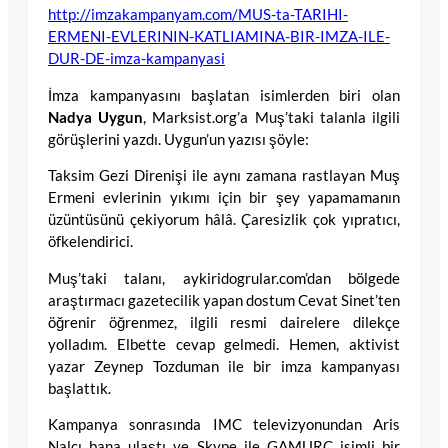
http://imzakampanyam.com/MUS-ta-TARIHI-
ERMENI-EVLERININ-KATLIAMINA-BIR-IMZA-ILE-
DUR-DE-imza-kampanyasi
İmza kampanyasını başlatan isimlerden biri olan
Nadya Uygun
, Marksist.org’a Muş’taki talanla ilgili
görüşlerini yazdı. Uygun’un yazısı şöyle:
Taksim Gezi Direnişi ile aynı zamana rastlayan Muş
Ermeni evlerinin yıkımı için bir şey yapamamanın
üzüntüsünü çekiyorum hâlâ. Çaresizlik çok yıpratıcı,
öfkelendirici.
Muş’taki talanı, aykiridogrular.com’dan bölgede
araştırmacı gazetecilik yapan dostum Cevat Sinet’ten
öğrenir öğrenmez, ilgili resmi dairelere dilekçe
yolladım. Elbette cevap gelmedi. Hemen, aktivist
yazar Zeynep Tozduman ile bir imza kampanyası
başlattık.
Kampanya sonrasında IMC televizyonundan Aris
Nalcı bana ulaştı ve Skype ile GAMURC isimli bir