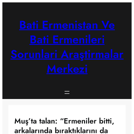
Skip
to
content
Bati Ermenistan Ve
Bati Ermenileri
Sorunlari Araştirmalar
Merkezi
Muş’ta talan: “Ermeniler bitti,
arkalarında bıraktıklarını da