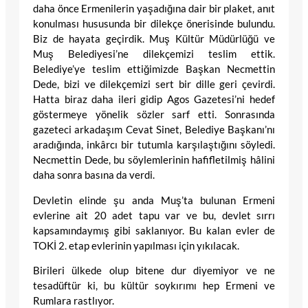
daha önce Ermenilerin yaşadığına dair bir plaket, anıt
konulması hususunda bir dilekçe önerisinde bulundu.
Biz de hayata geçirdik. Muş Kültür Müdürlüğü ve
Muş Belediyesi’ne dilekçemizi teslim ettik.
Belediye’ye teslim ettiğimizde Başkan Necmettin
Dede, bizi ve dilekçemizi sert bir dille geri çevirdi.
Hatta biraz daha ileri gidip Agos Gazetesi’ni hedef
göstermeye yönelik sözler sarf etti. Sonrasında
gazeteci arkadaşım Cevat Sinet, Belediye Başkanı’nı
aradığında, inkârcı bir tutumla karşılaştığını söyledi.
Necmettin Dede, bu söylemlerinin hafifletilmiş hâlini
daha sonra basına da verdi.
Devletin elinde şu anda Muş’ta bulunan Ermeni
evlerine ait 20 adet tapu var ve bu, devlet sırrı
kapsamındaymış gibi saklanıyor. Bu kalan evler de
TOKİ 2. etap evlerinin yapılması için yıkılacak.
Birileri ülkede olup bitene dur diyemiyor ve ne
tesadüftür ki, bu kültür soykırımı hep Ermeni ve
Rumlara rastlıyor.