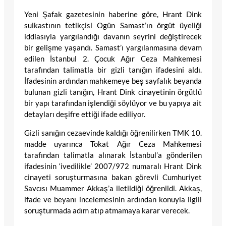
Yeni Şafak gazetesinin haberine göre, Hrant Dink
suikastının tetikçisi Ogün Samast’ın örgüt üyeliği
iddiasıyla yargılandığı davanın seyrini değiştirecek
bir gelişme yaşandı. Samast’ı yargılanmasına devam
edilen İstanbul 2. Çocuk Ağır Ceza Mahkemesi
tarafından talimatla bir gizli tanığın ifadesini aldı.
İfadesinin ardından mahkemeye beş sayfalık beyanda
bulunan gizli tanığın, Hrant Dink cinayetinin örgütlü
bir yapı tarafından işlendiği söylüyor ve bu yapıya ait
detayları deşifre ettiği ifade ediliyor.
Gizli sanığın cezaevinde kaldığı öğrenilirken TMK 10.
madde uyarınca Tokat Ağır Ceza Mahkemesi
tarafından talimatla alınarak İstanbul’a gönderilen
ifadesinin ‘ivedilikle’ 2007/972 numaralı Hrant Dink
cinayeti soruşturmasına bakan görevli Cumhuriyet
Savcısı Muammer Akkaş’a iletildiği öğrenildi. Akkaş,
ifade ve beyanı incelemesinin ardından konuyla ilgili
soruşturmada adım atıp atmamaya karar verecek.