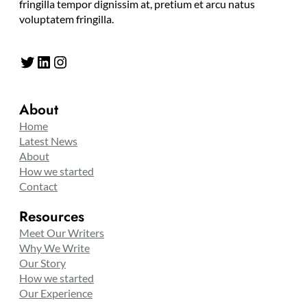
fringilla tempor dignissim at, pretium et arcu natus
voluptatem fringilla.
Twitter
LinkedIn
Instagram
About
Home
Latest News
About
How we started
Contact
Resources
Meet Our Writers
Why We Write
Our Story
How we started
Our Experience