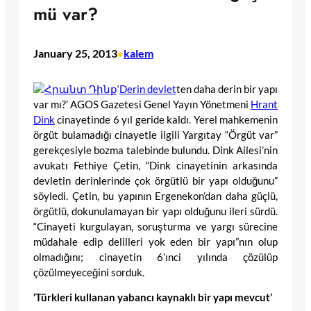
mü var?
January 25, 2013
kalem
•
‘
Derin devlet
ten daha derin bir yapı
var mı?’ AGOS Gazetesi Genel Yayın Yönetmeni
Hrant
Dink
cinayetinde 6 yıl geride kaldı. Yerel mahkemenin
örgüt bulamadığı cinayetle ilgili Yargıtay “Örgüt var”
gerekçesiyle bozma talebinde bulundu. Dink Ailesi’nin
avukatı Fethiye Çetin, “Dink cinayetinin arkasında
devletin derinlerinde çok örgütlü bir yapı olduğunu”
söyledi. Çetin, bu yapının Ergenekon’dan daha güçlü,
örgütlü, dokunulamayan bir yapı olduğunu ileri sürdü.
“Cinayeti kurgulayan, soruşturma ve yargı sürecine
müdahale edip delilleri yok eden bir yapı”nın olup
olmadığını; cinayetin 6’ınci yılında çözülüp
çözülmeyeceğini sorduk.
‘Türkleri kullanan yabancı kaynaklı bir yapı mevcut’