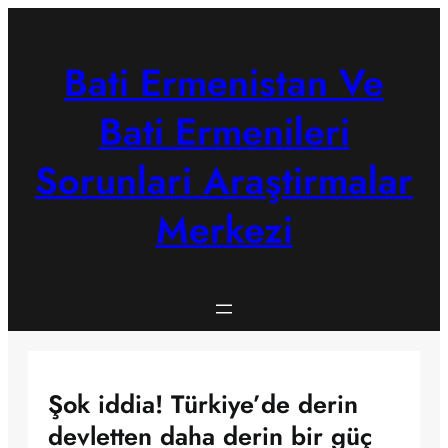
Skip
to
content
Bati Ermenistan Ve
Bati Ermenileri
Sorunlari Araştirmalar
Merkezi
Şok iddia! Türkiye’de derin
devletten daha derin bir güç