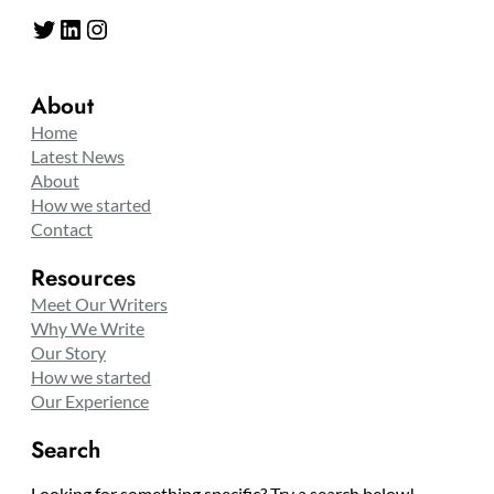
Twitter
LinkedIn
Instagram
About
Home
Latest News
About
How we started
Contact
Resources
Meet Our Writers
Why We Write
Our Story
How we started
Our Experience
Search
Looking for something specific? Try a search below!