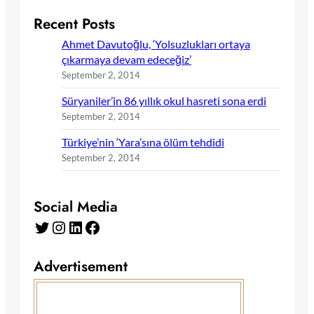
Recent Posts
Ahmet Davutoğlu, ‘Yolsuzlukları ortaya
çıkarmaya devam edeceğiz’
September 2, 2014
Süryaniler’in 86 yıllık okul hasreti sona erdi
September 2, 2014
Türkiye’nin ‘Yara’sına ölüm tehdidi
September 2, 2014
Social Media
Twitter
Instagram
LinkedIn
Facebook
Advertisement