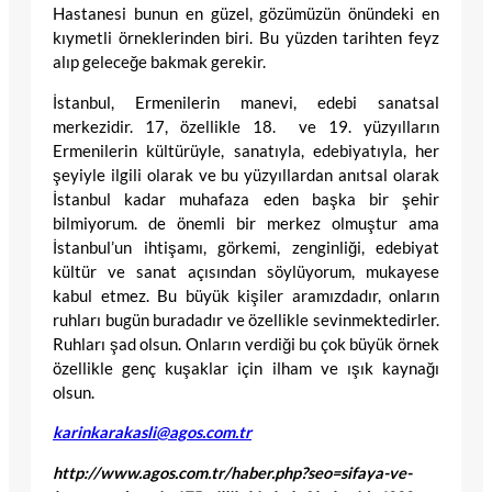
Hastanesi bunun en güzel, gözümüzün önündeki en
kıymetli örneklerinden biri. Bu yüzden tarihten feyz
alıp geleceğe bakmak gerekir.
İstanbul, Ermenilerin manevi, edebi sanatsal
merkezidir. 17, özellikle 18. ve 19. yüzyılların
Ermenilerin kültürüyle, sanatıyla, edebiyatıyla, her
şeyiyle ilgili olarak ve bu yüzyıllardan anıtsal olarak
İstanbul kadar muhafaza eden başka bir şehir
bilmiyorum. de önemli bir merkez olmuştur ama
İstanbul’un ihtişamı, görkemi, zenginliği, edebiyat
kültür ve sanat açısından söylüyorum, mukayese
kabul etmez. Bu büyük kişiler aramızdadır, onların
ruhları bugün buradadır ve özellikle sevinmektedirler.
Ruhları şad olsun. Onların verdiği bu çok büyük örnek
özellikle genç kuşaklar için ilham ve ışık kaynağı
olsun.
karinkarakasli@agos.com.tr
http://www.agos.com.tr/haber.php?seo=sifaya-ve-