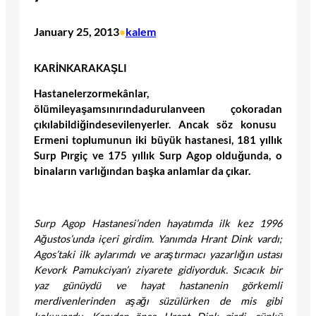
January 25, 2013
kalem
•
KAR
İ
N
KARAKA
Ş
LI
Hastaneler
zor
mek
â
nlar
,
ö
l
ü
m
ile
ya
ş
am
s
ı
n
ı
r
ı
nda
durulan
ve
en
ç
ok
oradan
çı
k
ı
labildi
ğ
inde
sevilen
yerler
. Ancak söz konusu
Ermeni toplumunun iki büyük hastanesi, 181 yıllık
Surp Pırgiç ve 175 yıllık Surp Agop olduğunda, o
binaların varlığından başka anlamlar da çıkar.
Surp Agop Hastanesi’nden hayatımda ilk kez 1996
Ağustos’unda içeri girdim. Yanımda Hrant Dink vardı;
Agos’taki ilk aylarımdı ve araştırmacı yazarlığın ustası
Kevork Pamukciyan’ı ziyarete gidiyorduk. Sıcacık bir
yaz günüydü ve hayat hastanenin görkemli
merdivenlerinden aşağı süzülürken de mis gibi