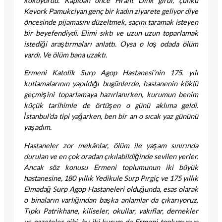
kokuyordu. Kapıdan önce Hrant Dink girdi, çünkü
Kevork Pamukciyan genç bir kadın ziyarete geliyor diye
öncesinde pijamasını düzeltmek, saçını taramak isteyen
bir beyefendiydi. Elimi sıktı ve uzun uzun toparlamak
istediği araştırmaları anlattı. Oysa o loş odada ölüm
vardı. Ve ölüm bana uzaktı.
Ermeni Katolik Surp Agop Hastanesi’nin 175. yılı
kutlamalarının yapıldığı bugünlerde, hastanenin köklü
geçmişini toparlamaya hazırlanırken, kurumun benim
küçük tarihimle de örtüşen o günü aklıma geldi.
İstanbul’da tipi yağarken, ben bir an o sıcak yaz gününü
yaşadım.
Hastaneler zor mekânlar, ölüm ile yaşam sınırında
durulan ve en çok oradan çıkılabildiğinde sevilen yerler.
Ancak söz konusu Ermeni toplumunun iki büyük
hastanesine, 180 yıllık Yedikule Surp Pırgiç ve 175 yıllık
Elmadağ Surp Agop Hastaneleri olduğunda, esas olarak
o binaların varlığından başka anlamlar da çıkarıyoruz.
Tıpkı Patrikhane, kiliseler, okullar, vakıflar, dernekler
ve gazeteler gibi, bu iki kurum da Ermeni toplumunun