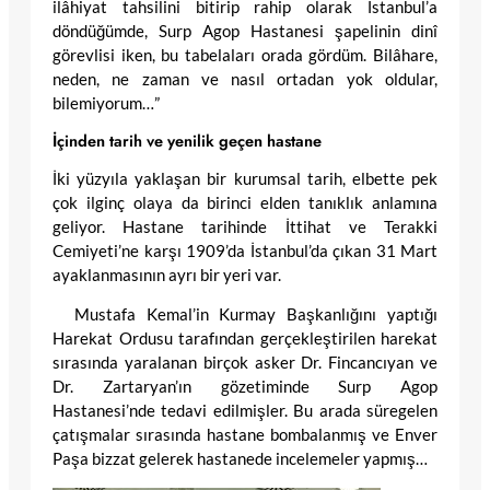
ilâhiyat tahsilini bitirip rahip olarak İstanbul’a
döndüğümde, Surp Agop Hastanesi şapelinin dinî
görevlisi iken, bu tabelaları orada gördüm. Bilâhare,
neden, ne zaman ve nasıl ortadan yok oldular,
bilemiyorum…”
İçinden tarih ve yenilik geçen hastane
İki yüzyıla yaklaşan bir kurumsal tarih, elbette pek
çok ilginç olaya da birinci elden tanıklık anlamına
geliyor. Hastane tarihinde İttihat ve Terakki
Cemiyeti’ne karşı 1909’da İstanbul’da çıkan 31 Mart
ayaklanmasının ayrı bir yeri var.
Mustafa Kemal’in Kurmay Başkanlığını yaptığı
Harekat Ordusu tarafından gerçekleştirilen harekat
sırasında yaralanan birçok asker Dr. Fincancıyan ve
Dr. Zartaryan’ın gözetiminde Surp Agop
Hastanesi’nde tedavi edilmişler. Bu arada süregelen
çatışmalar sırasında hastane bombalanmış ve Enver
Paşa bizzat gelerek hastanede incelemeler yapmış…