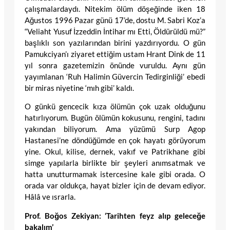
çalışmalardaydı. Nitekim ölüm döşeğinde iken 18
Ağustos 1996 Pazar günü 17’de, dostu M. Sabri Koz’a
“Veliaht Yusuf İzzeddin İntihar mı Etti, Öldürüldü mü?”
başlıklı son yazılarından birini yazdırıyordu. O gün
Pamukciyan’ı ziyaret ettiğim ustam Hrant Dink de 11
yıl sonra gazetemizin önünde vuruldu. Aynı gün
yayımlanan ‘Ruh Halimin Güvercin Tedirginliği’ ebedi
bir miras niyetine ‘mıh gibi’ kaldı.
O günkü gencecik kıza ölümün çok uzak olduğunu
hatırlıyorum. Bugün ölümün kokusunu, rengini, tadını
yakından biliyorum. Ama yüzümü Surp Agop
Hastanesi’ne döndüğümde en çok hayatı görüyorum
yine. Okul, kilise, dernek, vakıf ve Patrikhane gibi
simge yapılarla birlikte bir şeyleri anımsatmak ve
hatta unutturmamak istercesine kale gibi orada. O
orada var oldukça, hayat bizler için de devam ediyor.
Hâlâ ve ısrarla.
Prof. Boğos Zekiyan: ‘Tarihten feyz alıp geleceğe
bakalım’