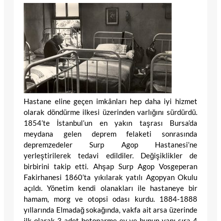
Hastane eline geçen imkânları hep daha iyi hizmet
olarak döndürme ilkesi üzerinden varlığını sürdürdü.
1854’te İstanbul’un en yakın taşrası Bursa’da
meydana gelen deprem felaketi sonrasında
depremzedeler Surp Agop Hastanesi’ne
yerleştirilerek tedavi edildiler. Değişiklikler de
birbirini takip etti. Ahşap Surp Agop Vosgeperan
Fakirhanesi 1860’ta yıkılarak yatılı Agopyan Okulu
açıldı. Yönetim kendi olanakları ile hastaneye bir
hamam, morg ve otopsi odası kurdu. 1884-1888
yıllarında Elmadağ sokağında, vakfa ait arsa üzerinde
ilk olarak 3 adet betonarme ev ve bunun yanı sıra 4