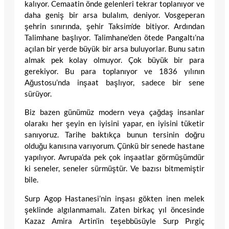
kalıyor. Cemaatin önde gelenleri tekrar toplanıyor ve
daha geniş bir arsa bulalım, deniyor. Vosgeperan
şehrin sınırında, şehir Taksim’de bitiyor. Ardından
Talimhane başlıyor. Talimhane’den ötede Pangaltı’na
açılan bir yerde büyük bir arsa buluyorlar. Bunu satın
almak pek kolay olmuyor. Çok büyük bir para
gerekiyor. Bu para toplanıyor ve 1836 yılının
Ağustosu’nda inşaat başlıyor, sadece bir sene
sürüyor.
Biz bazen günümüz modern veya çağdaş insanlar
olarakı her şeyin en iyisini yapar, en iyisini tüketir
sanıyoruz. Tarihe baktıkça bunun tersinin doğru
olduğu kanısına varıyorum. Çünkü bir senede hastane
yapılıyor. Avrupa’da pek çok inşaatlar görmüşümdür
ki seneler, seneler sürmüştür. Ve bazısı bitmemiştir
bile.
Surp Agop Hastanesi’nin inşası gökten inen melek
şeklinde algılanmamalı. Zaten birkaç yıl öncesinde
Kazaz Amira Artin’in teşebbüsüyle Surp Pırgiç