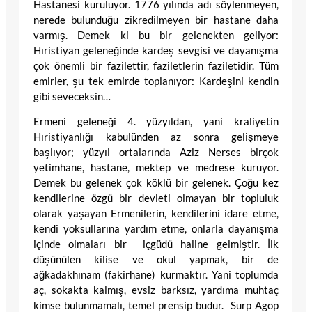
Hastanesi kuruluyor. 1776 yılında adı söylenmeyen,
nerede bulunduğu zikredilmeyen bir hastane daha
varmış. Demek ki bu bir gelenekten geliyor:
Hıristiyan geleneğinde kardeş sevgisi ve dayanışma
çok önemli bir fazilettir, faziletlerin faziletidir. Tüm
emirler, şu tek emirde toplanıyor: Kardeşini kendin
gibi seveceksin…
Ermeni geleneği 4. yüzyıldan, yani kraliyetin
Hıristiyanlığı kabulünden az sonra gelişmeye
başlıyor; yüzyıl ortalarında Aziz Nerses birçok
yetimhane, hastane, mektep ve medrese kuruyor.
Demek bu gelenek çok köklü bir gelenek. Çoğu kez
kendilerine özgü bir devleti olmayan bir topluluk
olarak yaşayan Ermenilerin, kendilerini idare etme,
kendi yoksullarına yardım etme, onlarla dayanışma
içinde olmaları bir içgüdü haline gelmiştir. İlk
düşünülen kilise ve okul yapmak, bir de
ağkadakhınam (fakirhane) kurmaktır. Yani toplumda
aç, sokakta kalmış, evsiz barksız, yardıma muhtaç
kimse bulunmamalı, temel prensip budur. Surp Agop