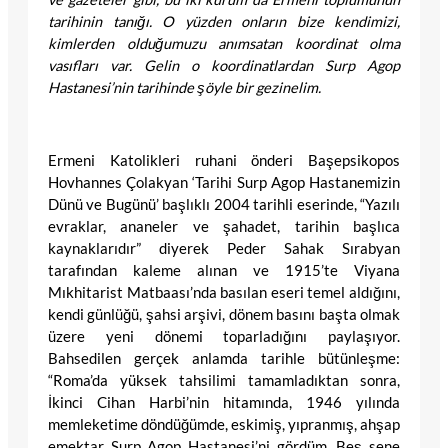
tarihinin tanığı. O yüzden onların bize kendimizi,
kimlerden olduğumuzu anımsatan koordinat olma
vasıfları var. Gelin o koordinatlardan Surp Agop
Hastanesi’nin tarihinde şöyle bir gezinelim.
Ermeni Katolikleri ruhani önderi Başepsikopos
Hovhannes Çolakyan ‘Tarihi Surp Agop Hastanemizin
Dünü ve Bugünü’ başlıklı 2004 tarihli eserinde, “Yazılı
evraklar, ananeler ve şahadet, tarihin başlıca
kaynaklarıdır” diyerek Peder Sahak Sırabyan
tarafından kaleme alınan ve 1915’te Viyana
Mıkhitarist Matbaası’nda basılan eseri temel aldığını,
kendi günlüğü, şahsi arşivi, dönem basını başta olmak
üzere yeni dönemi toparladığını paylaşıyor.
Bahsedilen gerçek anlamda tarihle bütünleşme:
“Roma’da yüksek tahsilimi tamamladıktan sonra,
İkinci Cihan Harbi’nin hitamında, 1946 yılında
memleketime döndüğümde, eskimiş, yıpranmış, ahşap
emektar Surp Agop Hastanesi’ni gördüm. Beş sene