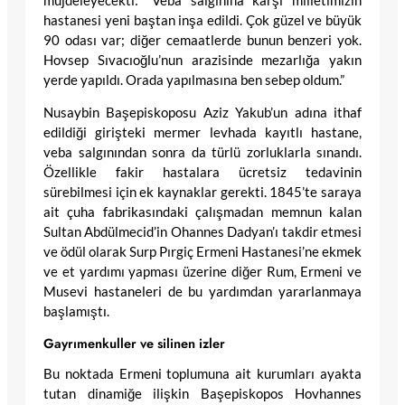
müjdeleyecekti: “Veba salgınına karşı milletimizin
hastanesi yeni baştan inşa edildi. Çok güzel ve büyük
90 odası var; diğer cemaatlerde bunun benzeri yok.
Hovsep Sıvacıoğlu’nun arazisinde mezarlığa yakın
yerde yapıldı. Orada yapılmasına ben sebep oldum.”
Nusaybin Başepiskoposu Aziz Yakub’un adına ithaf
edildiği girişteki mermer levhada kayıtlı hastane,
veba salgınından sonra da türlü zorluklarla sınandı.
Özellikle fakir hastalara ücretsiz tedavinin
sürebilmesi için ek kaynaklar gerekti. 1845’te saraya
ait çuha fabrikasındaki çalışmadan memnun kalan
Sultan Abdülmecid’in Ohannes Dadyan’ı takdir etmesi
ve ödül olarak Surp Pırgiç Ermeni Hastanesi’ne ekmek
ve et yardımı yapması üzerine diğer Rum, Ermeni ve
Musevi hastaneleri de bu yardımdan yararlanmaya
başlamıştı.
Gayrımenkuller ve silinen izler
Bu noktada Ermeni toplumuna ait kurumları ayakta
tutan dinamiğe ilişkin Başepiskopos Hovhannes