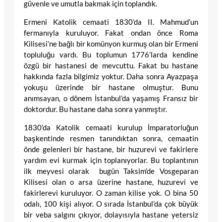
güvenle ve umutla bakmak için toplandık.
Ermeni Katolik cemaati 1830’da II. Mahmud’un
fermanıyla kuruluyor. Fakat ondan önce Roma
Kilisesi’ne bağlı bir komünyon kurmuş olan bir Ermeni
topluluğu vardı. Bu toplumun 1776’larda kendine
özgü bir hastanesi de mevcuttu. Fakat bu hastane
hakkında fazla bilgimiz yoktur. Daha sonra Ayazpaşa
yokuşu üzerinde bir hastane olmuştur. Bunu
anımsayan, o dönem İstanbul’da yaşamış Fransız bir
doktordur. Bu hastane daha sonra yanmıştır.
1830’da Katolik cemaati kurulup İmparatorluğun
başkentinde resmen tanındıktan sonra, cemaatin
önde gelenleri bir hastane, bir huzurevi ve fakirlere
yardım evi kurmak için toplanıyorlar. Bu toplantının
ilk meyvesi olarak bugün Taksim’de Vosgeparan
Kilisesi olan o arsa üzerine hastane, huzurevi ve
fakirlerevi kuruluyor. O zaman kilise yok. O bina 50
odalı, 100 kişi alıyor. O sırada İstanbul’da çok büyük
bir veba salgını çıkıyor, dolayısıyla hastane yetersiz