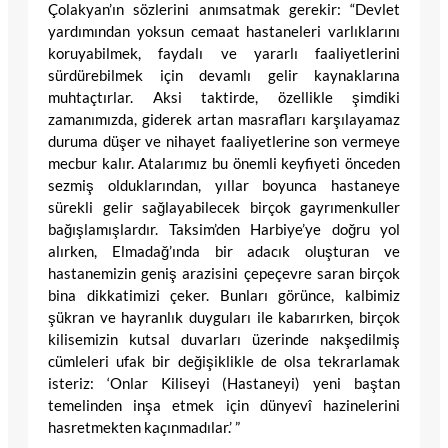
Çolakyan’ın sözlerini anımsatmak gerekir: “Devlet
yardımından yoksun cemaat hastaneleri varlıklarını
koruyabilmek, faydalı ve yararlı faaliyetlerini
sürdürebilmek için devamlı gelir kaynaklarına
muhtaçtırlar. Aksi taktirde, özellikle şimdiki
zamanımızda, giderek artan masrafları karşılayamaz
duruma düşer ve nihayet faaliyetlerine son vermeye
mecbur kalır. Atalarımız bu önemli keyfiyeti önceden
sezmiş olduklarından, yıllar boyunca hastaneye
sürekli gelir sağlayabilecek birçok gayrımenkuller
bağışlamışlardır. Taksim’den Harbiye’ye doğru yol
alırken, Elmadağ’ında bir adacık oluşturan ve
hastanemizin geniş arazisini çepeçevre saran birçok
bina dikkatimizi çeker. Bunları görünce, kalbimiz
şükran ve hayranlık duyguları ile kabarırken, birçok
kilisemizin kutsal duvarları üzerinde nakşedilmiş
cümleleri ufak bir değişiklikle de olsa tekrarlamak
isteriz: ‘Onlar Kiliseyi (Hastaneyi) yeni baştan
temelinden inşa etmek için dünyevî hazinelerini
hasretmekten kaçınmadılar.’ ”