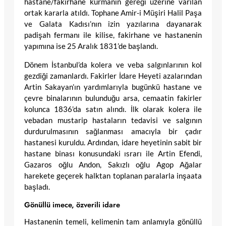
hastane/fakirhane kurmanın gereği üzerine varılan
ortak kararla atıldı. Tophane Amir-i Müşiri Halil Paşa
ve Galata Kadısı’nın izin yazılarına dayanarak
padişah fermanı ile kilise, fakirhane ve hastanenin
yapımına ise 25 Aralık 1831’de başlandı.
Dönem İstanbul’da kolera ve veba salgınlarının kol
gezdiği zamanlardı. Fakirler İdare Heyeti azalarından
Artin Sakayan’ın yardımlarıyla bugünkü hastane ve
çevre binalarının bulunduğu arsa, cemaatin fakirler
kolunca 1836’da satın alındı. İlk olarak kolera ile
vebadan mustarip hastaların tedavisi ve salgının
durdurulmasının sağlanması amacıyla bir çadır
hastanesi kuruldu. Ardından, idare heyetinin sabit bir
hastane binası konusundaki ısrarı ile Artin Efendi,
Gazaros oğlu Andon, Sakızlı oğlu Agop Ağalar
harekete geçerek halktan toplanan paralarla inşaata
başladı.
Gönüllü imece, özverili idare
Hastanenin temeli, kelimenin tam anlamıyla gönüllü