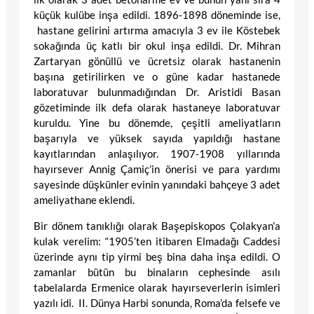
küçük kulübe inşa edildi. 1896-1898 döneminde ise,
hastane gelirini artırma amacıyla 3 ev ile Köstebek
sokağında üç katlı bir okul inşa edildi. Dr. Mihran
Zartaryan gönüllü ve ücretsiz olarak hastanenin
başına getirilirken ve o güne kadar hastanede
laboratuvar bulunmadığından Dr. Aristidi Basan
gözetiminde ilk defa olarak hastaneye laboratuvar
kuruldu. Yine bu dönemde, çeşitli ameliyatların
başarıyla ve yüksek sayıda yapıldığı hastane
kayıtlarından anlaşılıyor. 1907-1908 yıllarında
hayırsever Annig Çamiç’in önerisi ve para yardımı
sayesinde düşkünler evinin yanındaki bahçeye 3 adet
ameliyathane eklendi.
Bir dönem tanıklığı olarak Başepiskopos Çolakyan’a
kulak verelim: “1905’ten itibaren Elmadağı Caddesi
üzerinde aynı tip yirmi beş bina daha inşa edildi. O
zamanlar bütün bu binaların cephesinde asılı
tabelalarda Ermenice olarak hayırseverlerin isimleri
yazılı idi. II. Dünya Harbi sonunda, Roma’da felsefe ve