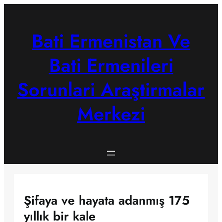
Skip
to
content
Bati Ermenistan Ve
Bati Ermenileri
Sorunlari Araştirmalar
Merkezi
Şifaya ve hayata adanmış 175
yıllık bir kale