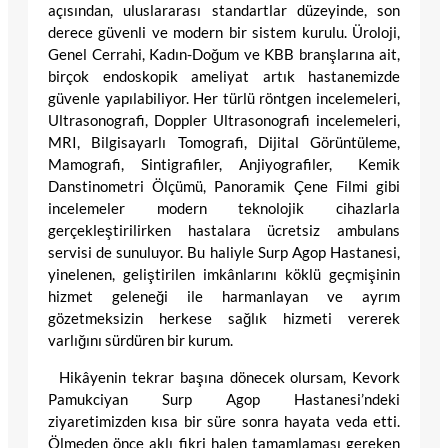
açısından, uluslararası standartlar düzeyinde, son
derece güvenli ve modern bir sistem kurulu. Üroloji,
Genel Cerrahi, Kadın-Doğum ve KBB branşlarına ait,
birçok endoskopik ameliyat artık hastanemizde
güvenle yapılabiliyor. Her türlü röntgen incelemeleri,
Ultrasonografi, Doppler Ultrasonografi incelemeleri,
MRI, Bilgisayarlı Tomografi, Dijital Görüntüleme,
Mamografi, Sintigrafiler, Anjiyografiler, Kemik
Danstinometri Ölçümü, Panoramik Çene Filmi gibi
incelemeler modern teknolojik cihazlarla
gerçekleştirilirken hastalara ücretsiz ambulans
servisi de sunuluyor. Bu haliyle Surp Agop Hastanesi,
yinelenen, geliştirilen imkânlarını köklü geçmişinin
hizmet geleneği ile harmanlayan ve ayrım
gözetmeksizin herkese sağlık hizmeti vererek
varlığını sürdüren bir kurum.
Hikâyenin tekrar başına dönecek olursam, Kevork
Pamukciyan Surp Agop Hastanesi’ndeki
ziyaretimizden kısa bir süre sonra hayata veda etti.
Ölmeden önce aklı fikri halen tamamlaması gereken