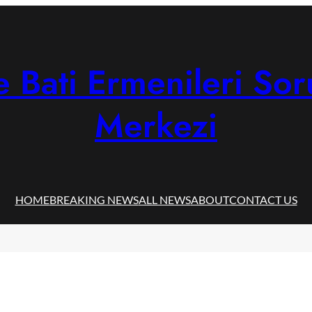
 Bati Ermenileri Sor
Merkezi
HOME
BREAKING NEWS
ALL NEWS
ABOUT
CONTACT US